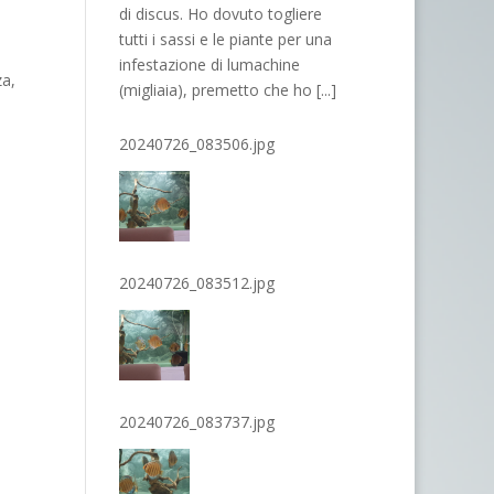
di discus. Ho dovuto togliere
tutti i sassi e le piante per una
infestazione di lumachine
za,
(migliaia), premetto che ho
[...]
20240726_083506.jpg
20240726_083512.jpg
20240726_083737.jpg