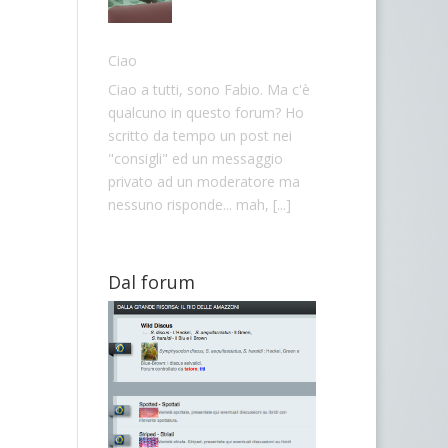
Ciao
Ciao a tutti, sono Fabio. Ma c'è
qualcuno in questo forum? Ho
scritto da tempo un post nei
"consigli" ed un messaggio
privato ad un moderatore ma
nessuno risponde... mah,
[...]
Dal forum