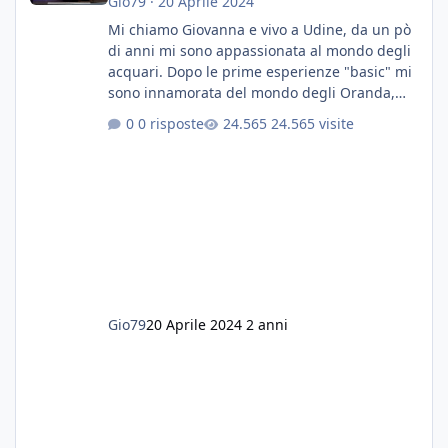
Gio79
·
20 Aprile 2024
Mi chiamo Giovanna e vivo a Udine, da un pò
di anni mi sono appassionata al mondo degli
acquari. Dopo le prime esperienze "basic" mi
sono innamorata del mondo degli Oranda,
più precisamente dei Shogun e testa di leone.
0 risposte
24.565 visite
E' stata una bella scuola per quanto riguarda
ogni forma di malattia......attualmente ne
possiedo otto, in salute, di circa 14 cm in un
acquario dedicato unicamente a loro. Da
settembre dell'anno scorso ho deciso di
lanciarmi in una seconda sfida, Discus. Attua
Gio79
20 Aprile 2024
2 anni