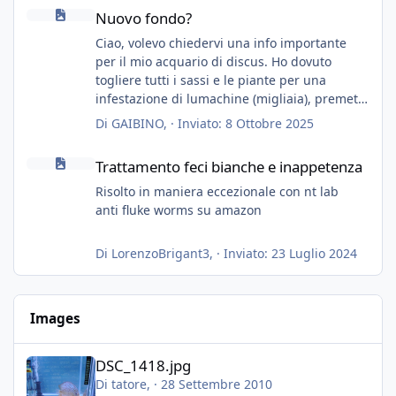
Nuovo fondo?
Nuovo fondo?
Ciao, volevo chiedervi una info importante
per il mio acquario di discus. Ho dovuto
togliere tutti i sassi e le piante per una
infestazione di lumachine (migliaia), premetto
che ho 3 discus, 8 coridoras, e una ventina di
Di
GAIBINO
, ·
Inviato:
8 Ottobre 2025
cardinali, e tre pulitori in una vasca con 200
Trattamento feci bianche e inappetenza
litri di acqua circa.
Trattamento feci bianche e inappetenza
Ho già tolto migliaia di lumachine e non
esagero.
Risolto in maniera eccezionale con nt lab
Ora vorrei togliere tutto il fondo che ho, scuro
anti fluke worms su amazon
e molto bello, ma ancora pieno di lumache,
che fatico a togliere senza rimuovere il fondo.
Di
LorenzoBrigant3
, ·
Inviato:
23 Luglio 2024
Vorrei quindi togliere tutto (il fondo dopo
oltre un anno è anche sporco quindi non
vedo l'ora di toglierlo anche per quello), e poi
Images
inserirò della sabbia bianca (accetto consigli
nel caso sia troppo estrema dopo un fondo
DSC_1418.jpg
color terra di siena bruciata).
DSC_1418.jpg
Posso togliere il fondo magari piano piano, in
Di
tatore
, ·
28 Settembre 2010
piu giorni, ed inserire la sabbia nuova (senza