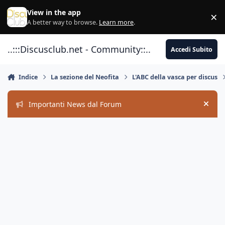
Vai al contenuto
View in the app
×
Di
A better way to browse.
Learn more
.
..:::Discusclub.net - Community::..
Accedi Subito
Indice
La sezione del Neofita
L'ABC della vasca per discus
Importanti News dal Forum
Hide