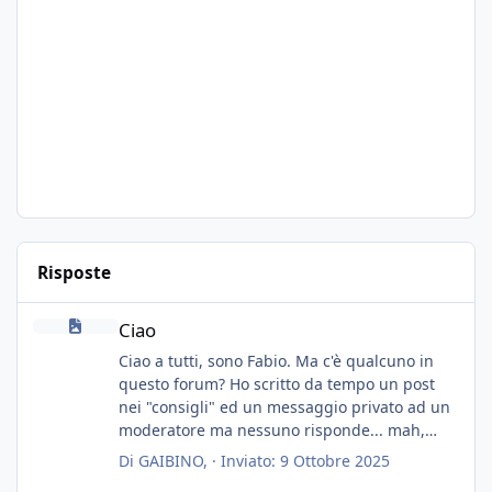
Risposte
Ciao
Ciao
Ciao a tutti, sono Fabio. Ma c'è qualcuno in
questo forum? Ho scritto da tempo un post
nei "consigli" ed un messaggio privato ad un
moderatore ma nessuno risponde... mah,
chissà... speravo in un consiglio...
Di
GAIBINO
, ·
Inviato:
9 Ottobre 2025