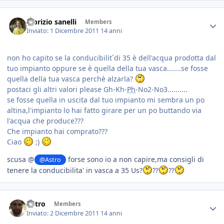
fabrizio sanelli
Members
Inviato:
1 Dicembre 2011
14 anni
non ho capito se la conducibilit´di 35 è dell'acqua prodotta dal
tuo impianto oppure se è quella della tua vasca.......se fosse
quella della tua vasca perchè alzarla?
postaci gli altri valori please Gh-Kh-
Ph
-No2-No3..........
se fosse quella in uscita dal tuo impianto mi sembra un po
altina,l'impianto lo hai fatto girare per un po buttando via
l'acqua che produce???
Che impianto hai comprato???
Ciao
;)
scusa @
forse sono io a non capire,ma consigli di
@Astro
tenere la conducibilita' in vasca a 35 Us?
??
??
Astro
Members
Inviato:
2 Dicembre 2011
14 anni