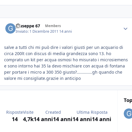
giuseppe 67
Members
Inviato:
1 Dicembre 2011
14 anni
salve a tutti chi mi può dire i valori giusti per un acquario di
circa 200lt con discus di media grandezza sono 13. ho
comprato un kit per acqua osmosi ho misurato i microsiemens
e sono intorno hai 35 la devo mischiare con acqua di fontana
per portare i micro a 300 350 giusto?.............gh quando che
valore mi consigliate.grazie in anticipo
Top
Risposte
Visite
Created
Ultima Risposta
14
4,7k
14 anni
14 anni
14 anni
14 anni