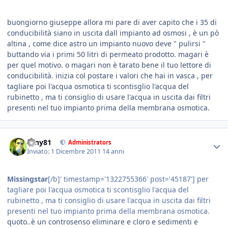
buongiorno giuseppe allora mi pare di aver capito che i 35 di
conducibilità siano in uscita dall impianto ad osmosi , è un pò
altina , come dice astro un impianto nuovo deve " pulirsi "
buttando via i primi 50 litri di permeato prodotto. magari è
per quel motivo. o magari non è tarato bene il tuo lettore di
conducibilità. inizia col postare i valori che hai in vasca , per
tagliare poi l'acqua osmotica ti scontisglio l'acqua del
rubinetto , ma ti consiglio di usare l'acqua in uscita dai filtri
presenti nel tuo impianto prima della membrana osmotica.
tony81
Administrators
Inviato:
1 Dicembre 2011
14 anni
Missingstar
[/b]' timestamp='1322755366' post='45187'] per
tagliare poi l'acqua osmotica ti scontisglio l'acqua del
rubinetto , ma ti consiglio di usare l'acqua in uscita dai filtri
presenti nel tuo impianto prima della membrana osmotica.
quoto..è un controsenso eliminare e cloro e sedimenti e