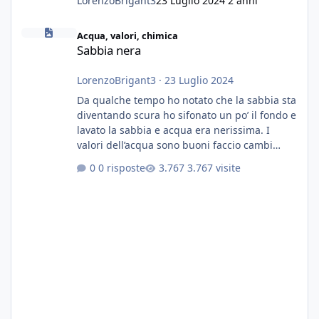
LorenzoBrigant3
23 Luglio 2024
2 anni
Sabbia nera
Acqua, valori, chimica
Sabbia nera
LorenzoBrigant3
·
23 Luglio 2024
Da qualche tempo ho notato che la sabbia sta
diventando scura ho sifonato un po’ il fondo e
lavato la sabbia e acqua era nerissima. I
valori dell’acqua sono buoni faccio cambi
settimanali con ro. Poche piante e fondo. On
0 risposte
3.767 visite
fertilizzato.le foglie delle piante sono
diventate nere. Quali sono i motivi e i rimedi
grazie