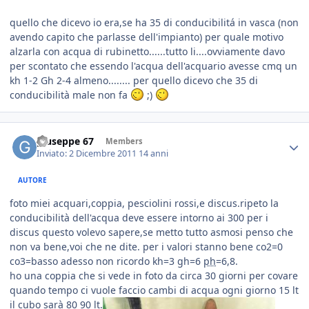
quello che dicevo io era,se ha 35 di conducibilitá in vasca (non
avendo capito che parlasse dell'impianto) per quale motivo
alzarla con acqua di rubinetto......tutto li....ovviamente davo
per scontato che essendo l'acqua dell'acquario avesse cmq un
kh 1-2 Gh 2-4 almeno........ per quello dicevo che 35 di
conducibilità male non fa
;)
giuseppe 67
Members
Inviato:
2 Dicembre 2011
14 anni
AUTORE
foto miei acquari,coppia, pesciolini rossi,e discus.ripeto la
conducibilità dell'acqua deve essere intorno ai 300 per i
discus questo volevo sapere,se metto tutto asmosi penso che
non va bene,voi che ne dite. per i valori stanno bene co2=0
co3=basso adesso non ricordo kh=3 gh=6
ph
=6,8.
ho una coppia che si vede in foto da circa 30 giorni per covare
quando tempo ci vuole faccio cambi di acqua ogni giorno 15 lt
il cubo sarà 80 90 lt.