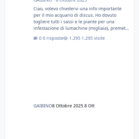
Ciao, volevo chiedervi una info importante
per il mio acquario di discus. Ho dovuto
togliere tutti i sassi e le piante per una
infestazione di lumachine (migliaia), premetto
che ho 3 discus, 8 coridoras, e una ventina di
0 risposte
1.295 visite
cardinali, e tre pulitori in una vasca con 200
litri di acqua circa. Ho già tolto migliaia di
lumachine e non esagero. Ora vorrei togliere
tutto il fondo che ho, scuro e molto bello, ma
ancora pieno di lumache, che fatico a togliere
senza rimuovere il fondo. Vorrei quindi toglie
GAIBINO
8 Ottobre 2025
8 Ott