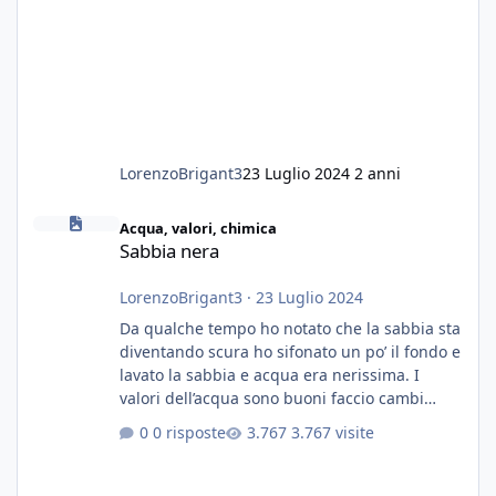
LorenzoBrigant3
23 Luglio 2024
2 anni
Sabbia nera
Acqua, valori, chimica
Sabbia nera
LorenzoBrigant3
·
23 Luglio 2024
Da qualche tempo ho notato che la sabbia sta
diventando scura ho sifonato un po’ il fondo e
lavato la sabbia e acqua era nerissima. I
valori dell’acqua sono buoni faccio cambi
settimanali con ro. Poche piante e fondo. On
0 risposte
3.767 visite
fertilizzato.le foglie delle piante sono
diventate nere. Quali sono i motivi e i rimedi
grazie