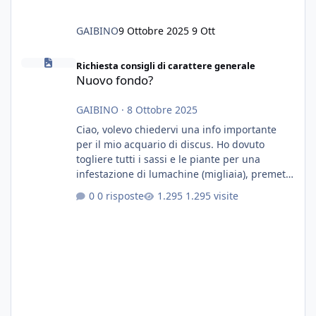
GAIBINO
9 Ottobre 2025
9 Ott
Nuovo fondo?
Richiesta consigli di carattere generale
Nuovo fondo?
GAIBINO
·
8 Ottobre 2025
Ciao, volevo chiedervi una info importante
per il mio acquario di discus. Ho dovuto
togliere tutti i sassi e le piante per una
infestazione di lumachine (migliaia), premetto
che ho 3 discus, 8 coridoras, e una ventina di
0 risposte
1.295 visite
cardinali, e tre pulitori in una vasca con 200
litri di acqua circa. Ho già tolto migliaia di
lumachine e non esagero. Ora vorrei togliere
tutto il fondo che ho, scuro e molto bello, ma
ancora pieno di lumache, che fatico a togliere
senza rimuovere il fondo. Vorrei quindi toglie