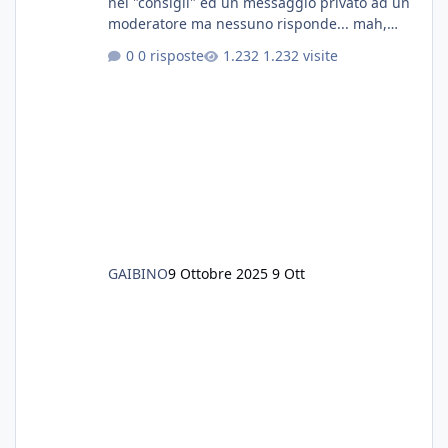
nei "consigli" ed un messaggio privato ad un
moderatore ma nessuno risponde... mah,
chissà... speravo in un consiglio...
0 risposte
1.232 visite
GAIBINO
9 Ottobre 2025
9 Ott