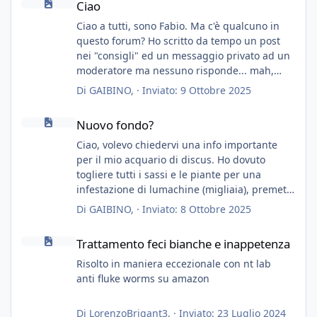
Ciao
Ciao a tutti, sono Fabio. Ma c'è qualcuno in
questo forum? Ho scritto da tempo un post
nei "consigli" ed un messaggio privato ad un
moderatore ma nessuno risponde... mah,
chissà... speravo in un consiglio...
Di
GAIBINO
, ·
Inviato:
9 Ottobre 2025
Nuovo fondo?
Nuovo fondo?
Ciao, volevo chiedervi una info importante
per il mio acquario di discus. Ho dovuto
togliere tutti i sassi e le piante per una
infestazione di lumachine (migliaia), premetto
che ho 3 discus, 8 coridoras, e una ventina di
Di
GAIBINO
, ·
Inviato:
8 Ottobre 2025
cardinali, e tre pulitori in una vasca con 200
Trattamento feci bianche e inappetenza
litri di acqua circa.
Trattamento feci bianche e inappetenza
Ho già tolto migliaia di lumachine e non
esagero.
Risolto in maniera eccezionale con nt lab
Ora vorrei togliere tutto il fondo che ho, scuro
anti fluke worms su amazon
e molto bello, ma ancora pieno di lumache,
che fatico a togliere senza rimuovere il fondo.
Di
LorenzoBrigant3
, ·
Inviato:
23 Luglio 2024