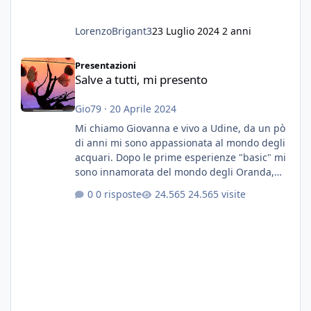
LorenzoBrigant3
23 Luglio 2024
2 anni
Salve a tutti, mi presento
Presentazioni
Salve a tutti, mi presento
Gio79
·
20 Aprile 2024
Mi chiamo Giovanna e vivo a Udine, da un pò
di anni mi sono appassionata al mondo degli
acquari. Dopo le prime esperienze "basic" mi
sono innamorata del mondo degli Oranda,
più precisamente dei Shogun e testa di leone.
0 risposte
24.565 visite
E' stata una bella scuola per quanto riguarda
ogni forma di malattia......attualmente ne
possiedo otto, in salute, di circa 14 cm in un
acquario dedicato unicamente a loro. Da
settembre dell'anno scorso ho deciso di
lanciarmi in una seconda sfida, Discus. Attua