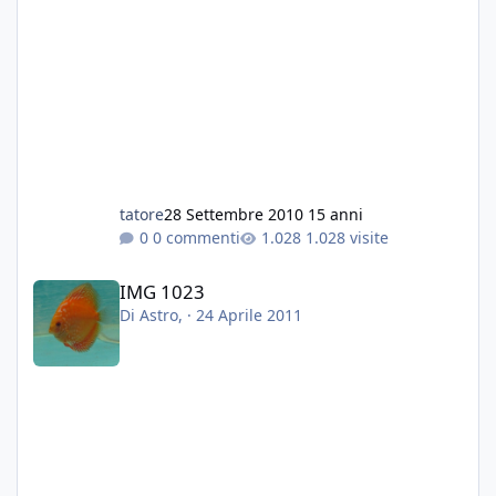
Grazie a tutti
Fabio
tatore
28 Settembre 2010
15 anni
0 commenti
1.028 visite
IMG 1023
IMG 1023
Di
Astro
, ·
24 Aprile 2011