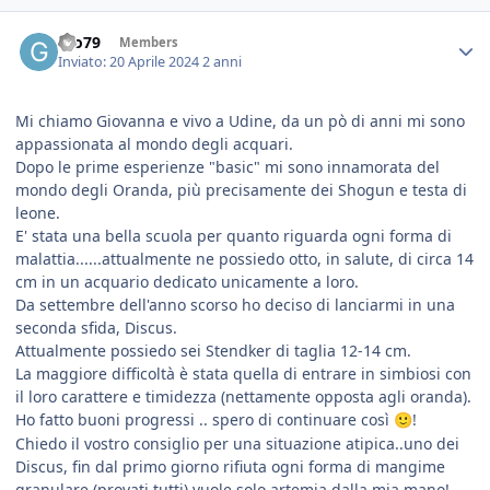
Gio79
Members
Inviato:
20 Aprile 2024
2 anni
Mi chiamo Giovanna e vivo a Udine, da un pò di anni mi sono
appassionata al mondo degli acquari.
Dopo le prime esperienze "basic" mi sono innamorata del
mondo degli Oranda, più precisamente dei Shogun e testa di
leone.
E' stata una bella scuola per quanto riguarda ogni forma di
malattia......attualmente ne possiedo otto, in salute, di circa 14
cm in un acquario dedicato unicamente a loro.
Da settembre dell'anno scorso ho deciso di lanciarmi in una
seconda sfida, Discus.
Attualmente possiedo sei Stendker di taglia 12-14 cm.
La maggiore difficoltà è stata quella di entrare in simbiosi con
il loro carattere e timidezza (nettamente opposta agli oranda).
Ho fatto buoni progressi .. spero di continuare così
!
🙂
Chiedo il vostro consiglio per una situazione atipica..uno dei
Discus, fin dal primo giorno rifiuta ogni forma di mangime
granulare (provati tutti) vuole solo artemia dalla mia mano!