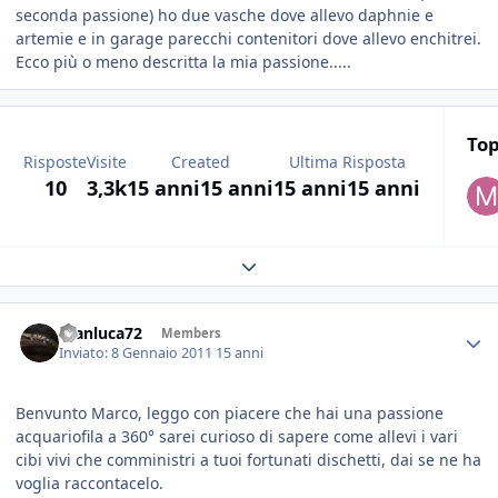
seconda passione) ho due vasche dove allevo daphnie e
artemie e in garage parecchi contenitori dove allevo enchitrei.
Ecco più o meno descritta la mia passione.....
Top
Risposte
Visite
Created
Ultima Risposta
10
3,3k
15 anni
15 anni
15 anni
15 anni
Expand topic overview
Gianluca72
Members
Inviato:
8 Gennaio 2011
15 anni
Benvunto Marco, leggo con piacere che hai una passione
acquariofila a 360° sarei curioso di sapere come allevi i vari
cibi vivi che comministri a tuoi fortunati dischetti, dai se ne ha
voglia raccontacelo.