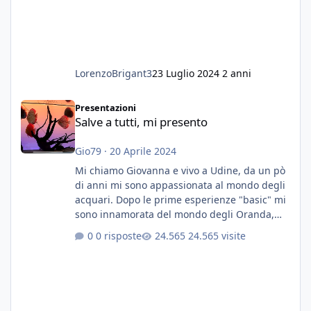
LorenzoBrigant3
23 Luglio 2024
2 anni
Salve a tutti, mi presento
Presentazioni
Salve a tutti, mi presento
Gio79
·
20 Aprile 2024
Mi chiamo Giovanna e vivo a Udine, da un pò
di anni mi sono appassionata al mondo degli
acquari. Dopo le prime esperienze "basic" mi
sono innamorata del mondo degli Oranda,
più precisamente dei Shogun e testa di leone.
0 risposte
24.565 visite
E' stata una bella scuola per quanto riguarda
ogni forma di malattia......attualmente ne
possiedo otto, in salute, di circa 14 cm in un
acquario dedicato unicamente a loro. Da
settembre dell'anno scorso ho deciso di