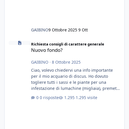
GAIBINO
9 Ottobre 2025
9 Ott
Nuovo fondo?
Richiesta consigli di carattere generale
Nuovo fondo?
GAIBINO
·
8 Ottobre 2025
Ciao, volevo chiedervi una info importante
per il mio acquario di discus. Ho dovuto
togliere tutti i sassi e le piante per una
infestazione di lumachine (migliaia), premetto
che ho 3 discus, 8 coridoras, e una ventina di
0 risposte
1.295 visite
cardinali, e tre pulitori in una vasca con 200
litri di acqua circa. Ho già tolto migliaia di
lumachine e non esagero. Ora vorrei togliere
tutto il fondo che ho, scuro e molto bello, ma
ancora pieno di lumache, che fatico a togliere