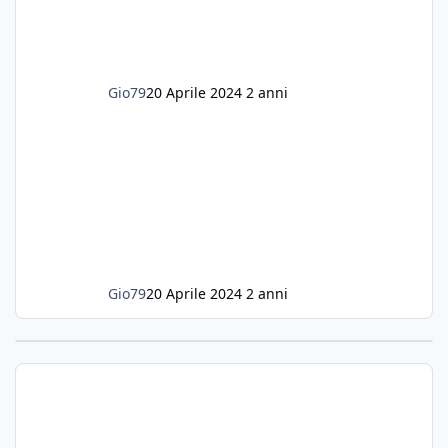
lanciarmi in una seconda sfida, Discus. Attua
Gio79
20 Aprile 2024
2 anni
Gio79
20 Aprile 2024
2 anni