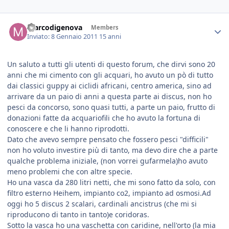
marcodigenova
Members
Inviato:
8 Gennaio 2011
15 anni
Un saluto a tutti gli utenti di questo forum, che dirvi sono 20
anni che mi cimento con gli acquari, ho avuto un pò di tutto
dai classici guppy ai ciclidi africani, centro america, sino ad
arrivare da un paio di anni a questa parte ai discus, non ho
pesci da concorso, sono quasi tutti, a parte un paio, frutto di
donazioni fatte da acquariofili che ho avuto la fortuna di
conoscere e che li hanno riprodotti.
Dato che avevo sempre pensato che fossero pesci "difficili"
non ho voluto investire più di tanto, ma devo dire che a parte
qualche problema iniziale, (non vorrei gufarmela)ho avuto
meno problemi che con altre specie.
Ho una vasca da 280 litri netti, che mi sono fatto da solo, con
filtro esterno Heihem, impianto co2, impianto ad osmosi.Ad
oggi ho 5 discus 2 scalari, cardinali ancistrus (che mi si
riproducono di tanto in tanto)e coridoras.
Sotto la vasca ho una vaschetta con caridine, nell'orto (la mia