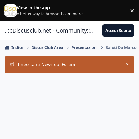
Vai al contenuto
View in the app
×
Di
A better way to browse.
Learn more
.
..:::Discusclub.net - Community::..
Accedi Subito
Indice
Discus Club Area
Presentazioni
Saluti Da Marco
Importanti News dal Forum
Hide