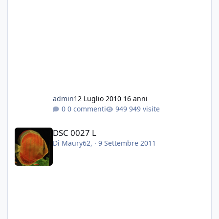
mi hanno mangiato tutte le vallisneria e le
anubias...
Grazie a tutti
Fabio
admin
12 Luglio 2010
16 anni
0 commenti
949 visite
DSC 0027 L
DSC 0027 L
Di
Maury62
, ·
9 Settembre 2011