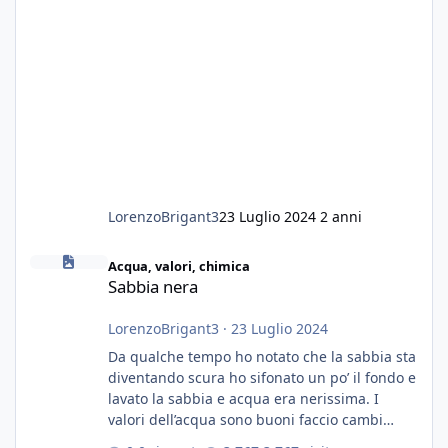
LorenzoBrigant3
23 Luglio 2024
2 anni
Sabbia nera
Acqua, valori, chimica
Sabbia nera
LorenzoBrigant3
·
23 Luglio 2024
Da qualche tempo ho notato che la sabbia sta
diventando scura ho sifonato un po’ il fondo e
lavato la sabbia e acqua era nerissima. I
valori dell’acqua sono buoni faccio cambi
settimanali con ro. Poche piante e fondo. On