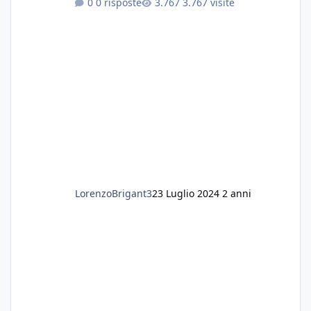
0 risposte
3.767 visite
fertilizzato.le foglie delle piante sono
diventate nere. Quali sono i motivi e i rimedi
grazie
LorenzoBrigant3
23 Luglio 2024
2 anni