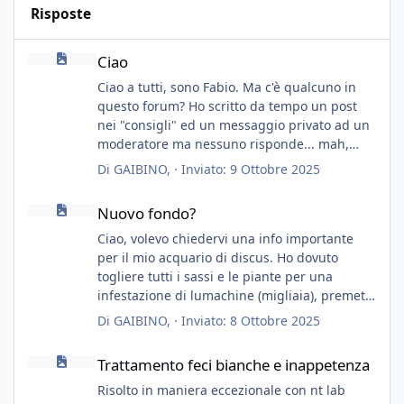
Risposte
Ciao
Ciao
Ciao a tutti, sono Fabio. Ma c'è qualcuno in
questo forum? Ho scritto da tempo un post
nei "consigli" ed un messaggio privato ad un
moderatore ma nessuno risponde... mah,
chissà... speravo in un consiglio...
Di
GAIBINO
, ·
Inviato:
9 Ottobre 2025
Nuovo fondo?
Nuovo fondo?
Ciao, volevo chiedervi una info importante
per il mio acquario di discus. Ho dovuto
togliere tutti i sassi e le piante per una
infestazione di lumachine (migliaia), premetto
che ho 3 discus, 8 coridoras, e una ventina di
Di
GAIBINO
, ·
Inviato:
8 Ottobre 2025
cardinali, e tre pulitori in una vasca con 200
Trattamento feci bianche e inappetenza
litri di acqua circa.
Trattamento feci bianche e inappetenza
Ho già tolto migliaia di lumachine e non
esagero.
Risolto in maniera eccezionale con nt lab