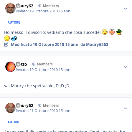
Maury62
Members
Inviato:
19 Ottobre 2010
15 anni
AUTORE
Ho messo il divisorio; vediamo che cosa succede!
Modificato
19 Ottobre 2010
15 anni
da Maury6263
dotto
Members
Inviato:
19 Ottobre 2010
15 anni
vai Maury che spettacolo ;D ;D ;D
Maury62
Members
Inviato:
21 Ottobre 2010
15 anni
AUTORE
Anche con il divisorio se le sono mangiate. Oggi l'ho tolto, ho