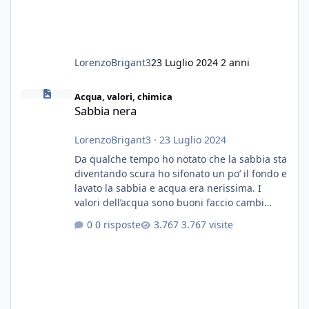
LorenzoBrigant3
23 Luglio 2024
2 anni
Sabbia nera
Acqua, valori, chimica
Sabbia nera
LorenzoBrigant3
·
23 Luglio 2024
Da qualche tempo ho notato che la sabbia sta
diventando scura ho sifonato un po’ il fondo e
lavato la sabbia e acqua era nerissima. I
valori dell’acqua sono buoni faccio cambi
settimanali con ro. Poche piante e fondo. On
0 risposte
3.767 visite
fertilizzato.le foglie delle piante sono
diventate nere. Quali sono i motivi e i rimedi
grazie