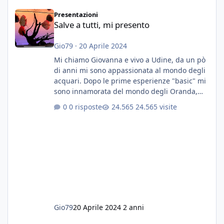
Salve a tutti, mi presento
Presentazioni
Salve a tutti, mi presento
Gio79
·
20 Aprile 2024
Mi chiamo Giovanna e vivo a Udine, da un pò
di anni mi sono appassionata al mondo degli
acquari. Dopo le prime esperienze "basic" mi
sono innamorata del mondo degli Oranda,
più precisamente dei Shogun e testa di leone.
0 risposte
24.565 visite
E' stata una bella scuola per quanto riguarda
ogni forma di malattia......attualmente ne
possiedo otto, in salute, di circa 14 cm in un
acquario dedicato unicamente a loro. Da
settembre dell'anno scorso ho deciso di
lanciarmi in una seconda sfida, Discus. Attua
Gio79
20 Aprile 2024
2 anni