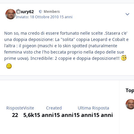
Maury62
Members
Inviato:
18 Ottobre 2010
15 anni
Non so, ma credo di essere fortunato nelle scelte .Stasera c'e'
una doppia deposizione: La "solita" coppia Leopard e Cobalt e
l'altra : il pigeon (maschi e lo skin spotted (naturalmente
femmina visto che l'ho beccata proprio nella depo delle sue
prime uova). Incredibile: 2 coppie e doppia deposizione!!!
Top
Risposte
Visite
Created
Ultima Risposta
22
5,6k
15 anni
15 anni
15 anni
15 anni