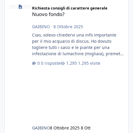
Nuovo fondo?
Richiesta consigli di carattere generale
Nuovo fondo?
GAIBINO
·
8 Ottobre 2025
Ciao, volevo chiedervi una info importante
per il mio acquario di discus. Ho dovuto
togliere tutti i sassi e le piante per una
infestazione di lumachine (migliaia), premetto
che ho 3 discus, 8 coridoras, e una ventina di
0 risposte
1.295 visite
cardinali, e tre pulitori in una vasca con 200
litri di acqua circa. Ho già tolto migliaia di
lumachine e non esagero. Ora vorrei togliere
tutto il fondo che ho, scuro e molto bello, ma
ancora pieno di lumache, che fatico a togliere
senza rimuovere il fondo. Vorrei quindi toglie
GAIBINO
8 Ottobre 2025
8 Ott