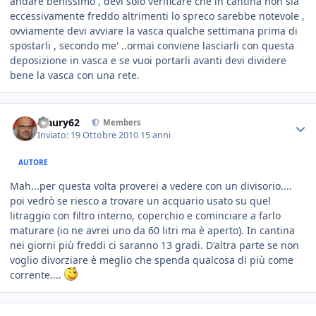
andare benissimo , devi solo verificare che in cantina non sia
eccessivamente freddo altrimenti lo spreco sarebbe notevole ,
ovviamente devi avviare la vasca qualche settimana prima di
spostarli , secondo me' ..ormai conviene lasciarli con questa
deposizione in vasca e se vuoi portarli avanti devi dividere
bene la vasca con una rete.
Maury62
Members
Inviato:
19 Ottobre 2010
15 anni
AUTORE
Mah...per questa volta proverei a vedere con un divisorio....
poi vedrò se riesco a trovare un acquario usato su quel
litraggio con filtro interno, coperchio e cominciare a farlo
maturare (io ne avrei uno da 60 litri ma è aperto). In cantina
nei giorni più freddi ci saranno 13 gradi. D'altra parte se non
voglio divorziare è meglio che spenda qualcosa di più come
corrente....