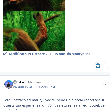
Modificato
19 Ottobre 2010
15 anni
da Maury6263
1
ramke
Members
Inviato:
19 Ottobre 2010
15 anni
Foto Spettacolari maury , vedrei bene un piccolo reportage su
questa tua esperienza, un 70 litri netti senza arredi potrebbe