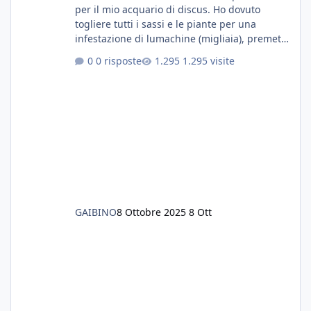
per il mio acquario di discus. Ho dovuto
togliere tutti i sassi e le piante per una
infestazione di lumachine (migliaia), premetto
che ho 3 discus, 8 coridoras, e una ventina di
0 risposte
1.295 visite
cardinali, e tre pulitori in una vasca con 200
litri di acqua circa. Ho già tolto migliaia di
lumachine e non esagero. Ora vorrei togliere
tutto il fondo che ho, scuro e molto bello, ma
ancora pieno di lumache, che fatico a togliere
senza rimuovere il fondo. Vorrei quindi toglie
GAIBINO
8 Ottobre 2025
8 Ott