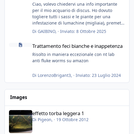
Ciao, volevo chiedervi una info importante
per il mio acquario di discus. Ho dovuto
togliere tutti i sassi e le piante per una
infestazione di lumachine (migliaia), premetto
che ho 3 discus, 8 coridoras, e una ventina di
Di
GAIBINO
, ·
Inviato:
8 Ottobre 2025
cardinali, e tre pulitori in una vasca con 200
Trattamento feci bianche e inappetenza
litri di acqua circa.
Trattamento feci bianche e inappetenza
Ho già tolto migliaia di lumachine e non
esagero.
Risolto in maniera eccezionale con nt lab
Ora vorrei togliere tutto il fondo che ho, scuro
anti fluke worms su amazon
e molto bello, ma ancora pieno di lumache,
che fatico a togliere senza rimuovere il fondo.
Di
LorenzoBrigant3
, ·
Inviato:
23 Luglio 2024
Vorrei quindi togliere tutto (il fondo dopo
oltre un anno è anche sporco quindi non
vedo l'ora di toglierlo anche per quello), e poi
Images
inserirò della sabbia bianca (accetto consigli
nel caso sia troppo estrema dopo un fondo
effetto torba leggera 1
color terra di siena bruciata).
effetto torba leggera 1
Posso togliere il fondo magari piano piano, in
Di
Pigeon
, ·
19 Ottobre 2012
piu giorni, ed inserire la sabbia nuova (senza
nessun tipo di fretta), evitando di togliere i