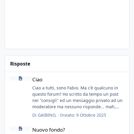
Risposte
Ciao
Ciao
Ciao a tutti, sono Fabio. Ma c'è qualcuno in
questo forum? Ho scritto da tempo un post
nei "consigli" ed un messaggio privato ad un
moderatore ma nessuno risponde... mah,
chissà... speravo in un consiglio...
Di
GAIBINO
, ·
Inviato:
9 Ottobre 2025
Nuovo fondo?
Nuovo fondo?