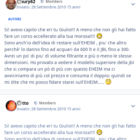
Maury62
Members
Inviato:
28 Settembre 2010
15 anni
AUTORE
Si! avevo capito che eri tu Giulio!!! A meno che non gli hai fatto
fare un corso accellerato alla tua morosa!!!!
Sono anch'io dell'idea di restare sull'EHEIM , piu' che altro
perchè' lo danno fino ad acquari da 600 lt e il JBL fino a 300.
Avrei un po' di piu' di volume filtrante e più o meno le stesse
dimensioni. Ho provato a vedere il modello superiore della jbl
che si compara un pò di più con questo EHEIM ma ci
avviciniamo di più col prezzo e consuma il doppio: quindi se
mi dite che mi posso fidare starei sull'EHEIM.....
dotto
Members
Inviato:
28 Settembre 2010
15 anni
Si! avevo capito che eri tu Giulio!!! A meno che non gli hai fatto
fare un corso accellerato alla tua morosa!!!!
Sono anch'io dell'idea di restare sull'EHEIM , piu' che altro