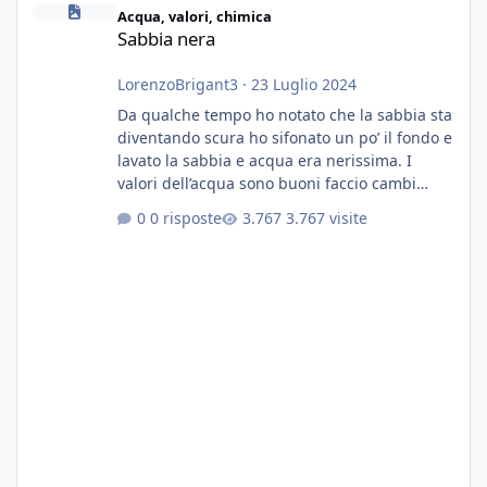
Acqua, valori, chimica
Sabbia nera
LorenzoBrigant3
·
23 Luglio 2024
Da qualche tempo ho notato che la sabbia sta
diventando scura ho sifonato un po’ il fondo e
lavato la sabbia e acqua era nerissima. I
valori dell’acqua sono buoni faccio cambi
settimanali con ro. Poche piante e fondo. On
0 risposte
3.767 visite
fertilizzato.le foglie delle piante sono
diventate nere. Quali sono i motivi e i rimedi
grazie