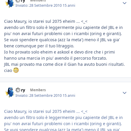
Dory
Members
Inviato:
28 Settembre 2010
15 anni
Ciao Maury, io starei sul 2075 eheim ... <_<
avendo un filtro solo è leggermente piu capiente del JBL e in
piu' non avrai futuri problemi con i ricambi (oring e giranti).
Se vuoi spendere qualcosa (azz la meta') meno il JBL va gia'
bene comunque per il tuo litraggio.
Io ho provato solo eheim e askool e devo dire che i primi
hanno una marcia in piu' avendo il percorso forzato.
JBL mai provato ma come dice il Gian ha avuto buoni risultati.
ciao
Dory
Members
Inviato:
28 Settembre 2010
15 anni
Ciao Maury, io starei sul 2075 eheim ... <_<
avendo un filtro solo è leggermente piu capiente del JBL e in
piu' non avrai futuri problemi con i ricambi (oring e giranti).
Se vuoi spendere qualcosa (azz la meta') meno il JBL va gia'