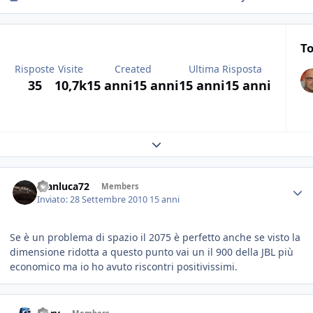
To
Risposte
Visite
Created
Ultima Risposta
35
10,7k
15 anni
15 anni
15 anni
15 anni
Expand topic overview
Gianluca72
Members
Inviato:
28 Settembre 2010
15 anni
Se è un problema di spazio il 2075 è perfetto anche se visto la
dimensione ridotta a questo punto vai un il 900 della JBL più
economico ma io ho avuto riscontri positivissimi.