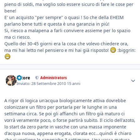
pieno di soldi, ma voglio solo essere sicuro di fare le cose per
bene!
E' un acquisto "per sempre" o quasi ! So che della EHEIM
parlano bene tutti e questa è una garanzia in più!
Si, riesco a malapena a farli convivere assieme per lo spazio
ma ci riesco.
Quello dei 30-45 giorni era la cosa che volevo chiedere ora,
ma mi hai letto nel pensiero e mi hai già risposto!
:biggrin:
tatore
Administrators
Inviato:
28 Settembre 2010
15 anni
A rigor di logica un'acqua biologicamente attiva dovrebbe
colonizzare un filtro per portarla per le lunghe in una
settimana circa. Se poi gli affianchi un filtro già maturo ci
vorrà veramente poco, o forse partirà subito. Il ciclo dell'azoto,
lo start da zero parte in vasche con una massa imponente
d'acqua nuova, appena erogata, clorata ecc...quindi è chiaro
che ci vogliono le canoniche 3 settimane. Una vasca matura