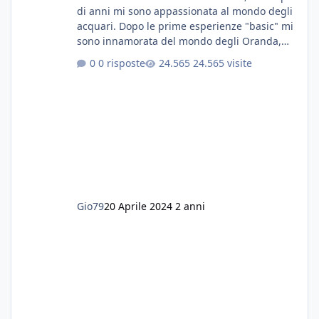
di anni mi sono appassionata al mondo degli
acquari. Dopo le prime esperienze "basic" mi
sono innamorata del mondo degli Oranda,
più precisamente dei Shogun e testa di leone.
0 risposte
24.565 visite
E' stata una bella scuola per quanto riguarda
ogni forma di malattia......attualmente ne
possiedo otto, in salute, di circa 14 cm in un
acquario dedicato unicamente a loro. Da
settembre dell'anno scorso ho deciso di
lanciarmi in una seconda sfida, Discus. Attua
Gio79
20 Aprile 2024
2 anni