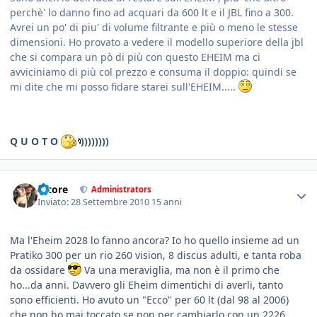
perchè' lo danno fino ad acquari da 600 lt e il JBL fino a 300.
Avrei un po' di piu' di volume filtrante e più o meno le stesse
dimensioni. Ho provato a vedere il modello superiore della jbl
che si compara un pò di più con questo EHEIM ma ci
avviciniamo di più col prezzo e consuma il doppio: quindi se
mi dite che mi posso fidare starei sull'EHEIM.....
Q U O T O
))))))))
tatore
Administrators
Inviato:
28 Settembre 2010
15 anni
Ma l'Eheim 2028 lo fanno ancora? Io ho quello insieme ad un
Pratiko 300 per un rio 260 vision, 8 discus adulti, e tanta roba
da ossidare
Va una meraviglia, ma non è il primo che
ho...da anni. Davvero gli Eheim dimentichi di averli, tanto
sono efficienti. Ho avuto un "Ecco" per 60 lt (dal 98 al 2006)
che non ho mai toccato se non per cambiarlo con un 2226