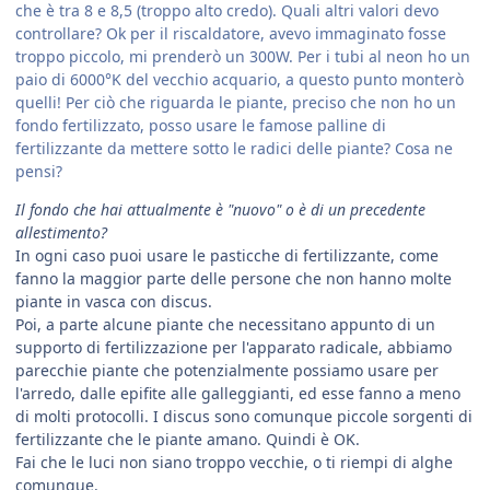
che è tra 8 e 8,5 (troppo alto credo). Quali altri valori devo
controllare? Ok per il riscaldatore, avevo immaginato fosse
troppo piccolo, mi prenderò un 300W. Per i tubi al neon ho un
paio di 6000°K del vecchio acquario, a questo punto monterò
quelli! Per ciò che riguarda le piante, preciso che non ho un
fondo fertilizzato, posso usare le famose palline di
fertilizzante da mettere sotto le radici delle piante? Cosa ne
pensi?
Il fondo che hai attualmente è "nuovo" o è di un precedente
allestimento?
In ogni caso puoi usare le pasticche di fertilizzante, come
fanno la maggior parte delle persone che non hanno molte
piante in vasca con discus.
Poi, a parte alcune piante che necessitano appunto di un
supporto di fertilizzazione per l'apparato radicale, abbiamo
parecchie piante che potenzialmente possiamo usare per
l'arredo, dalle epifite alle galleggianti, ed esse fanno a meno
di molti protocolli. I discus sono comunque piccole sorgenti di
fertilizzante che le piante amano. Quindi è OK.
Fai che le luci non siano troppo vecchie, o ti riempi di alghe
comunque.