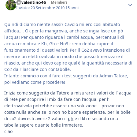
46valentino46
Members
Inviato:
20 Settembre 2010
15 anni
Quindi diciamo niente sassi? Cavolo mi ero cosi abituato
all'idea.... Ok per la mangrovia, anche se ingiallisce un pò
l'acqua! Per quanto riguarda i cambi acqua, percentuali di
acqua osmotica e Kh, Gh e No3 credo debba capire il
funzionamento di questi valori! Per il Co2 avevo intenzione di
inserire un elettrovalvola in modo che posso timerizzare il
rilascio, anche qui devo capire qual'è la quantità necessaria di
Co2 da rilasciare con contabolle.
Intanto comincio con il fare i test suggeriti da Admin Tatore,
poi vediamo come procedere!
Inizia come suggerito da Tatore a misurare i valori dell' acqua
di rete per scoprire il mix da fare con l'acqua. per l'
elettrovalvola potrebbe essere una soluzione... provar non
costa nulla anche se io non ho buone esperienze. per le bolle
di co2 dovresti avere 2 valori il
ph
e il kh e secondo una
tabella sapere quante bolle immetere.
ciao