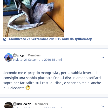
Modificato
21 Settembre 2010
15 anni
da spillo84top
ramke
Members
Inviato:
21 Settembre 2010
15 anni
Secondo me e' proprio mangrovia , per la sabbia invece ti
consiglio una sabbia piuttosto fine ...i discus amano soffiarci
sopra per far salire su i resti di cibo , e secondo me e' anche
piu' elegante
Gianluca72
Members