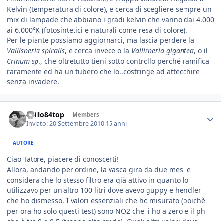
Kelvin (temperatura di colore), e cerca di scegliere sempre un
mix di lampade che abbiano i gradi kelvin che vanno dai 4.000
ai 6.000°K (fotosintetici e naturali come resa di colore).
Per le piante possiamo aggiornarci, ma lascia perdere la
Vallisneria spiralis
, e cerca invece o la
Vallisneria gigantea
, o il
Crinum sp
., che oltretutto tieni sotto controllo perché ramifica
raramente ed ha un tubero che lo..costringe ad attecchire
senza invadere.
spillo84top
Members
Inviato:
20 Settembre 2010
15 anni
AUTORE
Ciao Tatore, piacere di conoscerti!
Allora, andando per ordine, la vasca gira da due mesi e
considera che lo stesso filtro era già attivo in quanto lo
utilizzavo per un'altro 100 litri dove avevo guppy e hendler
che ho dismesso. I valori essenziali che ho misurato (poichè
per ora ho solo questi test) sono NO2 che li ho a zero e il
ph