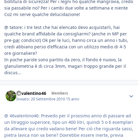
bollitura di sicurezza! Per i legni ho qualche mangrovia, credo
sia passabile no? Per i cambi due volte a settimana e niente
Co2 mi serve qualche delucidazione!
@ tatore: i tre test che hai elencato devo acquistarli, hai
qualche brand affidabile da consigliarmi? (anche in MP per
pre-
par
condicio!) Ok per le luci, hanno circa un anno i tubi,
credi abbiano perso d'efficazia con un utilizzo medio di 4-5
ore giornaliere?
In poche parole sono partito da zero, il fondo è nuovo, la
glanulometria è di circa 3mm, magari troppo grande per il
discus...
46valentino46
Members
Inviato:
20 Settembre 2010
15 anni
@ 46valentino46: Prevedo per il prossimo anno di passare ad
un litraggio superiore, tipo un 400 litri, quindi 5 o 6 esemplari
da allevare qui credo vadano bene! Per ciò che riguarda sassi,
pietra lavica non va bene? Dovrebbe essere inerte, previa