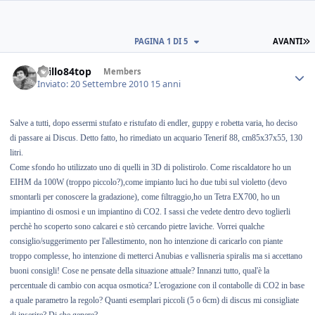
PAGINA 1 DI 5
AVANTI
spillo84top
Members
Inviato:
20 Settembre 2010
15 anni
Salve a tutti, dopo essermi stufato e ristufato di endler, guppy e robetta varia, ho deciso
di passare ai Discus. Detto fatto, ho rimediato un acquario Tenerif 88, cm85x37x55, 130
litri.
Come sfondo ho utilizzato uno di quelli in 3D di polistirolo. Come riscaldatore ho un
EIHM da 100W (troppo piccolo?),come impianto luci ho due tubi sul violetto (devo
smontarli per conoscere la gradazione), come filtraggio,ho un Tetra EX700, ho un
impiantino di osmosi e un impiantino di CO2. I sassi che vedete dentro devo toglierli
perchè ho scoperto sono calcarei e stò cercando pietre laviche. Vorrei qualche
consiglio/suggerimento per l'allestimento, non ho intenzione di caricarlo con piante
troppo complesse, ho intenzione di metterci Anubias e vallisneria spiralis ma si accettano
buoni consigli! Cose ne pensate della situazione attuale? Innanzi tutto, qual'è la
percentuale di cambio con acqua osmotica? L'erogazione con il contabolle di CO2 in base
a quale parametro la regolo? Quanti esemplari piccoli (5 o 6cm) di discus mi consigliate