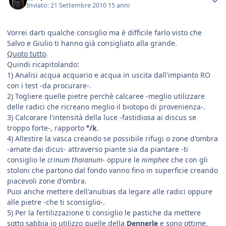
Inviato:
21 Settembre 2010
15 anni
Vorrei darti qualche consiglio ma è difficile farlo visto che
Salvo e Giulio ti hanno già consigliato alla grande.
Quoto tutto
.
Quindi ricapitolando:
1) Analisi acqua acquario e acqua in uscita dall'impianto RO
con i test -da procurare-.
2) Togliere quelle pietre perchè calcaree -meglio utilizzare
delle radici che ricreano meglio il biotopo di provenienza-.
3) Calcorare l'intensità della luce -fastidiosa ai discus se
troppo forte-, rapporto
°/k
.
4) Allestire la vasca creando se possibile rifugi o zone d'ombra
-amate dai dicus- attraverso piante sia da piantare -ti
consiglio le
crinum thaianum
- oppure le
nimphee
che con gli
stoloni che partono dal fondo vanno fino in superficie creando
piacevoli zone d'ombra.
Puoi anche mettere dell'anubias da legare alle radici oppure
alle pietre -che ti sconsiglio-.
5) Per la fertilizzazione ti consiglio le pastiche da mettere
sotto sabbia io utilizzo quelle della
Dennerle
e sono ottime.