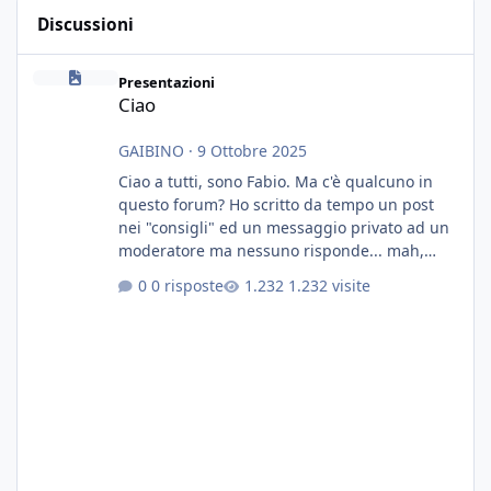
Discussioni
Ciao
Presentazioni
Ciao
GAIBINO
·
9 Ottobre 2025
Ciao a tutti, sono Fabio. Ma c'è qualcuno in
questo forum? Ho scritto da tempo un post
nei "consigli" ed un messaggio privato ad un
moderatore ma nessuno risponde... mah,
chissà... speravo in un consiglio...
0 risposte
1.232 visite