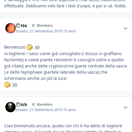
effettuate. Dobbiamo solo fare i test d'uopo, e poi si và. Notte.
dotto
Members
Inviato:
21 Settembre 2010
15 anni
Benvenuto
))))
io toglierei i sassi come già consigliato (i discus si graffiano
facilemte) e come piante resistenti ti consiglio (oltre a quelle
già citate) anche delle cryptocorine (parte centrale della vasca
) e delle Nymphaee (partele laterale della vasca) che
schermano anche un pò la luce.
))))
Mitch
Members
Inviato:
21 Settembre 2010
15 anni
Ciao benvenuto ancora, quoto con chi ti ha detto di togliere
almeno i sassi. Già parti da un litraggio ridotto, lo sfondo ti