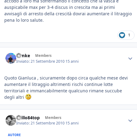
accodo a loro ma soffermando il concetto che la vasca è
auspicabile max per 3-4 discus in crescita ma ai primi
avvisagli di arresto della crescità dovrai aumentare il litraggio
pena lo loro salute.
1
ramke
Members
Inviato:
21 Settembre 2010
15 anni
Quoto Gianluca , sicuramente dopo circa qualche mese devi
aumentare il litraggio altrimenti rischi continue lotte
territoriali e immancabilmente qualcuno rimane succube
degli altri
spillo84top
Members
Inviato:
21 Settembre 2010
15 anni
AUTORE