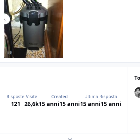
To
Risposte
Visite
Created
Ultima Risposta
121
26,6k
15 anni
15 anni
15 anni
15 anni
Expand topic overview