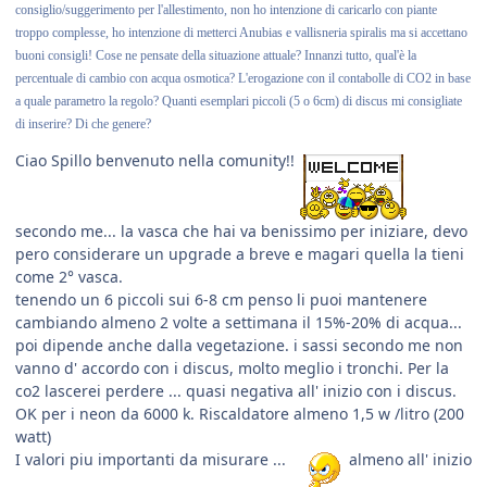
consiglio/suggerimento per l'allestimento, non ho intenzione di caricarlo con piante
troppo complesse, ho intenzione di metterci Anubias e vallisneria spiralis ma si accettano
buoni consigli! Cose ne pensate della situazione attuale? Innanzi tutto, qual'è la
percentuale di cambio con acqua osmotica? L'erogazione con il contabolle di CO2 in base
a quale parametro la regolo? Quanti esemplari piccoli (5 o 6cm) di discus mi consigliate
di inserire? Di che genere?
Ciao Spillo benvenuto nella comunity!!
secondo me... la vasca che hai va benissimo per iniziare, devo
pero considerare un upgrade a breve e magari quella la tieni
come 2° vasca.
tenendo un 6 piccoli sui 6-8 cm penso li puoi mantenere
cambiando almeno 2 volte a settimana il 15%-20% di acqua...
poi dipende anche dalla vegetazione. i sassi secondo me non
vanno d' accordo con i discus, molto meglio i tronchi. Per la
co2 lascerei perdere ... quasi negativa all' inizio con i discus.
OK per i neon da 6000 k. Riscaldatore almeno 1,5 w /litro (200
watt)
I valori piu importanti da misurare ...
almeno all' inizio