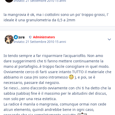
Inviato:
21 Settembre 2010
15 anni
la mangrovia è ok, ma i ciottolini sono un po' troppo grossi, l'
ideale è una granulometria da 0,5 a 2mm
tatore
Administrators
Inviato:
21 Settembre 2010
15 anni
Io tendo sempre a far risparmiare l'acquariofilo. Non amo
dare suggerimenti che ti fanno mettere continuamente la
mano al portafoglio..è troppo facile consigliare in quel modo.
Ovviamente cerco di farti usare intanto TUTTO il materiale che
abbiamo in casa (mi sono intromesso
), e poi, se è
necessario, passare dal negozio.
Se riesci...sono d'accordo ovviamente con chi ti ha detto che la
sabbia (sabbia) fine è il massimo per le abitudini del discus,
non solo per una resa estetica.
La radice è manila o mangrovia, comunque ormai non cede
alcun elemento, quindi andrebbe bene in ogni caso,
sperando che sia completamente asciutto.