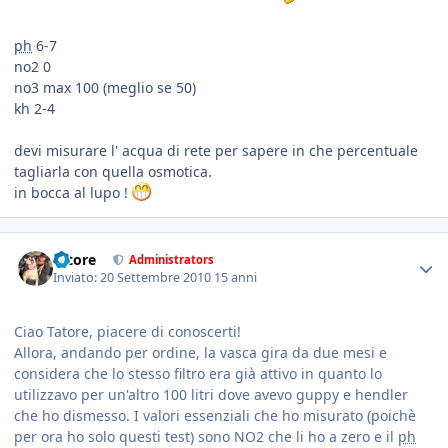
ph
6-7
no2 0
no3 max 100 (meglio se 50)
kh 2-4
devi misurare l' acqua di rete per sapere in che percentuale
tagliarla con quella osmotica.
in bocca al lupo !
tatore
Administrators
Inviato:
20 Settembre 2010
15 anni
Ciao Tatore, piacere di conoscerti!
Allora, andando per ordine, la vasca gira da due mesi e
considera che lo stesso filtro era già attivo in quanto lo
utilizzavo per un'altro 100 litri dove avevo guppy e hendler
che ho dismesso. I valori essenziali che ho misurato (poichè
per ora ho solo questi test) sono NO2 che li ho a zero e il
ph