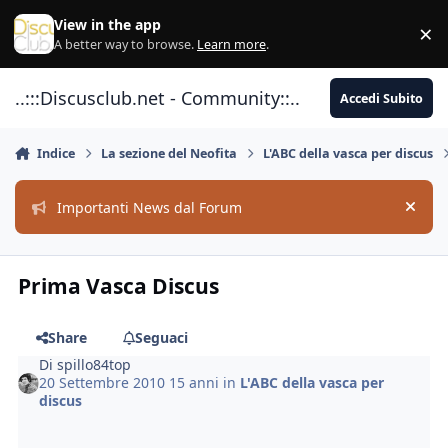
Vai al contenuto
View in the app
×
Di
A better way to browse.
Learn more
.
..:::Discusclub.net - Community::..
Accedi Subito
Indice
La sezione del Neofita
L'ABC della vasca per discus
Importanti News dal Forum
Hide
Prima Vasca Discus
Share
Seguaci
Di
spillo84top
20 Settembre 2010
15 anni
in
L'ABC della vasca per
discus