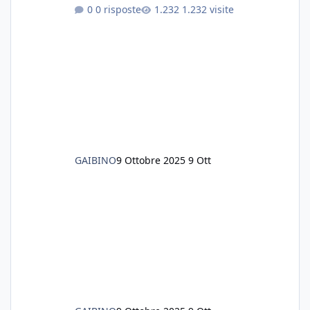
chissà... speravo in un consiglio...
0 risposte
1.232 visite
GAIBINO
9 Ottobre 2025
9 Ott