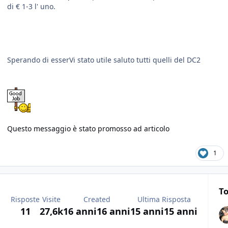
di € 1-3 l' uno.
Sperando di esserVi stato utile saluto tutti quelli del DC2
Questo messaggio è stato promosso ad articolo
1
To
Risposte
Visite
Created
Ultima Risposta
11
27,6k
16 anni
16 anni
15 anni
15 anni