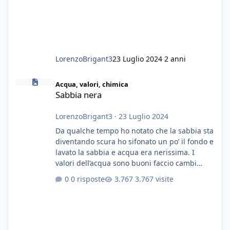
LorenzoBrigant3
23 Luglio 2024
2 anni
Sabbia nera
Acqua, valori, chimica
Sabbia nera
LorenzoBrigant3
·
23 Luglio 2024
Da qualche tempo ho notato che la sabbia sta
diventando scura ho sifonato un po’ il fondo e
lavato la sabbia e acqua era nerissima. I
valori dell’acqua sono buoni faccio cambi
settimanali con ro. Poche piante e fondo. On
0 risposte
3.767 visite
fertilizzato.le foglie delle piante sono
diventate nere. Quali sono i motivi e i rimedi
grazie