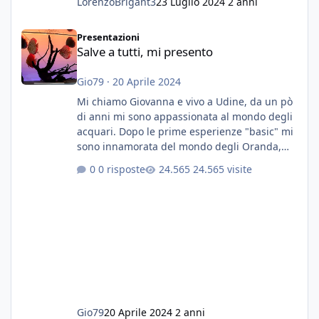
LorenzoBrigant3
23 Luglio 2024
2 anni
Salve a tutti, mi presento
Presentazioni
Salve a tutti, mi presento
Gio79
·
20 Aprile 2024
Mi chiamo Giovanna e vivo a Udine, da un pò
di anni mi sono appassionata al mondo degli
acquari. Dopo le prime esperienze "basic" mi
sono innamorata del mondo degli Oranda,
più precisamente dei Shogun e testa di leone.
0 risposte
24.565 visite
E' stata una bella scuola per quanto riguarda
ogni forma di malattia......attualmente ne
possiedo otto, in salute, di circa 14 cm in un
acquario dedicato unicamente a loro. Da
settembre dell'anno scorso ho deciso di
lanciarmi in una seconda sfida, Discus. Attua
Gio79
20 Aprile 2024
2 anni