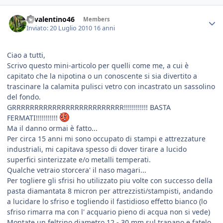
46valentino46
Members
Inviato:
20 Luglio 2010
16 anni
Ciao a tutti,
Scrivo questo mini-articolo per quelli come me, a cui è
capitato che la nipotina o un conoscente si sia divertito a
trascinare la calamita pulisci vetro con incastrato un sassolino
del fondo.
GRRRRRRRRRRRRRRRRRRRRRRRRR!!!!!!!!!!!! BASTA
FERMATI!!!!!!!!!!!
Ma il danno ormai è fatto...
Per circa 15 anni mi sono occupato di stampi e attrezzature
industriali, mi capitava spesso di dover tirare a lucido
superfici sinterizzate e/o metalli temperati.
Qualche vetraio storcera' il naso magari...
Per togliere gli sfrisi ho utilizzato piu volte con successo della
pasta diamantata 8 micron per attrezzisti/stampisti, andando
a lucidare lo sfriso e togliendo il fastidioso effetto bianco (lo
sfriso rimarra ma con l' acquario pieno di acqua non si vede)
Montate un feltrino diametro 12 - 30 mm sul trapano e fatelo