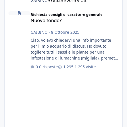
GAIBINO
9 Ottobre 2025
9 Ott
Nuovo fondo?
Richiesta consigli di carattere generale
Nuovo fondo?
GAIBINO
·
8 Ottobre 2025
Ciao, volevo chiedervi una info importante
per il mio acquario di discus. Ho dovuto
togliere tutti i sassi e le piante per una
infestazione di lumachine (migliaia), premetto
che ho 3 discus, 8 coridoras, e una ventina di
0 risposte
1.295 visite
cardinali, e tre pulitori in una vasca con 200
litri di acqua circa. Ho già tolto migliaia di
lumachine e non esagero. Ora vorrei togliere
tutto il fondo che ho, scuro e molto bello, ma
ancora pieno di lumache, che fatico a togliere
senza rimuovere il fondo. Vorrei quindi toglie