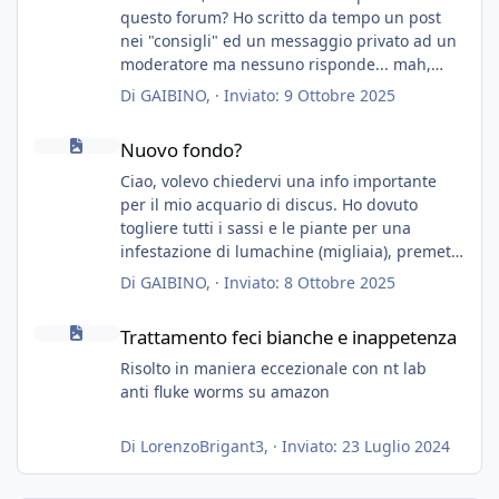
questo forum? Ho scritto da tempo un post
nei "consigli" ed un messaggio privato ad un
moderatore ma nessuno risponde... mah,
chissà... speravo in un consiglio...
Di
GAIBINO
, ·
Inviato:
9 Ottobre 2025
Nuovo fondo?
Nuovo fondo?
Ciao, volevo chiedervi una info importante
per il mio acquario di discus. Ho dovuto
togliere tutti i sassi e le piante per una
infestazione di lumachine (migliaia), premetto
che ho 3 discus, 8 coridoras, e una ventina di
Di
GAIBINO
, ·
Inviato:
8 Ottobre 2025
cardinali, e tre pulitori in una vasca con 200
Trattamento feci bianche e inappetenza
litri di acqua circa.
Trattamento feci bianche e inappetenza
Ho già tolto migliaia di lumachine e non
esagero.
Risolto in maniera eccezionale con nt lab
Ora vorrei togliere tutto il fondo che ho, scuro
anti fluke worms su amazon
e molto bello, ma ancora pieno di lumache,
che fatico a togliere senza rimuovere il fondo.
Di
LorenzoBrigant3
, ·
Inviato:
23 Luglio 2024
Vorrei quindi togliere tutto (il fondo dopo
oltre un anno è anche sporco quindi non