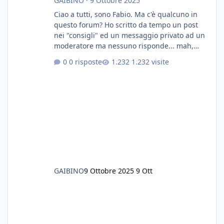
GAIBINO
·
9 Ottobre 2025
Ciao a tutti, sono Fabio. Ma c'è qualcuno in
questo forum? Ho scritto da tempo un post
nei "consigli" ed un messaggio privato ad un
moderatore ma nessuno risponde... mah,
chissà... speravo in un consiglio...
0 risposte
1.232 visite
GAIBINO
9 Ottobre 2025
9 Ott