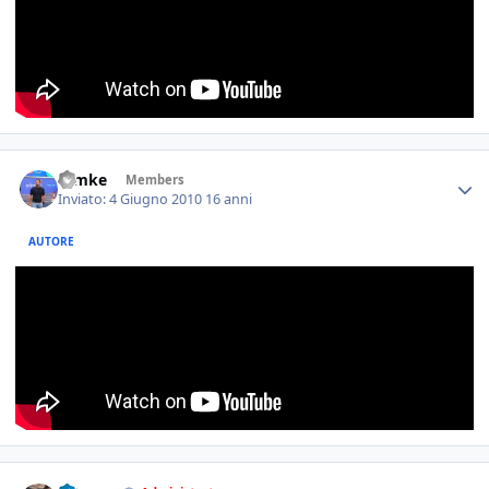
ramke
Members
Inviato:
4 Giugno 2010
16 anni
AUTORE