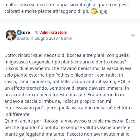
molto senso se non è un appassionato gli acquari con pesci
colorati e molte piante attraggono di più
))))))
tatore
Administrators
Inviato:
4 Giugno 2010
16 anni
Dotto, ricordi quel negozio di boccea a tre piani, con quella
megavasca esagonale tipo plantacquario e dentro discus?
Discus di allevamento che stavano benissimo, la vasca aveva
solo piante esterne tipo Pothos e filodendri, con radici in
vasca, rami sommersi, petitelle, acqua ambratissima, HQL e
un effetto tremendo. Sembrava di stare davvero immersi in
un acquitrino in piena foresta pluviale. Era un periodo in
andavo a caccia di 'mbuna, i discus proprio non mi
interessavano piu'...però quella vasca non mi lasciò del tutto
indifferente.
Quindi anche per i biotopi a mio avviso ci vuole maestria. Ecco
perché quando ho potuto ho sempre voluto vasche aperte e
piante galleggianti ma tante. Peccato non aver avuto mai lo