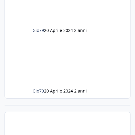
lanciarmi in una seconda sfida, Discus. Attua
Gio79
20 Aprile 2024
2 anni
Gio79
20 Aprile 2024
2 anni