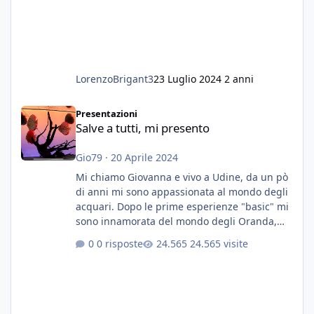
LorenzoBrigant3
23 Luglio 2024
2 anni
Salve a tutti, mi presento
Presentazioni
Salve a tutti, mi presento
Gio79
·
20 Aprile 2024
Mi chiamo Giovanna e vivo a Udine, da un pò
di anni mi sono appassionata al mondo degli
acquari. Dopo le prime esperienze "basic" mi
sono innamorata del mondo degli Oranda,
più precisamente dei Shogun e testa di leone.
0 risposte
24.565 visite
E' stata una bella scuola per quanto riguarda
ogni forma di malattia......attualmente ne
possiedo otto, in salute, di circa 14 cm in un
acquario dedicato unicamente a loro. Da
settembre dell'anno scorso ho deciso di