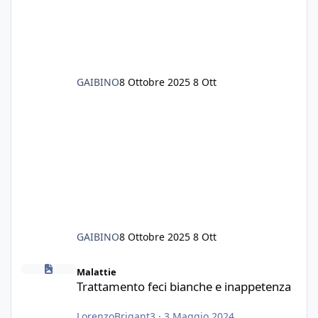
senza rimuovere il fondo. Vorrei quindi toglie
GAIBINO
8 Ottobre 2025
8 Ott
GAIBINO
8 Ottobre 2025
8 Ott
Trattamento feci bianche e inappetenza
Malattie
Trattamento feci bianche e inappetenza
LorenzoBrigant3
·
3 Maggio 2024