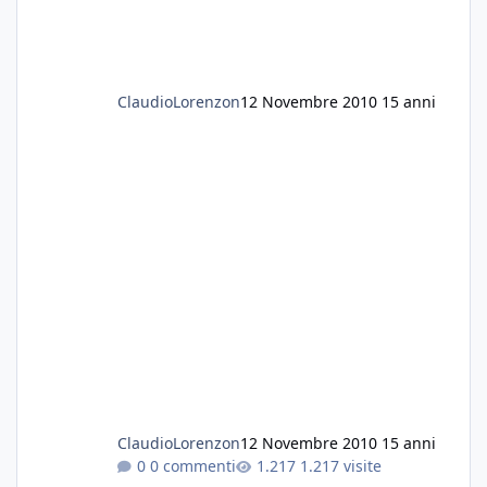
perche oltre ad essere infestanti, le lumache
mi hanno mangiato tutte le vallisneria e le
anubias...
Grazie a tutti
Fabio
ClaudioLorenzon
12 Novembre 2010
15 anni
ClaudioLorenzon
12 Novembre 2010
15 anni
0 commenti
1.217 visite