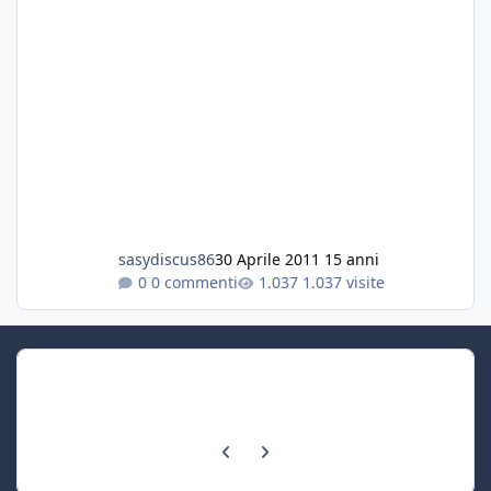
sasydiscus86
30 Aprile 2011
15 anni
0 commenti
1.037 visite
Previous carousel slide
Next carousel slide