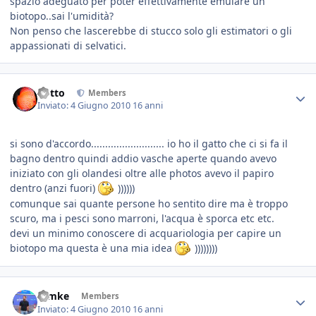
spazio adeguato per poter effettivamente emulare un
biotopo..sai l'umidità?
Non penso che lascerebbe di stucco solo gli estimatori o gli
appassionati di selvatici.
dotto
Members
Inviato:
4 Giugno 2010
16 anni
si sono d'accordo.......................... io ho il gatto che ci si fa il
bagno dentro quindi addio vasche aperte quando avevo
iniziato con gli olandesi oltre alle photos avevo il papiro
dentro (anzi fuori)
))))))
comunque sai quante persone ho sentito dire ma è troppo
scuro, ma i pesci sono marroni, l'acqua è sporca etc etc.
devi un minimo conoscere di acquariologia per capire un
biotopo ma questa è una mia idea
))))))))
ramke
Members
Inviato:
4 Giugno 2010
16 anni