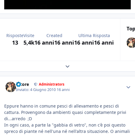
Top
Risposte
Visite
Created
Ultima Risposta
13
5,4k
16 anni
16 anni
16 anni
16 anni
Expand topic overview
tatore
Administrators
Inviato:
4 Giugno 2010
16 anni
Eppure hanno in comune pesci di allevamento e pesci di
cattura. Provengono da ambienti quasi completamente privi
di...arredo ;D
In ogni caso, a parte la "gabbia di vetro", non c'è poi questo
spreco di piante né nell'una né nell'altra situazione. O animali