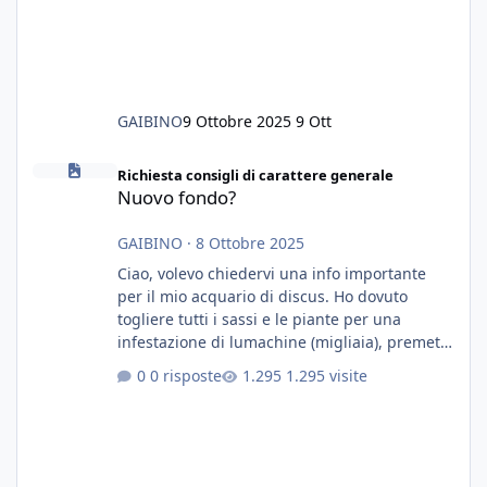
GAIBINO
9 Ottobre 2025
9 Ott
Nuovo fondo?
Richiesta consigli di carattere generale
Nuovo fondo?
GAIBINO
·
8 Ottobre 2025
Ciao, volevo chiedervi una info importante
per il mio acquario di discus. Ho dovuto
togliere tutti i sassi e le piante per una
infestazione di lumachine (migliaia), premetto
che ho 3 discus, 8 coridoras, e una ventina di
0 risposte
1.295 visite
cardinali, e tre pulitori in una vasca con 200
litri di acqua circa. Ho già tolto migliaia di
lumachine e non esagero. Ora vorrei togliere
tutto il fondo che ho, scuro e molto bello, ma
ancora pieno di lumache, che fatico a togliere