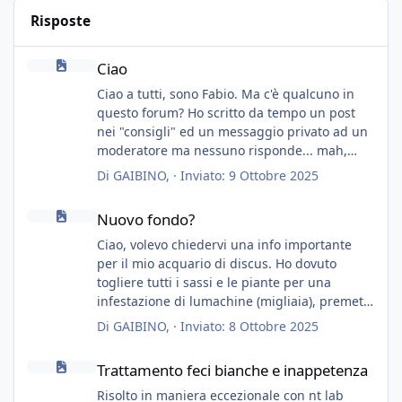
Risposte
Ciao
Ciao
Ciao a tutti, sono Fabio. Ma c'è qualcuno in
questo forum? Ho scritto da tempo un post
nei "consigli" ed un messaggio privato ad un
moderatore ma nessuno risponde... mah,
chissà... speravo in un consiglio...
Di
GAIBINO
, ·
Inviato:
9 Ottobre 2025
Nuovo fondo?
Nuovo fondo?
Ciao, volevo chiedervi una info importante
per il mio acquario di discus. Ho dovuto
togliere tutti i sassi e le piante per una
infestazione di lumachine (migliaia), premetto
che ho 3 discus, 8 coridoras, e una ventina di
Di
GAIBINO
, ·
Inviato:
8 Ottobre 2025
cardinali, e tre pulitori in una vasca con 200
Trattamento feci bianche e inappetenza
litri di acqua circa.
Trattamento feci bianche e inappetenza
Ho già tolto migliaia di lumachine e non
esagero.
Risolto in maniera eccezionale con nt lab