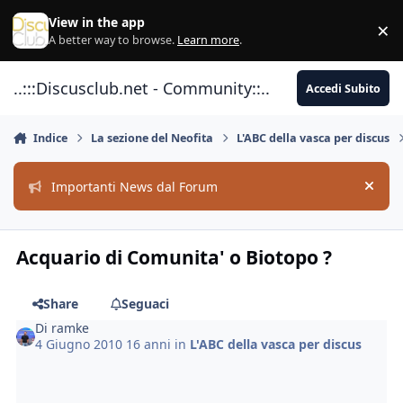
Vai al contenuto
View in the app
×
Di
A better way to browse.
Learn more
.
..:::Discusclub.net - Community::..
Accedi Subito
Indice
La sezione del Neofita
L'ABC della vasca per discus
Importanti News dal Forum
Hide
Acquario di Comunita' o Biotopo ?
Share
Seguaci
Di
ramke
4 Giugno 2010
16 anni
in
L'ABC della vasca per discus