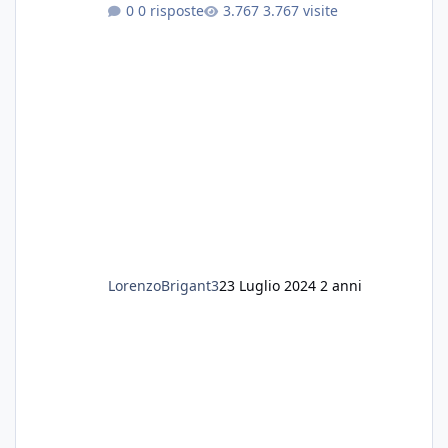
settimanali con ro. Poche piante e fondo. On
0 risposte
3.767 visite
fertilizzato.le foglie delle piante sono
diventate nere. Quali sono i motivi e i rimedi
grazie
LorenzoBrigant3
23 Luglio 2024
2 anni