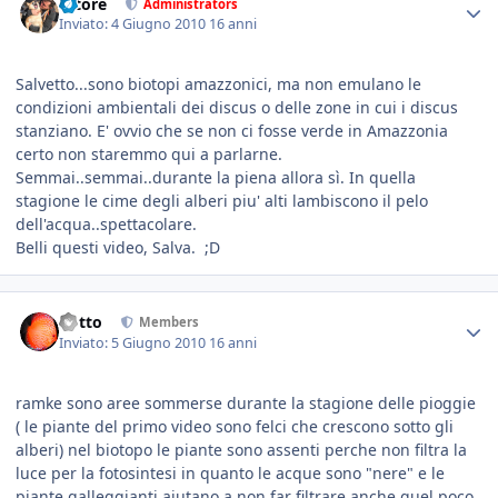
tatore
Administrators
Inviato:
4 Giugno 2010
16 anni
Salvetto...sono biotopi amazzonici, ma non emulano le
condizioni ambientali dei discus o delle zone in cui i discus
stanziano. E' ovvio che se non ci fosse verde in Amazzonia
certo non staremmo qui a parlarne.
Semmai..semmai..durante la piena allora sì. In quella
stagione le cime degli alberi piu' alti lambiscono il pelo
dell'acqua..spettacolare.
Belli questi video, Salva. ;D
dotto
Members
Inviato:
5 Giugno 2010
16 anni
ramke sono aree sommerse durante la stagione delle pioggie
( le piante del primo video sono felci che crescono sotto gli
alberi) nel biotopo le piante sono assenti perche non filtra la
luce per la fotosintesi in quanto le acque sono "nere" e le
piante galleggianti aiutano a non far filtrare anche quel poco