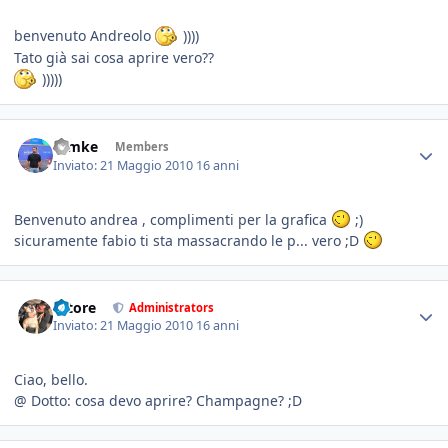
benvenuto Andreolo
))))
Tato già sai cosa aprire vero??
)))))
ramke
Members
Inviato:
21 Maggio 2010
16 anni
Benvenuto andrea , complimenti per la grafica
;)
sicuramente fabio ti sta massacrando le p... vero ;D
tatore
Administrators
Inviato:
21 Maggio 2010
16 anni
Ciao, bello.
@ Dotto: cosa devo aprire? Champagne? ;D