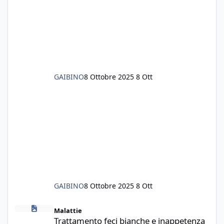
tutto il fondo che ho, scuro e molto bello, ma
ancora pieno di lumache, che fatico a togliere
senza rimuovere il fondo. Vorrei quindi toglie
GAIBINO
8 Ottobre 2025
8 Ott
GAIBINO
8 Ottobre 2025
8 Ott
Trattamento feci bianche e inappetenza
Malattie
Trattamento feci bianche e inappetenza