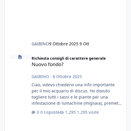
GAIBINO
9 Ottobre 2025
9 Ott
Nuovo fondo?
Richiesta consigli di carattere generale
Nuovo fondo?
GAIBINO
·
8 Ottobre 2025
Ciao, volevo chiedervi una info importante
per il mio acquario di discus. Ho dovuto
togliere tutti i sassi e le piante per una
infestazione di lumachine (migliaia), premetto
che ho 3 discus, 8 coridoras, e una ventina di
0 risposte
1.295 visite
cardinali, e tre pulitori in una vasca con 200
litri di acqua circa. Ho già tolto migliaia di
lumachine e non esagero. Ora vorrei togliere