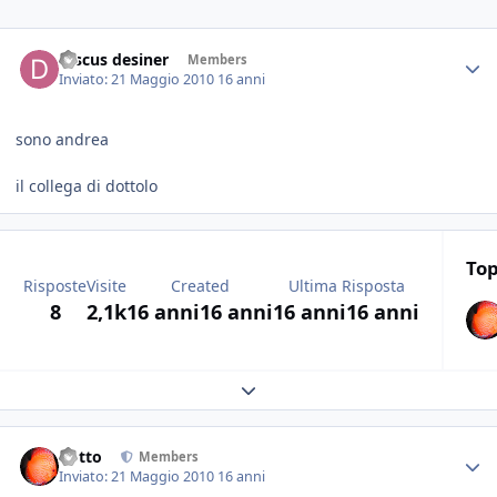
Discus desiner
Members
Inviato:
21 Maggio 2010
16 anni
sono andrea
il collega di dottolo
Top
Risposte
Visite
Created
Ultima Risposta
8
2,1k
16 anni
16 anni
16 anni
16 anni
Expand topic overview
dotto
Members
Inviato:
21 Maggio 2010
16 anni