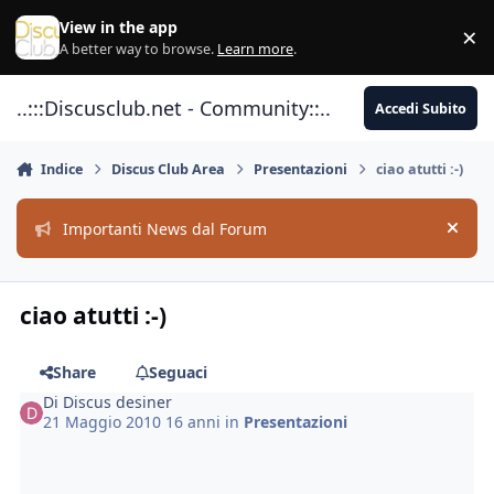
Vai al contenuto
View in the app
×
Di
A better way to browse.
Learn more
.
..:::Discusclub.net - Community::..
Accedi Subito
Indice
Discus Club Area
Presentazioni
ciao atutti :-)
Importanti News dal Forum
Hide
ciao atutti :-)
Share
Seguaci
Di
Discus desiner
21 Maggio 2010
16 anni
in
Presentazioni