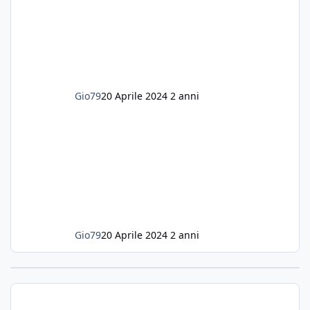
acquario dedicato unicamente a loro. Da
settembre dell'anno scorso ho deciso di
lanciarmi in una seconda sfida, Discus. Attua
Gio79
20 Aprile 2024
2 anni
Gio79
20 Aprile 2024
2 anni