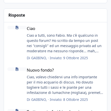
Risposte
Ciao
Ciao
Ciao a tutti, sono Fabio. Ma c'è qualcuno in
questo forum? Ho scritto da tempo un post
nei "consigli" ed un messaggio privato ad un
moderatore ma nessuno risponde... mah,
chissà... speravo in un consiglio...
Di
GAIBINO
, ·
Inviato:
9 Ottobre 2025
Nuovo fondo?
Nuovo fondo?
Ciao, volevo chiedervi una info importante
per il mio acquario di discus. Ho dovuto
togliere tutti i sassi e le piante per una
infestazione di lumachine (migliaia), premetto
che ho 3 discus, 8 coridoras, e una ventina di
Di
GAIBINO
, ·
Inviato:
8 Ottobre 2025
cardinali, e tre pulitori in una vasca con 200
Trattamento feci bianche e inappetenza
litri di acqua circa.