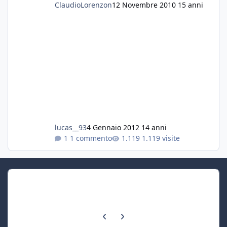
ClaudioLorenzon
12 Novembre 2010
15 anni
lucas__93
4 Gennaio 2012
14 anni
1 commento
1.119 visite
Previous carousel slide
Next carousel slide