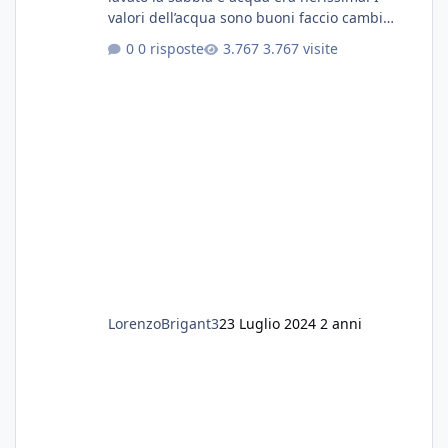
valori dell’acqua sono buoni faccio cambi
settimanali con ro. Poche piante e fondo. On
0 risposte
3.767 visite
fertilizzato.le foglie delle piante sono
diventate nere. Quali sono i motivi e i rimedi
grazie
LorenzoBrigant3
23 Luglio 2024
2 anni