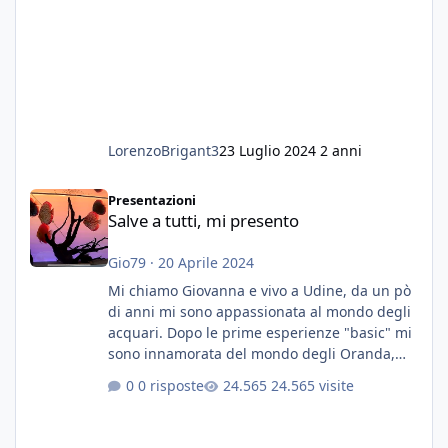
LorenzoBrigant3
23 Luglio 2024
2 anni
Salve a tutti, mi presento
Presentazioni
Salve a tutti, mi presento
Gio79
·
20 Aprile 2024
Mi chiamo Giovanna e vivo a Udine, da un pò
di anni mi sono appassionata al mondo degli
acquari. Dopo le prime esperienze "basic" mi
sono innamorata del mondo degli Oranda,
più precisamente dei Shogun e testa di leone.
0 risposte
24.565 visite
E' stata una bella scuola per quanto riguarda
ogni forma di malattia......attualmente ne
possiedo otto, in salute, di circa 14 cm in un