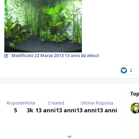
Modificato
22 Marzo 2013
13 anni
da alesct
2
Top
Risposte
Visite
Created
Ultima Risposta
5
3k
13 anni
13 anni
13 anni
13 anni
Expand topic overview