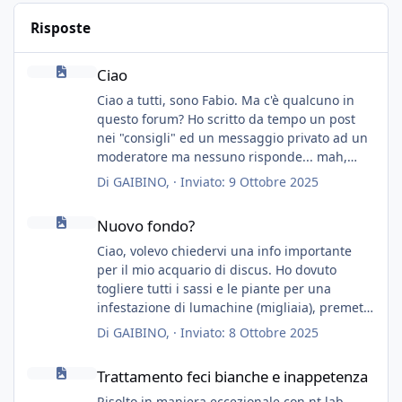
Risposte
Ciao
Ciao
Ciao a tutti, sono Fabio. Ma c'è qualcuno in
questo forum? Ho scritto da tempo un post
nei "consigli" ed un messaggio privato ad un
moderatore ma nessuno risponde... mah,
chissà... speravo in un consiglio...
Di
GAIBINO
, ·
Inviato:
9 Ottobre 2025
Nuovo fondo?
Nuovo fondo?
Ciao, volevo chiedervi una info importante
per il mio acquario di discus. Ho dovuto
togliere tutti i sassi e le piante per una
infestazione di lumachine (migliaia), premetto
che ho 3 discus, 8 coridoras, e una ventina di
Di
GAIBINO
, ·
Inviato:
8 Ottobre 2025
cardinali, e tre pulitori in una vasca con 200
Trattamento feci bianche e inappetenza
litri di acqua circa.
Trattamento feci bianche e inappetenza
Ho già tolto migliaia di lumachine e non
esagero.
Risolto in maniera eccezionale con nt lab