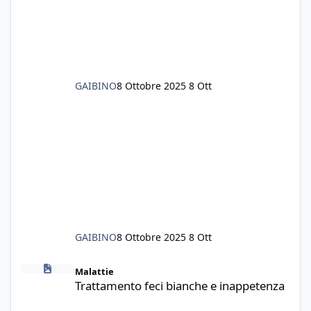
senza rimuovere il fondo. Vorrei quindi toglie
GAIBINO
8 Ottobre 2025
8 Ott
GAIBINO
8 Ottobre 2025
8 Ott
Trattamento feci bianche e inappetenza
Malattie
Trattamento feci bianche e inappetenza