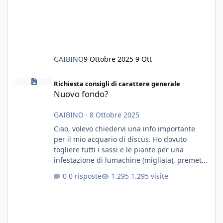
GAIBINO
9 Ottobre 2025
9 Ott
Nuovo fondo?
Richiesta consigli di carattere generale
Nuovo fondo?
GAIBINO
·
8 Ottobre 2025
Ciao, volevo chiedervi una info importante
per il mio acquario di discus. Ho dovuto
togliere tutti i sassi e le piante per una
infestazione di lumachine (migliaia), premetto
che ho 3 discus, 8 coridoras, e una ventina di
0 risposte
1.295 visite
cardinali, e tre pulitori in una vasca con 200
litri di acqua circa. Ho già tolto migliaia di
lumachine e non esagero. Ora vorrei togliere
tutto il fondo che ho, scuro e molto bello, ma
ancora pieno di lumache, che fatico a togliere