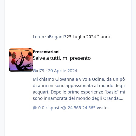
LorenzoBrigant3
23 Luglio 2024
2 anni
Salve a tutti, mi presento
Presentazioni
Salve a tutti, mi presento
Gio79
·
20 Aprile 2024
Mi chiamo Giovanna e vivo a Udine, da un pò
di anni mi sono appassionata al mondo degli
acquari. Dopo le prime esperienze "basic" mi
sono innamorata del mondo degli Oranda,
più precisamente dei Shogun e testa di leone.
0 risposte
24.565 visite
E' stata una bella scuola per quanto riguarda
ogni forma di malattia......attualmente ne
possiedo otto, in salute, di circa 14 cm in un
acquario dedicato unicamente a loro. Da