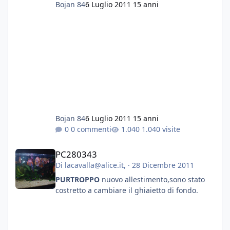
Bojan 84
6 Luglio 2011
15 anni
perche oltre ad essere infestanti, le lumache
mi hanno mangiato tutte le vallisneria e le
anubias...
Grazie a tutti
Fabio
Bojan 84
6 Luglio 2011
15 anni
0 commenti
1.040 visite
PC280343
PC280343
Di
lacavalla@alice.it
, ·
28 Dicembre 2011
PURTROPPO
nuovo allestimento,sono stato
costretto a cambiare il ghiaietto di fondo.