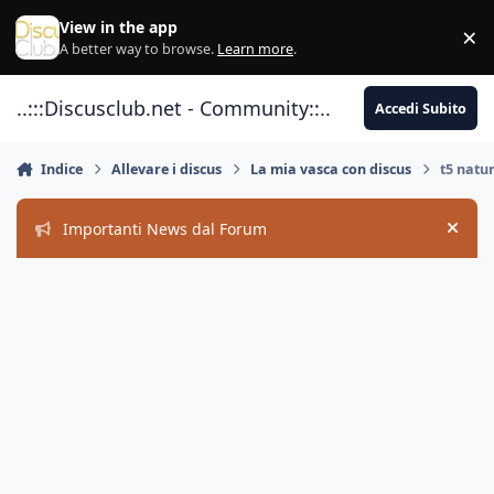
Vai al contenuto
View in the app
×
Di
A better way to browse.
Learn more
.
..:::Discusclub.net - Community::..
Accedi Subito
Indice
Allevare i discus
La mia vasca con discus
t5 natur
Importanti News dal Forum
Hide