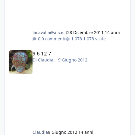
lacavalla@alice.it
28 Dicembre 2011
14 anni
0 commenti
1.078 visite
9 6 12 7
9 6 12 7
Di
Claudia
, ·
9 Giugno 2012
Claudia
9 Giugno 2012
14 anni