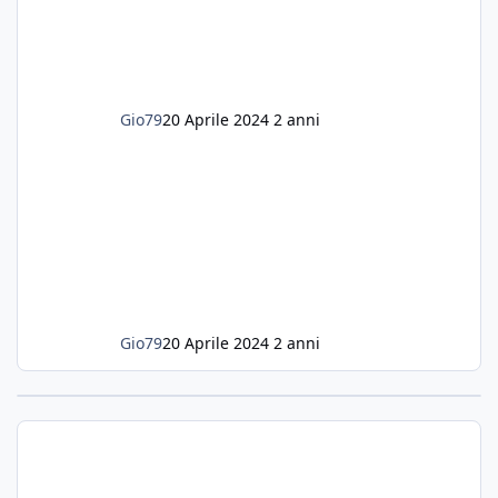
settembre dell'anno scorso ho deciso di
lanciarmi in una seconda sfida, Discus. Attua
Gio79
20 Aprile 2024
2 anni
Gio79
20 Aprile 2024
2 anni