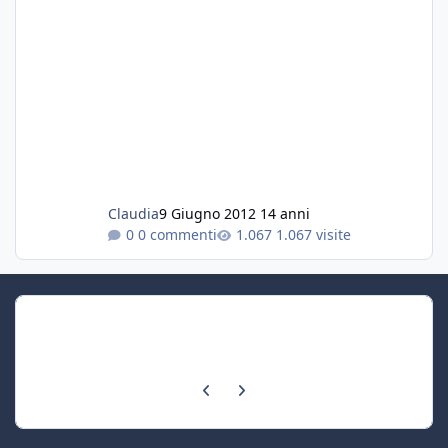
Claudia
9 Giugno 2012
14 anni
0 commenti
1.067 visite
Previous carousel slide
Next carousel slide