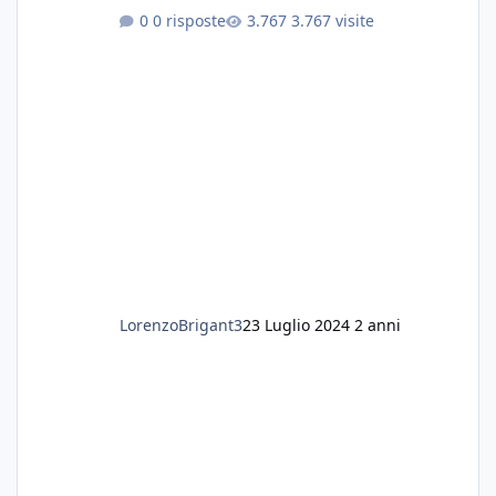
settimanali con ro. Poche piante e fondo. On
0 risposte
3.767 visite
fertilizzato.le foglie delle piante sono
diventate nere. Quali sono i motivi e i rimedi
grazie
LorenzoBrigant3
23 Luglio 2024
2 anni