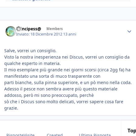
Principess@
Members
Inviato:
18 Dicembre 2012
13 anni
Salve, vorrei un consiglio.
Visto la nostra inesperienza nei Discus, vorrei un consiglio da
qualche esperto in materia.
Il mio esemplare più grande nei giorni scorsi (circa 2gg fa) ha
manifestato una sorta di muco trasparente con
parti bianche, sulla pinna superiore, e un pò meno nella coda.
Adesso il pesce non sembra avere più questo materiale
addosso, però mi sono preoccupato, perchè
sò che i Discus sono molto delicati, vorrei sapere cosa fare
grazie.
Top
Risposte
Visite
Created
Ultima Risposta