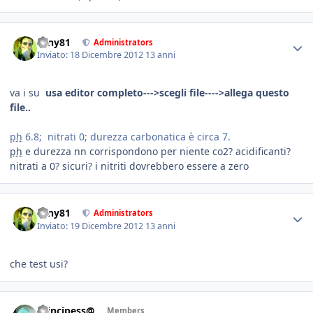
tony81
Administrators
Inviato:
18 Dicembre 2012
13 anni
va i su
usa
editor completo--->scegli file---->allega questo
file..
ph
6.8; nitrati 0; durezza carbonatica è circa 7.
ph
e durezza nn corrispondono per niente co2? acidificanti?
nitrati a 0? sicuri? i nitriti dovrebbero essere a zero
tony81
Administrators
Inviato:
19 Dicembre 2012
13 anni
che test usi?
Principess@
Members