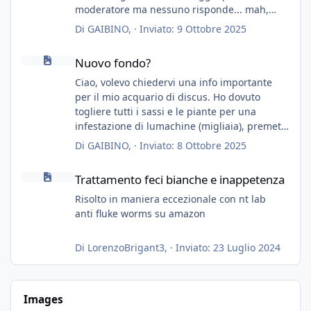
moderatore ma nessuno risponde... mah,
chissà... speravo in un consiglio...
Di
GAIBINO
, ·
Inviato:
9 Ottobre 2025
Nuovo fondo?
Nuovo fondo?
Ciao, volevo chiedervi una info importante
per il mio acquario di discus. Ho dovuto
togliere tutti i sassi e le piante per una
infestazione di lumachine (migliaia), premetto
che ho 3 discus, 8 coridoras, e una ventina di
Di
GAIBINO
, ·
Inviato:
8 Ottobre 2025
cardinali, e tre pulitori in una vasca con 200
Trattamento feci bianche e inappetenza
litri di acqua circa.
Trattamento feci bianche e inappetenza
Ho già tolto migliaia di lumachine e non
esagero.
Risolto in maniera eccezionale con nt lab
Ora vorrei togliere tutto il fondo che ho, scuro
anti fluke worms su amazon
e molto bello, ma ancora pieno di lumache,
che fatico a togliere senza rimuovere il fondo.
Di
LorenzoBrigant3
, ·
Inviato:
23 Luglio 2024
Vorrei quindi togliere tutto (il fondo dopo
oltre un anno è anche sporco quindi non
vedo l'ora di toglierlo anche per quello), e poi
Images
inserirò della sabbia bianca (accetto consigli