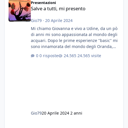
Presentazioni
Salve a tutti, mi presento
Gio79
·
20 Aprile 2024
Mi chiamo Giovanna e vivo a Udine, da un pò
di anni mi sono appassionata al mondo degli
acquari. Dopo le prime esperienze "basic" mi
sono innamorata del mondo degli Oranda,
più precisamente dei Shogun e testa di leone.
0 risposte
24.565 visite
E' stata una bella scuola per quanto riguarda
ogni forma di malattia......attualmente ne
possiedo otto, in salute, di circa 14 cm in un
acquario dedicato unicamente a loro. Da
settembre dell'anno scorso ho deciso di
lanciarmi in una seconda sfida, Discus. Attua
Gio79
20 Aprile 2024
2 anni