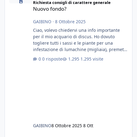
Richiesta consigli di carattere generale
Nuovo fondo?
GAIBINO
·
8 Ottobre 2025
Ciao, volevo chiedervi una info importante
per il mio acquario di discus. Ho dovuto
togliere tutti i sassi e le piante per una
infestazione di lumachine (migliaia), premetto
che ho 3 discus, 8 coridoras, e una ventina di
0 risposte
1.295 visite
cardinali, e tre pulitori in una vasca con 200
litri di acqua circa. Ho già tolto migliaia di
lumachine e non esagero. Ora vorrei togliere
tutto il fondo che ho, scuro e molto bello, ma
ancora pieno di lumache, che fatico a togliere
senza rimuovere il fondo. Vorrei quindi toglie
GAIBINO
8 Ottobre 2025
8 Ott