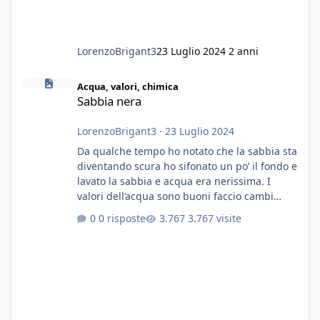
LorenzoBrigant3
23 Luglio 2024
2 anni
Sabbia nera
Acqua, valori, chimica
Sabbia nera
LorenzoBrigant3
·
23 Luglio 2024
Da qualche tempo ho notato che la sabbia sta
diventando scura ho sifonato un po’ il fondo e
lavato la sabbia e acqua era nerissima. I
valori dell’acqua sono buoni faccio cambi
settimanali con ro. Poche piante e fondo. On
0 risposte
3.767 visite
fertilizzato.le foglie delle piante sono
diventate nere. Quali sono i motivi e i rimedi
grazie