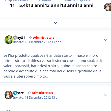
11
5,4k
13 anni
13 anni
13 anni
13 anni
Expand topic overview
tony81
Administrators
Inviato:
18 Dicembre 2012
13 anni
se l'ha prodotto qualcosa è andato storto il muco e il loro
primo 'strato' di difesa verso l'esterno che sia uno sbalzo di
valori, parassiti, batteriosi o altro, quindi bisogna capire
perchè è accaduto qualche foto dei discus e gestione della
vasca aiuterebbero molto..
tatore
Administrators
Inviato:
18 Dicembre 2012
13 anni
Ciao.