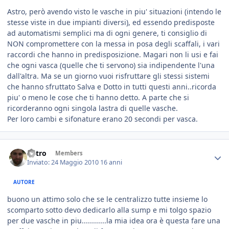
Astro, però avendo visto le vasche in piu' situazioni (intendo le
stesse viste in due impianti diversi), ed essendo predisposte
ad automatismi semplici ma di ogni genere, ti consiglio di
NON compromettere con la messa in posa degli scaffali, i vari
raccordi che hanno in predisposizione. Magari non li usi e fai
che ogni vasca (quelle che ti servono) sia indipendente l'una
dall'altra. Ma se un giorno vuoi risfruttare gli stessi sistemi
che hanno sfruttato Salva e Dotto in tutti questi anni..ricorda
piu' o meno le cose che ti hanno detto. A parte che si
ricorderanno ogni singola lastra di quelle vasche.
Per loro cambi e sifonature erano 20 secondi per vasca.
Astro
Members
Inviato:
24 Maggio 2010
16 anni
AUTORE
buono un attimo solo che se le centralizzo tutte insieme lo
scomparto sotto devo dedicarlo alla sump e mi tolgo spazio
per due vasche in piu............la mia idea ora è questa fare una