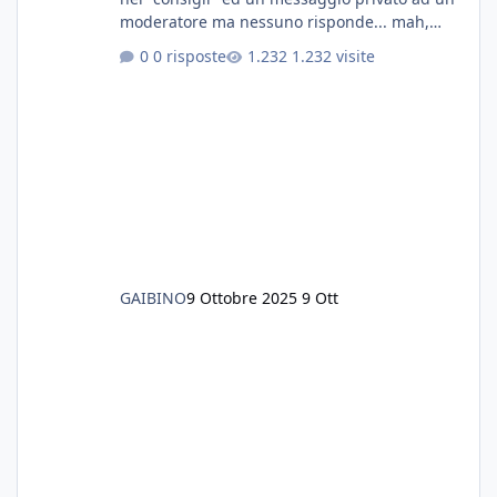
moderatore ma nessuno risponde... mah,
chissà... speravo in un consiglio...
0 risposte
1.232 visite
GAIBINO
9 Ottobre 2025
9 Ott