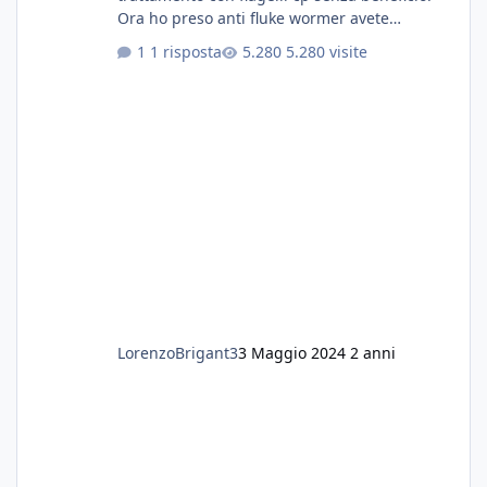
Ora ho preso anti fluke wormer avete
esperienza nel trattamento con questa
1 risposta
5.280 visite
sostanza
LorenzoBrigant3
3 Maggio 2024
2 anni