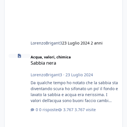
LorenzoBrigant3
23 Luglio 2024
2 anni
Sabbia nera
Acqua, valori, chimica
Sabbia nera
LorenzoBrigant3
·
23 Luglio 2024
Da qualche tempo ho notato che la sabbia sta
diventando scura ho sifonato un po’ il fondo e
lavato la sabbia e acqua era nerissima. I
valori dell’acqua sono buoni faccio cambi
settimanali con ro. Poche piante e fondo. On
0 risposte
3.767 visite
fertilizzato.le foglie delle piante sono
diventate nere. Quali sono i motivi e i rimedi
grazie