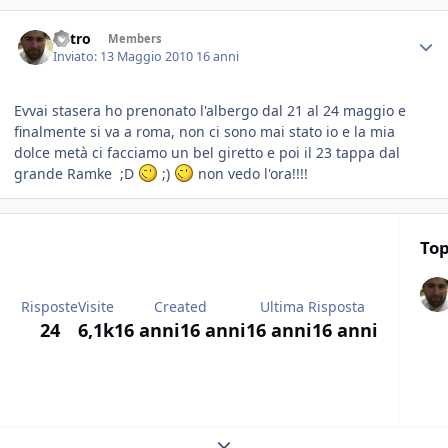
Astro
Members
Inviato:
13 Maggio 2010
16 anni
Evvai stasera ho prenonato l'albergo dal 21 al 24 maggio e
finalmente si va a roma, non ci sono mai stato io e la mia
dolce metà ci facciamo un bel giretto e poi il 23 tappa dal
grande Ramke ;D
;)
non vedo l'ora!!!!
Top
Risposte
Visite
Created
Ultima Risposta
24
6,1k
16 anni
16 anni
16 anni
16 anni
Expand topic overview