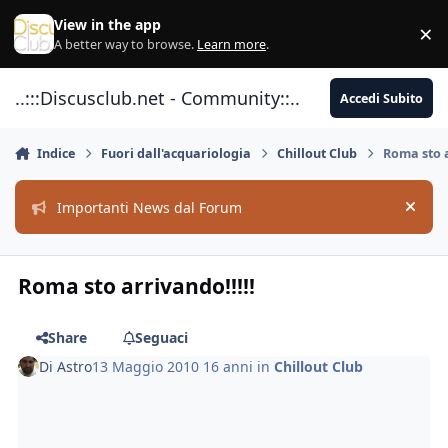
Vai al contenuto
View in the app
×
Di
A better way to browse.
Learn more
.
..:::Discusclub.net - Community::..
Accedi Subito
Indice
Fuori dall'acquariologia
Chillout Club
Roma sto a
Importanti News dal Forum
Hide
Roma sto arrivando!!!!!
Share
Seguaci
Di
Astro
13 Maggio 2010
16 anni
in
Chillout Club