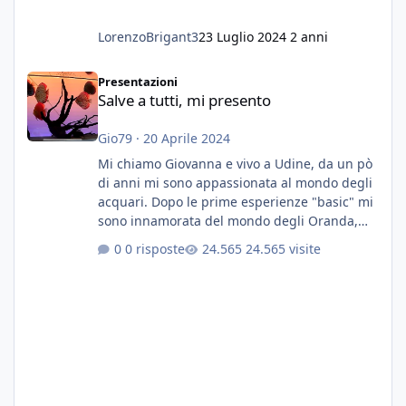
LorenzoBrigant3
23 Luglio 2024
2 anni
Salve a tutti, mi presento
Presentazioni
Salve a tutti, mi presento
Gio79
·
20 Aprile 2024
Mi chiamo Giovanna e vivo a Udine, da un pò
di anni mi sono appassionata al mondo degli
acquari. Dopo le prime esperienze "basic" mi
sono innamorata del mondo degli Oranda,
più precisamente dei Shogun e testa di leone.
0 risposte
24.565 visite
E' stata una bella scuola per quanto riguarda
ogni forma di malattia......attualmente ne
possiedo otto, in salute, di circa 14 cm in un
acquario dedicato unicamente a loro. Da
settembre dell'anno scorso ho deciso di
lanciarmi in una seconda sfida, Discus. Attua