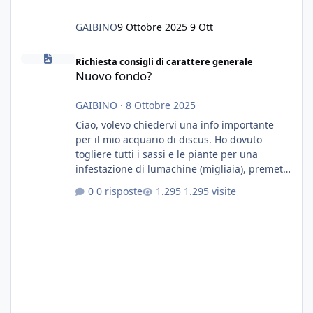
GAIBINO
9 Ottobre 2025
9 Ott
Nuovo fondo?
Richiesta consigli di carattere generale
Nuovo fondo?
GAIBINO
·
8 Ottobre 2025
Ciao, volevo chiedervi una info importante
per il mio acquario di discus. Ho dovuto
togliere tutti i sassi e le piante per una
infestazione di lumachine (migliaia), premetto
che ho 3 discus, 8 coridoras, e una ventina di
0 risposte
1.295 visite
cardinali, e tre pulitori in una vasca con 200
litri di acqua circa. Ho già tolto migliaia di
lumachine e non esagero. Ora vorrei togliere
tutto il fondo che ho, scuro e molto bello, ma
ancora pieno di lumache, che fatico a togliere
senza rimuovere il fondo. Vorrei quindi toglie