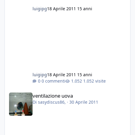
rigogliose e pesci in salute. Ho tolto tutto
luigipg
18 Aprile 2011
15 anni
perche oltre ad essere infestanti, le lumache
mi hanno mangiato tutte le vallisneria e le
anubias...
Grazie a tutti
Fabio
luigipg
18 Aprile 2011
15 anni
0 commenti
1.052 visite
ventilazione uova
ventilazione uova
Di
sasydiscus86
, ·
30 Aprile 2011