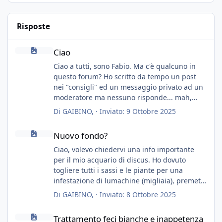
Risposte
Ciao
Ciao
Ciao a tutti, sono Fabio. Ma c'è qualcuno in
questo forum? Ho scritto da tempo un post
nei "consigli" ed un messaggio privato ad un
moderatore ma nessuno risponde... mah,
chissà... speravo in un consiglio...
Di
GAIBINO
, ·
Inviato:
9 Ottobre 2025
Nuovo fondo?
Nuovo fondo?
Ciao, volevo chiedervi una info importante
per il mio acquario di discus. Ho dovuto
togliere tutti i sassi e le piante per una
infestazione di lumachine (migliaia), premetto
che ho 3 discus, 8 coridoras, e una ventina di
Di
GAIBINO
, ·
Inviato:
8 Ottobre 2025
cardinali, e tre pulitori in una vasca con 200
Trattamento feci bianche e inappetenza
litri di acqua circa.
Trattamento feci bianche e inappetenza