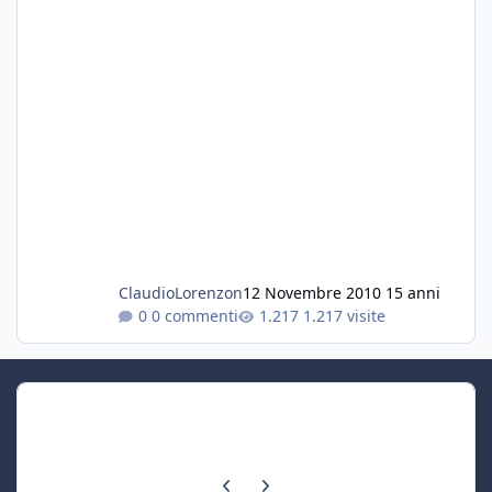
ClaudioLorenzon
12 Novembre 2010
15 anni
0 commenti
1.217 visite
Previous carousel slide
Next carousel slide