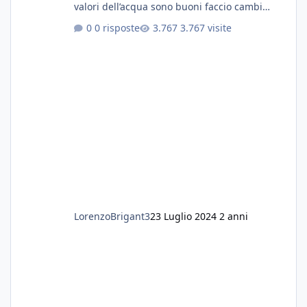
valori dell’acqua sono buoni faccio cambi
settimanali con ro. Poche piante e fondo. On
0 risposte
3.767 visite
fertilizzato.le foglie delle piante sono
diventate nere. Quali sono i motivi e i rimedi
grazie
LorenzoBrigant3
23 Luglio 2024
2 anni