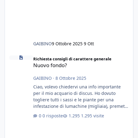
GAIBINO
9 Ottobre 2025
9 Ott
Nuovo fondo?
Richiesta consigli di carattere generale
Nuovo fondo?
GAIBINO
·
8 Ottobre 2025
Ciao, volevo chiedervi una info importante
per il mio acquario di discus. Ho dovuto
togliere tutti i sassi e le piante per una
infestazione di lumachine (migliaia), premetto
che ho 3 discus, 8 coridoras, e una ventina di
0 risposte
1.295 visite
cardinali, e tre pulitori in una vasca con 200
litri di acqua circa. Ho già tolto migliaia di
lumachine e non esagero. Ora vorrei togliere