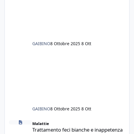
tutto il fondo che ho, scuro e molto bello, ma
ancora pieno di lumache, che fatico a togliere
senza rimuovere il fondo. Vorrei quindi toglie
GAIBINO
8 Ottobre 2025
8 Ott
GAIBINO
8 Ottobre 2025
8 Ott
Trattamento feci bianche e inappetenza
Malattie
Trattamento feci bianche e inappetenza