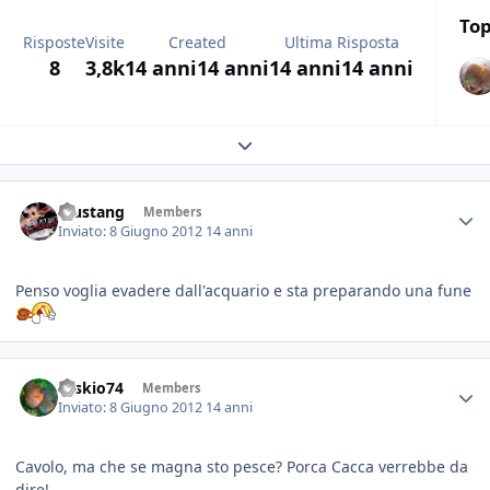
Top
Risposte
Visite
Created
Ultima Risposta
8
3,8k
14 anni
14 anni
14 anni
14 anni
Expand topic overview
Mustang
Members
Inviato:
8 Giugno 2012
14 anni
Penso voglia evadere dall'acquario e sta preparando una fune
Teskio74
Members
Inviato:
8 Giugno 2012
14 anni
Cavolo, ma che se magna sto pesce? Porca Cacca verrebbe da
dire!