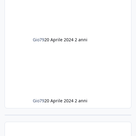
acquario dedicato unicamente a loro. Da
settembre dell'anno scorso ho deciso di
lanciarmi in una seconda sfida, Discus. Attua
Gio79
20 Aprile 2024
2 anni
Gio79
20 Aprile 2024
2 anni