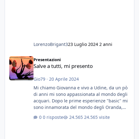
LorenzoBrigant3
23 Luglio 2024
2 anni
Salve a tutti, mi presento
Presentazioni
Salve a tutti, mi presento
Gio79
·
20 Aprile 2024
Mi chiamo Giovanna e vivo a Udine, da un pò
di anni mi sono appassionata al mondo degli
acquari. Dopo le prime esperienze "basic" mi
sono innamorata del mondo degli Oranda,
più precisamente dei Shogun e testa di leone.
0 risposte
24.565 visite
E' stata una bella scuola per quanto riguarda
ogni forma di malattia......attualmente ne
possiedo otto, in salute, di circa 14 cm in un