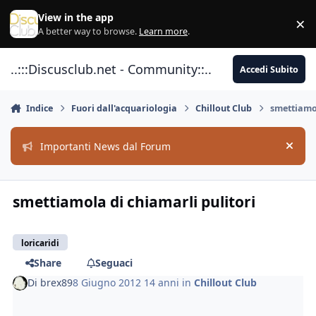
Vai al contenuto
View in the app
×
Di
A better way to browse.
Learn more
.
..:::Discusclub.net - Community::..
Accedi Subito
Indice
Fuori dall'acquariologia
Chillout Club
smettiamol
Importanti News dal Forum
Hide
smettiamola di chiamarli pulitori
loricaridi
Share
Seguaci
Di
brex89
8 Giugno 2012
14 anni
in
Chillout Club