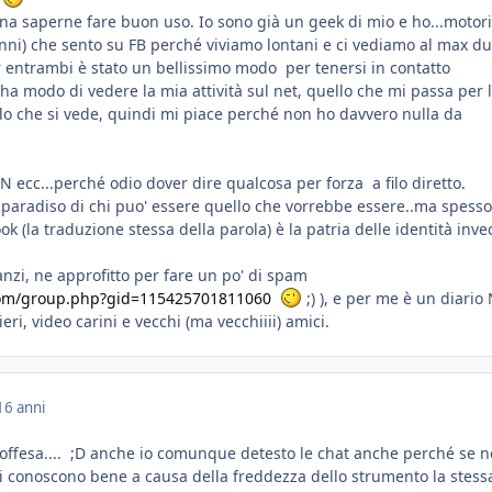
na saperne fare buon uso. Io sono già un geek di mio e ho...motor
ni) che sento su FB perché viviamo lontani e ci vediamo al max d
r entrambi è stato un bellissimo modo per tenersi in contatto
ha modo di vedere la mia attività sul net, quello che mi passa per 
llo che si vede, quindi mi piace perché non ho davvero nulla da
SN ecc...perché odio dover dire qualcosa per forza a filo diretto.
il paradiso di chi puo' essere quello che vorrebbe essere..ma spess
ok (la traduzione stessa della parola) è la patria delle identità inve
anzi, ne approfitto per fare un po' di spam
com/group.php?gid=115425701811060
;) ), e per me è un diari
ieri, video carini e vecchi (ma vecchiiii) amici.
16 anni
 offesa.... ;D anche io comunque detesto le chat anche perché se 
ti conoscono bene a causa della freddezza dello strumento la stess