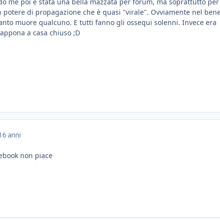
do me poi è stata una bella mazzata per forum, ma soprattutto per 
n potere di propagazione che è quasi "virale". Ovviamente nel ben
anto muore qualcuno. E tutti fanno gli ossequi solenni. Invece era
appona a casa chiuso ;D
16 anni
ebook non piace