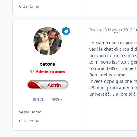
Citta'
Roma
Inviato:
3 Maggio 2010
1
..diciamo che i casini 
vedi le chat di circuit
provarci (però io sono
Io mi sono iscritto a ge
tatore
routine dell'iscrizione
Administrators
Boh...delusissimo...
Invece dopo qualche me
43 anni..praticamente n
università. E allora si è
9,7k
267
messaggi
Reputazione
Sesso:
Uomo
Citta'
Roma