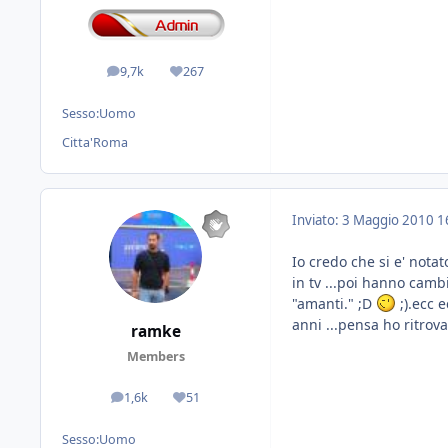
9,7k
267
messaggi
Reputazione
Sesso:
Uomo
Citta'
Roma
Inviato:
3 Maggio 2010
1
Io credo che si e' notat
in tv ...poi hanno cambi
"amanti." ;D
;).ecc 
anni ...pensa ho ritrova
ramke
Members
1,6k
51
messaggi
Reputazione
Sesso:
Uomo