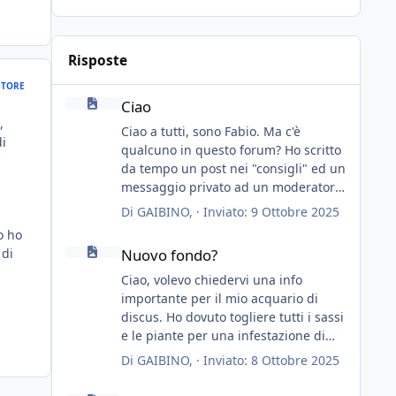
Risposte
TORE
Ciao
Ciao
,
Ciao a tutti, sono Fabio. Ma c'è
di
qualcuno in questo forum? Ho scritto
da tempo un post nei "consigli" ed un
messaggio privato ad un moderatore
ma nessuno risponde... mah, chissà...
Di
GAIBINO
, ·
Inviato:
9 Ottobre 2025
speravo in un consiglio...
o ho
Nuovo fondo?
 di
Nuovo fondo?
Ciao, volevo chiedervi una info
importante per il mio acquario di
discus. Ho dovuto togliere tutti i sassi
e le piante per una infestazione di
lumachine (migliaia), premetto che ho
Di
GAIBINO
, ·
Inviato:
8 Ottobre 2025
3 discus, 8 coridoras, e una ventina di
Trattamento feci bianche e inappetenza
cardinali, e tre pulitori in una vasca