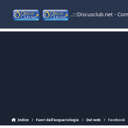
Vai al contenuto
..:::Discusclub.net - Co
Indice
Fuori dall'acquariologia
Dal web
Facebook