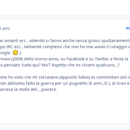
6 anni
AU
con amanti ecc.. volendo si fanno anche senza grossi sputtanamenti
i tipo IRC ecc.. talmente complessi che non ho mai avuto il coraggio 
 single
).
nnaio (2009) dello scorso anno, su Facebook e su Twitter, e finita la
 ho pensato: tutto qui? Mo'? Aspetto che mi chiami qualcuno...?
se ho visto che mi cercavano (appunto Salvo) ex commilitoni (ed i
on abbiamo fatto la guerra per un pugnetto di anni ;D ), di liceo e
 accesa la molla del....piacere.