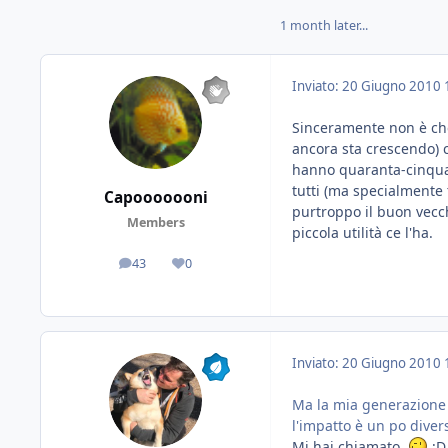
1 month later...
Inviato:
20 Giugno 2010
Sinceramente non è che
ancora sta crescendo) c
hanno quaranta-cinquan
tutti (ma specialmente t
Capooooooni
purtroppo il buon vecch
Members
piccola utilità ce l'ha.
43
0
messaggi
Reputazione
Inviato:
20 Giugno 2010
Ma la mia generazione 
l'impatto è un po diver
Mi hai chiamato
;