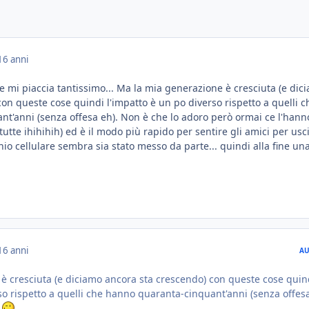
16 anni
 mi piaccia tantissimo... Ma la mia generazione è cresciuta (e dic
on queste cose quindi l'impatto è un po diverso rispetto a quelli c
t'anni (senza offesa eh). Non è che lo adoro però ormai ce l'hann
utte ihihihih) ed è il modo più rapido per sentire gli amici per usci
io cellulare sembra sia stato messo da parte... quindi alla fine un
16 anni
AU
è cresciuta (e diciamo ancora sta crescendo) con queste cose quin
so rispetto a quelli che hanno quaranta-cinquant'anni (senza offes
D