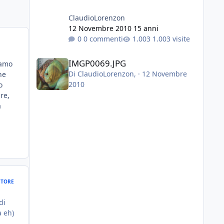
ClaudioLorenzon
12 Novembre 2010
15 anni
0 commenti
1.003 visite
IMGP0069.JPG
IMGP0069.JPG
iamo
Di
ClaudioLorenzon
, ·
12 Novembre
he
2010
o
re,
a
TORE
di
a eh)