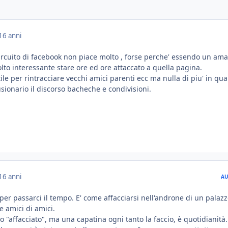
16 anni
ircuito di facebook non piace molto , forse perche' essendo un am
lto interessante stare ore ed ore attaccato a quella pagina.
le per rintracciare vecchi amici parenti ecc ma nulla di piu' in qu
ionario il discorso bacheche e condivisioni.
16 anni
AU
er passarci il tempo. E' come affacciarsi nell'androne di un palaz
e amici di amici.
o "affacciato", ma una capatina ogni tanto la faccio, è quotidianità.