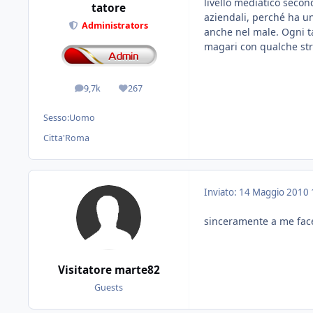
livello mediatico secon
tatore
aziendali, perché ha u
Administrators
anche nel male. Ogni t
magari con qualche str
9,7k
267
messaggi
Reputazione
Sesso:
Uomo
Citta'
Roma
Inviato:
14 Maggio 2010
sinceramente a me fac
Visitatore marte82
Guests