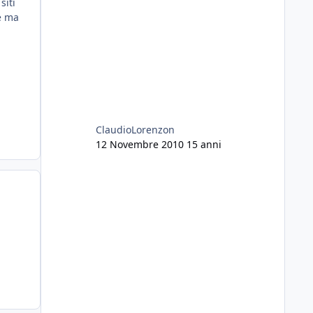
siti
colori vivi e reattivi. Mangiano e
e ma
stanno benissimo.
Cosa mi consigliate è una cosa
fattibile?
Scusatemi, volevo aggiungere che
prima delle lumache l'acquario era
perfetto, piante rigogliose e pesci in
salute. Ho tolto tutto perche oltre ad
essere infestanti, le lumache mi
ClaudioLorenzon
hanno mangiato tutte le vallisneria e
12 Novembre 2010
15 anni
le anubias...
Grazie a tutti
Fabio