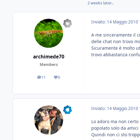
2 weeks later...
Inviato:
14 Maggio 2010
A me sinceramente il c
delle chat non trovo mo
Sicuramente è molto uti
trovo abbastanza confus
archimede70
Members
11
0
messaggi
Reputazione
Inviato:
14 Maggio 2010
Lo adoro ma non certo p
popolato solo da amici 
Quindi non ci sto tropp