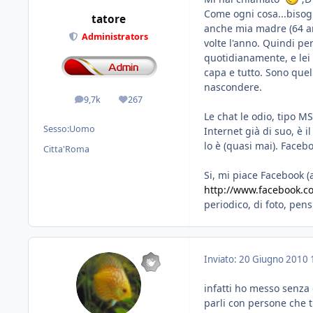
Come ogni cosa...bisog
tatore
anche mia madre (64 an
Administrators
volte l'anno. Quindi pe
quotidianamente, e lei 
capa e tutto. Sono que
nascondere.
9,7k
267
messaggi
Reputazione
Le chat le odio, tipo M
Sesso:
Uomo
Internet già di suo, è 
lo è (quasi mai). Facebo
Citta'
Roma
Si, mi piace Facebook (
http://www.facebook.
periodico, di foto, pens
Inviato:
20 Giugno 2010
infatti ho messo senza
parli con persone che 