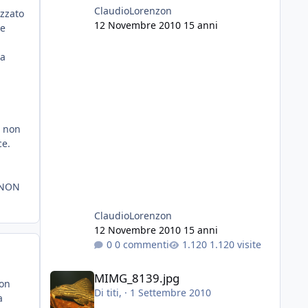
ClaudioLorenzon
izzato
12 Novembre 2010
15 anni
ue
la
o non
ce.
o NON
ClaudioLorenzon
12 Novembre 2010
15 anni
0 commenti
1.120 visite
MIMG_8139.jpg
MIMG_8139.jpg
non
Di
titi
, ·
1 Settembre 2010
a