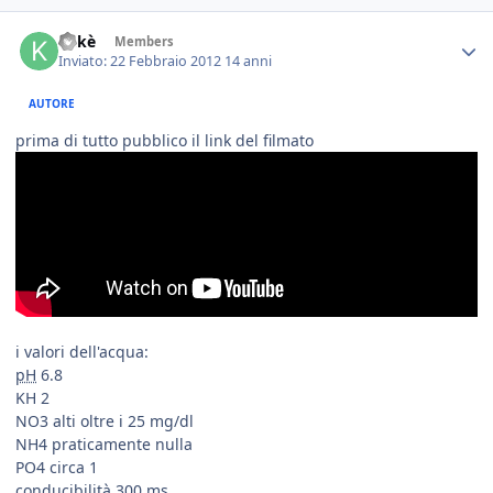
Kekè
Members
Inviato:
22 Febbraio 2012
14 anni
AUTORE
prima di tutto pubblico il link del filmato
i valori dell'acqua:
pH
6.8
KH 2
NO3 alti oltre i 25 mg/dl
NH4 praticamente nulla
PO4 circa 1
conducibilità 300 ms