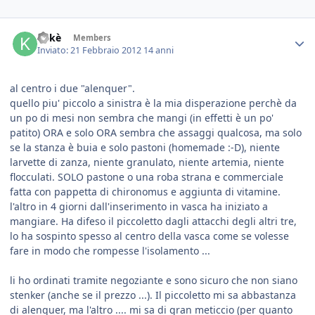
Kekè
Members
Inviato:
21 Febbraio 2012
14 anni
al centro i due "alenquer".
quello piu' piccolo a sinistra è la mia disperazione perchè da
un po di mesi non sembra che mangi (in effetti è un po'
patito) ORA e solo ORA sembra che assaggi qualcosa, ma solo
se la stanza è buia e solo pastoni (homemade :-D), niente
larvette di zanza, niente granulato, niente artemia, niente
flocculati. SOLO pastone o una roba strana e commerciale
fatta con pappetta di chironomus e aggiunta di vitamine.
l'altro in 4 giorni dall'inserimento in vasca ha iniziato a
mangiare. Ha difeso il piccoletto dagli attacchi degli altri tre,
lo ha sospinto spesso al centro della vasca come se volesse
fare in modo che rompesse l'isolamento ...
li ho ordinati tramite negoziante e sono sicuro che non siano
stenker (anche se il prezzo ...). Il piccoletto mi sa abbastanza
di alenquer, ma l'altro .... mi sa di gran meticcio (per quanto