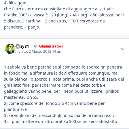
4) filtraggio
che filtro esterno mi consigliate di aggiungere all'attuale
Pratiko 300? La vasca è 120 (lung) x 40 (larg) x 50 (altezza) per i
5 discus, 3 cardinali, 2 ancistrus, i TOT corydoras da
prendere, 1 panjo.
tony81
Administrators
Inviato:
2 Marzo 2012
14 anni
1)sabbia va bene perchè se si compatta lo sporco nn penetra
in fondo ma la sifonatura la devi effettuare comunque, ma
sulla bianca l o sporco si nota prima, puoi anche utilizzare del
ghiaietto fine, per schermare come hai detto torba e
galleggianti vanno bene..per i neon puoi utilizzare i philips
master 930 o 965..
2) come spessore del fondo 3 o 4cm vanno bene per
piantumare
3) se vogliono dei nascondigli nn so ma delle radici risolvi
4)ci puoi mettere un altro pratiko 300 se ne sei soddisfatto