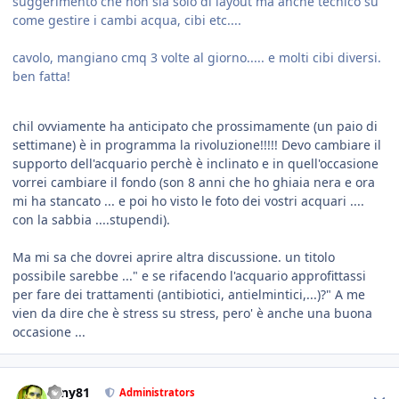
suggerimento che non sia solo di layout ma anche tecnico su
come gestire i cambi acqua, cibi etc....
cavolo, mangiano cmq 3 volte al giorno..... e molti cibi diversi.
ben fatta!
chil ovviamente ha anticipato che prossimamente (un paio di
settimane) è in programma la rivoluzione!!!!! Devo cambiare il
supporto dell'acquario perchè è inclinato e in quell'occasione
vorrei cambiare il fondo (son 8 anni che ho ghiaia nera e ora
mi ha stancato ... e poi ho visto le foto dei vostri acquari ....
con la sabbia ....stupendi).
Ma mi sa che dovrei aprire altra discussione. un titolo
possibile sarebbe ..." e se rifacendo l'acquario approfittassi
per fare dei trattamenti (antibiotici, antielmintici,...)?" A me
vien da dire che è stress su stress, pero' è anche una buona
occasione ...
tony81
Administrators