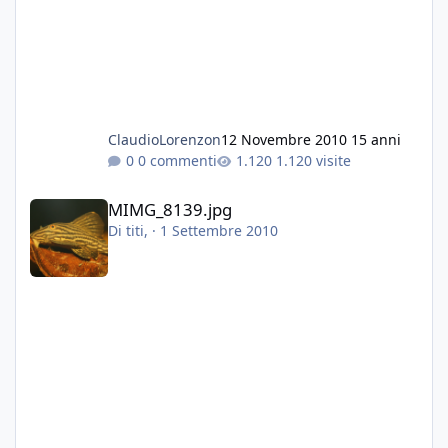
ClaudioLorenzon
12 Novembre 2010
15 anni
0 commenti
1.120 visite
MIMG_8139.jpg
MIMG_8139.jpg
Di
titi
, ·
1 Settembre 2010