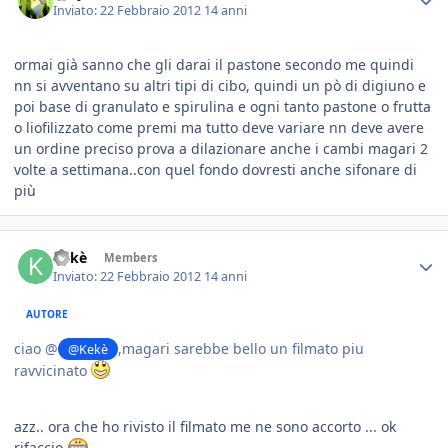
Inviato:
22 Febbraio 2012
14 anni
ormai già sanno che gli darai il pastone secondo me quindi
nn si avventano su altri tipi di cibo, quindi un pò di digiuno e
poi base di granulato e spirulina e ogni tanto pastone o frutta
o liofilizzato come premi ma tutto deve variare nn deve avere
un ordine preciso prova a dilazionare anche i cambi magari 2
volte a settimana..con quel fondo dovresti anche sifonare di
più
Kekè
Members
Inviato:
22 Febbraio 2012
14 anni
AUTORE
ciao @
,magari sarebbe bello un filmato piu
@Kekè
ravvicinato
azz.. ora che ho rivisto il filmato me ne sono accorto ... ok
rifaccio