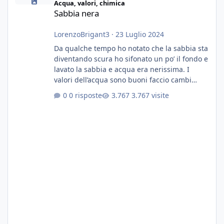
Acqua, valori, chimica
Sabbia nera
LorenzoBrigant3
·
23 Luglio 2024
Da qualche tempo ho notato che la sabbia sta
diventando scura ho sifonato un po’ il fondo e
lavato la sabbia e acqua era nerissima. I
valori dell’acqua sono buoni faccio cambi
settimanali con ro. Poche piante e fondo. On
0 risposte
3.767 visite
fertilizzato.le foglie delle piante sono
diventate nere. Quali sono i motivi e i rimedi
grazie