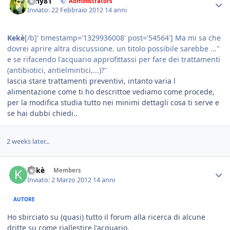
tony81
Administrators
Inviato:
22 Febbraio 2012
14 anni
Kekè
[/b]' timestamp='1329936008' post='54564'] Ma mi sa che
dovrei aprire altra discussione. un titolo possibile sarebbe ..."
e se rifacendo l'acquario approfittassi per fare dei trattamenti
(antibiotici, antielmintici,...)?"
lascia stare trattamenti preventivi, intanto varia l
alimentazione come ti ho descrittoe vediamo come procede,
per la modifica studia tutto nei minimi dettagli cosa ti serve e
se hai dubbi chiedi..
2 weeks later...
Kekè
Members
Inviato:
2 Marzo 2012
14 anni
AUTORE
Ho sbirciato su (quasi) tutto il forum alla ricerca di alcune
dritte su come riallestire l'acquario.