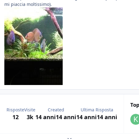
mi piaccia moltissimo).
Top
Risposte
Visite
Created
Ultima Risposta
12
3k
14 anni
14 anni
14 anni
14 anni
Expand topic overview