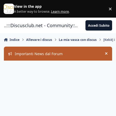
Vai al contenuto
View in the app
×
Di
A better way to browse.
Learn more
.
..:::Discusclub.net - Community::..
Accedi Subito
Indice
Allevare i discus
La mia vasca con discus
[Kekè] i
Importanti News dal Forum
Hide