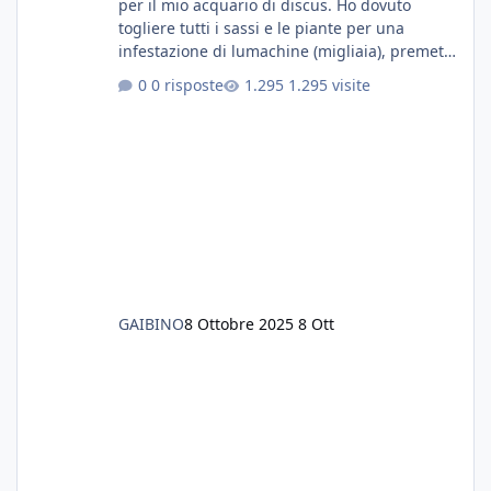
per il mio acquario di discus. Ho dovuto
togliere tutti i sassi e le piante per una
infestazione di lumachine (migliaia), premetto
che ho 3 discus, 8 coridoras, e una ventina di
0 risposte
1.295 visite
cardinali, e tre pulitori in una vasca con 200
litri di acqua circa. Ho già tolto migliaia di
lumachine e non esagero. Ora vorrei togliere
tutto il fondo che ho, scuro e molto bello, ma
ancora pieno di lumache, che fatico a togliere
senza rimuovere il fondo. Vorrei quindi toglie
GAIBINO
8 Ottobre 2025
8 Ott