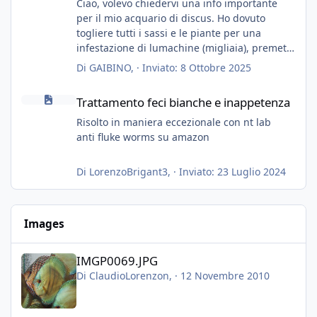
Ciao, volevo chiedervi una info importante
per il mio acquario di discus. Ho dovuto
togliere tutti i sassi e le piante per una
infestazione di lumachine (migliaia), premetto
che ho 3 discus, 8 coridoras, e una ventina di
Di
GAIBINO
, ·
Inviato:
8 Ottobre 2025
cardinali, e tre pulitori in una vasca con 200
Trattamento feci bianche e inappetenza
litri di acqua circa.
Trattamento feci bianche e inappetenza
Ho già tolto migliaia di lumachine e non
esagero.
Risolto in maniera eccezionale con nt lab
Ora vorrei togliere tutto il fondo che ho, scuro
anti fluke worms su amazon
e molto bello, ma ancora pieno di lumache,
che fatico a togliere senza rimuovere il fondo.
Di
LorenzoBrigant3
, ·
Inviato:
23 Luglio 2024
Vorrei quindi togliere tutto (il fondo dopo
oltre un anno è anche sporco quindi non
vedo l'ora di toglierlo anche per quello), e poi
Images
inserirò della sabbia bianca (accetto consigli
nel caso sia troppo estrema dopo un fondo
IMGP0069.JPG
color terra di siena bruciata).
IMGP0069.JPG
Posso togliere il fondo magari piano piano, in
Di
ClaudioLorenzon
, ·
12 Novembre 2010
piu giorni, ed inserire la sabbia nuova (senza
nessun tipo di fretta), evitando di togliere i
pesci?