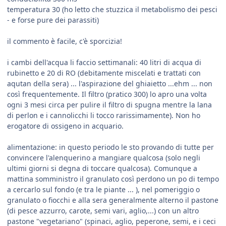
temperatura 30 (ho letto che stuzzica il metabolismo dei pesci
- e forse pure dei parassiti)
il commento è facile, c'è sporcizia!
i cambi dell'acqua li faccio settimanali: 40 litri di acqua di
rubinetto e 20 di RO (debitamente miscelati e trattati con
aqutan della sera) ... l'aspirazione del ghiaietto ...ehm ... non
così frequentemente. Il filtro (pratico 300) lo apro una volta
ogni 3 mesi circa per pulire il filtro di spugna mentre la lana
di perlon e i cannolicchi li tocco rarissimamente). Non ho
erogatore di ossigeno in acquario.
alimentazione: in questo periodo le sto provando di tutte per
convincere l'alenquerino a mangiare qualcosa (solo negli
ultimi giorni si degna di toccare qualcosa). Comunque a
mattina somministro il granulato così perdono un po di tempo
a cercarlo sul fondo (e tra le piante ... ), nel pomeriggio o
granulato o fiocchi e alla sera generalmente alterno il pastone
(di pesce azzurro, carote, semi vari, aglio,...) con un altro
pastone "vegetariano" (spinaci, aglio, peperone, semi, e i ceci