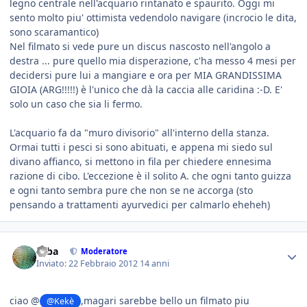
legno centrale nell'acquario rintanato e spaurito. Oggi mi
sento molto piu' ottimista vedendolo navigare (incrocio le dita,
sono scaramantico)
Nel filmato si vede pure un discus nascosto nell'angolo a
destra ... pure quello mia disperazione, c'ha messo 4 mesi per
decidersi pure lui a mangiare e ora per MIA GRANDISSIMA
GIOIA (ARG!!!!!) è l'unico che dà la caccia alle caridina :-D. E'
solo un caso che sia li fermo.
L'acquario fa da "muro divisorio" all'interno della stanza.
Ormai tutti i pesci si sono abituati, e appena mi siedo sul
divano affianco, si mettono in fila per chiedere ennesima
razione di cibo. L'eccezione è il solito A. che ogni tanto guizza
e ogni tanto sembra pure che non se ne accorga (sto
pensando a trattamenti ayurvedici per calmarlo eheheh)
saba
Moderatore
Inviato:
22 Febbraio 2012
14 anni
ciao @
,magari sarebbe bello un filmato piu
@Kekè