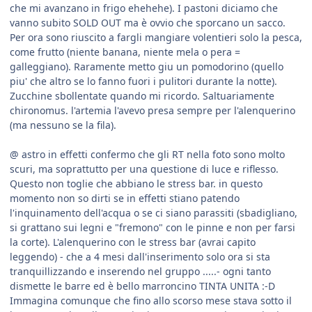
che mi avanzano in frigo ehehehe). I pastoni diciamo che
vanno subito SOLD OUT ma è ovvio che sporcano un sacco.
Per ora sono riuscito a fargli mangiare volentieri solo la pesca,
come frutto (niente banana, niente mela o pera =
galleggiano). Raramente metto giu un pomodorino (quello
piu' che altro se lo fanno fuori i pulitori durante la notte).
Zucchine sbollentate quando mi ricordo. Saltuariamente
chironomus. l'artemia l'avevo presa sempre per l'alenquerino
(ma nessuno se la fila).
@ astro in effetti confermo che gli RT nella foto sono molto
scuri, ma soprattutto per una questione di luce e riflesso.
Questo non toglie che abbiano le stress bar. in questo
momento non so dirti se in effetti stiano patendo
l'inquinamento dell'acqua o se ci siano parassiti (sbadigliano,
si grattano sui legni e "fremono" con le pinne e non per farsi
la corte). L'alenquerino con le stress bar (avrai capito
leggendo) - che a 4 mesi dall'inserimento solo ora si sta
tranquillizzando e inserendo nel gruppo .....- ogni tanto
dismette le barre ed è bello marroncino TINTA UNITA :-D
Immagina comunque che fino allo scorso mese stava sotto il