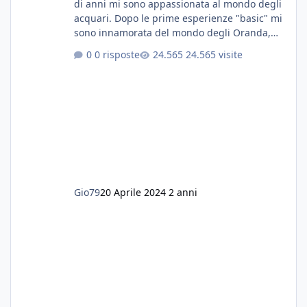
di anni mi sono appassionata al mondo degli
acquari. Dopo le prime esperienze "basic" mi
sono innamorata del mondo degli Oranda,
più precisamente dei Shogun e testa di leone.
0 risposte
24.565 visite
E' stata una bella scuola per quanto riguarda
ogni forma di malattia......attualmente ne
possiedo otto, in salute, di circa 14 cm in un
acquario dedicato unicamente a loro. Da
settembre dell'anno scorso ho deciso di
lanciarmi in una seconda sfida, Discus. Attua
Gio79
20 Aprile 2024
2 anni