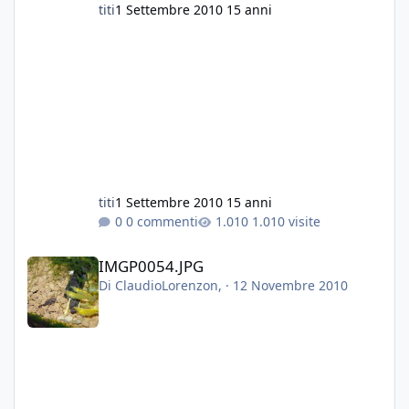
titi
1 Settembre 2010
15 anni
titi
1 Settembre 2010
15 anni
0 commenti
1.010 visite
IMGP0054.JPG
IMGP0054.JPG
Di
ClaudioLorenzon
, ·
12 Novembre 2010