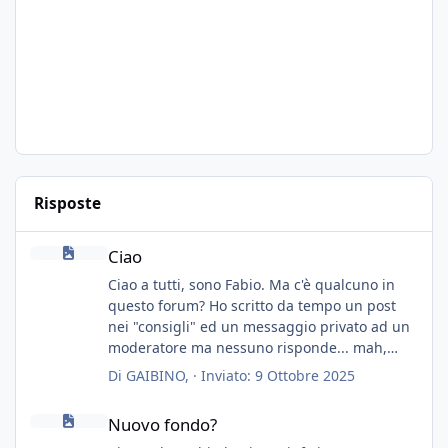
Risposte
Ciao
Ciao
Ciao a tutti, sono Fabio. Ma c'è qualcuno in
questo forum? Ho scritto da tempo un post
nei "consigli" ed un messaggio privato ad un
moderatore ma nessuno risponde... mah,
chissà... speravo in un consiglio...
Di
GAIBINO
, ·
Inviato:
9 Ottobre 2025
Nuovo fondo?
Nuovo fondo?