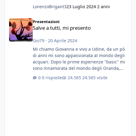
LorenzoBrigant3
23 Luglio 2024
2 anni
Salve a tutti, mi presento
Presentazioni
Salve a tutti, mi presento
Gio79
·
20 Aprile 2024
Mi chiamo Giovanna e vivo a Udine, da un pò
di anni mi sono appassionata al mondo degli
acquari. Dopo le prime esperienze "basic" mi
sono innamorata del mondo degli Oranda,
più precisamente dei Shogun e testa di leone.
0 risposte
24.565 visite
E' stata una bella scuola per quanto riguarda
ogni forma di malattia......attualmente ne
possiedo otto, in salute, di circa 14 cm in un
acquario dedicato unicamente a loro. Da
settembre dell'anno scorso ho deciso di
lanciarmi in una seconda sfida, Discus. Attua