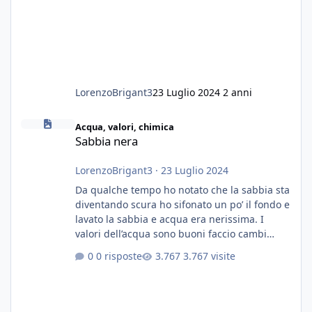
LorenzoBrigant3
23 Luglio 2024
2 anni
Sabbia nera
Acqua, valori, chimica
Sabbia nera
LorenzoBrigant3
·
23 Luglio 2024
Da qualche tempo ho notato che la sabbia sta
diventando scura ho sifonato un po’ il fondo e
lavato la sabbia e acqua era nerissima. I
valori dell’acqua sono buoni faccio cambi
settimanali con ro. Poche piante e fondo. On
0 risposte
3.767 visite
fertilizzato.le foglie delle piante sono
diventate nere. Quali sono i motivi e i rimedi
grazie