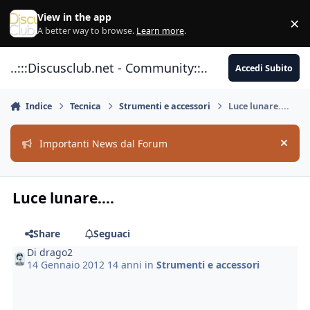
Vai al contenuto
View in the app
×
Di
A better way to browse.
Learn more
.
..:::Discusclub.net - Community::..
Accedi Subito
Indice
Tecnica
Strumenti e accessori
Luce lunare....
Importanti News dal Forum
Hide
Luce lunare....
Share
Seguaci
Di
drago2
14 Gennaio 2012
14 anni
in
Strumenti e accessori