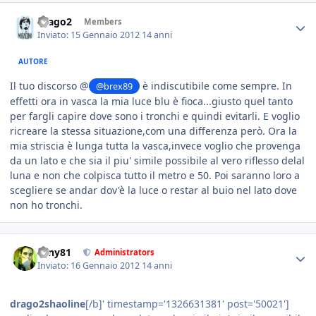
drago2
Members
Inviato:
15 Gennaio 2012
14 anni
AUTORE
Il tuo discorso @
è indiscutibile come sempre. In
@brex89
effetti ora in vasca la mia luce blu è fioca...giusto quel tanto
per fargli capire dove sono i tronchi e quindi evitarli. E voglio
ricreare la stessa situazione,com una differenza però. Ora la
mia striscia è lunga tutta la vasca,invece voglio che provenga
da un lato e che sia il piu' simile possibile al vero riflesso delal
luna e non che colpisca tutto il metro e 50. Poi saranno loro a
scegliere se andar dov'è la luce o restar al buio nel lato dove
non ho tronchi.
tony81
Administrators
Inviato:
16 Gennaio 2012
14 anni
drago2shaoline
[/b]' timestamp='1326631381' post='50021']