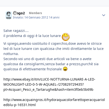
drago2
Members
Inviato:
14 Gennaio 2012
14 anni
Salve ragazzi....
il problema di oggi è la luce lunare
Vi spiego,avendo sostituito il coperchio,dove avevo le strisce
led di luce lunare con qualcosa che imiti direttamente la luce
notturna.
Secondo voi uno di questi due articoli va bene o avete
qualcosa da consigliarmi,senza badar a prezzo,purchè sia
qualcosa di efettivamente fnzionale
http://www.ebay.it/itm/LUCE-NOTTURNA-LUNARE-A-LED-
MOONLIGHT-LED-0-5-W-AQUAEL-/270829729435?
pt=Acquari_Pesci_e_Tartarughe&hash=item3f0eb5b69b
http://www.acquaingros.it/hydoraquacolorfarettoperacquariol
edblu-p-16531.html