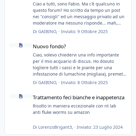
Ciao a tutti, sono Fabio. Ma c'è qualcuno in
questo forum? Ho scritto da tempo un post
nei "consigli" ed un messaggio privato ad un
moderatore ma nessuno risponde... mah,
chissà... speravo in un consiglio...
Di
GAIBINO
, ·
Inviato:
9 Ottobre 2025
Nuovo fondo?
Nuovo fondo?
Ciao, volevo chiedervi una info importante
per il mio acquario di discus. Ho dovuto
togliere tutti i sassi e le piante per una
infestazione di lumachine (migliaia), premetto
che ho 3 discus, 8 coridoras, e una ventina di
Di
GAIBINO
, ·
Inviato:
8 Ottobre 2025
cardinali, e tre pulitori in una vasca con 200
Trattamento feci bianche e inappetenza
litri di acqua circa.
Trattamento feci bianche e inappetenza
Ho già tolto migliaia di lumachine e non
esagero.
Risolto in maniera eccezionale con nt lab
Ora vorrei togliere tutto il fondo che ho, scuro
anti fluke worms su amazon
e molto bello, ma ancora pieno di lumache,
che fatico a togliere senza rimuovere il fondo.
Di
LorenzoBrigant3
, ·
Inviato:
23 Luglio 2024
Vorrei quindi togliere tutto (il fondo dopo