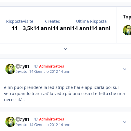
Top
Risposte
Visite
Created
Ultima Risposta
11
3,5k
14 anni
14 anni
14 anni
14 anni
Expand topic overview
tony81
Administrators
Inviato:
14 Gennaio 2012
14 anni
e nn puoi prendere la led strip che hai e applicarla poi sul
vetro quando ti arriva? la vedo più una cosa d effetto che una
necessità..
tony81
Administrators
Inviato:
14 Gennaio 2012
14 anni