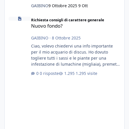
GAIBINO
9 Ottobre 2025
9 Ott
Nuovo fondo?
Richiesta consigli di carattere generale
Nuovo fondo?
GAIBINO
·
8 Ottobre 2025
Ciao, volevo chiedervi una info importante
per il mio acquario di discus. Ho dovuto
togliere tutti i sassi e le piante per una
infestazione di lumachine (migliaia), premetto
che ho 3 discus, 8 coridoras, e una ventina di
0 risposte
1.295 visite
cardinali, e tre pulitori in una vasca con 200
litri di acqua circa. Ho già tolto migliaia di
lumachine e non esagero. Ora vorrei togliere
tutto il fondo che ho, scuro e molto bello, ma
ancora pieno di lumache, che fatico a togliere
senza rimuovere il fondo. Vorrei quindi toglie