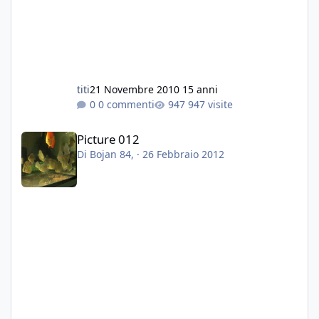
titi
21 Novembre 2010
15 anni
0 commenti
947 visite
Picture 012
Picture 012
Di
Bojan 84
, ·
26 Febbraio 2012