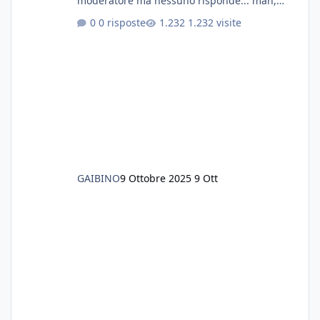
moderatore ma nessuno risponde... mah,
chissà... speravo in un consiglio...
0 risposte
1.232 visite
GAIBINO
9 Ottobre 2025
9 Ott