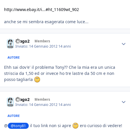
http://www.ebay.it/i...#ht_11609wt_902
anche se mi sembra esagerata come luce...
drago2
Members
Inviato:
14 Gennaio 2012
14 anni
AUTORE
Ehh sai dov'e' il problema Tony?? Che la mia era un unica
striscia da 1,50 ed or invece ho tre lastre da 50 cm e non
posso tagliarla
drago2
Members
Inviato:
14 Gennaio 2012
14 anni
AUTORE
@
il tuo link non si apre
ero curioso di vedere!
@tony81