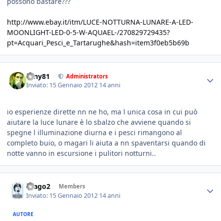
possono bastare???
http://www.ebay.it/itm/LUCE-NOTTURNA-LUNARE-A-LED-
MOONLIGHT-LED-0-5-W-AQUAEL-/270829729435?
pt=Acquari_Pesci_e_Tartarughe&hash=item3f0eb5b69b
tony81
Administrators
Inviato:
15 Gennaio 2012
14 anni
io esperienze dirette nn ne ho, ma l unica cosa in cui può
aiutare la luce lunare è lo sbalzo che avviene quando si
spegne l illuminazione diurna e i pesci rimangono al
completo buio, o magari li aiuta a nn spaventarsi quando di
notte vanno in escursione i pulitori notturni..
drago2
Members
Inviato:
15 Gennaio 2012
14 anni
AUTORE