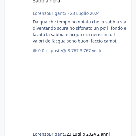
Sabbia nera
LorenzoBrigant3
·
23 Luglio 2024
Da qualche tempo ho notato che la sabbia sta
diventando scura ho sifonato un po’ il fondo e
lavato la sabbia e acqua era nerissima. I
valori dell’acqua sono buoni faccio cambi
settimanali con ro. Poche piante e fondo. On
0 risposte
3.767 visite
fertilizzato.le foglie delle piante sono
diventate nere. Quali sono i motivi e i rimedi
grazie
LorenzoBrigant3
23 Luglio 2024
2 anni