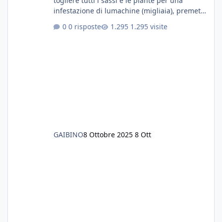
togliere tutti i sassi e le piante per una
infestazione di lumachine (migliaia), premetto
che ho 3 discus, 8 coridoras, e una ventina di
0 risposte
1.295 visite
cardinali, e tre pulitori in una vasca con 200
litri di acqua circa. Ho già tolto migliaia di
lumachine e non esagero. Ora vorrei togliere
tutto il fondo che ho, scuro e molto bello, ma
ancora pieno di lumache, che fatico a togliere
senza rimuovere il fondo. Vorrei quindi toglie
GAIBINO
8 Ottobre 2025
8 Ott