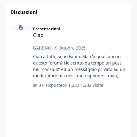
Discussioni
Ciao
Presentazioni
Ciao
GAIBINO
·
9 Ottobre 2025
Ciao a tutti, sono Fabio. Ma c'è qualcuno in
questo forum? Ho scritto da tempo un post
nei "consigli" ed un messaggio privato ad un
moderatore ma nessuno risponde... mah,
chissà... speravo in un consiglio...
0 risposte
1.232 visite