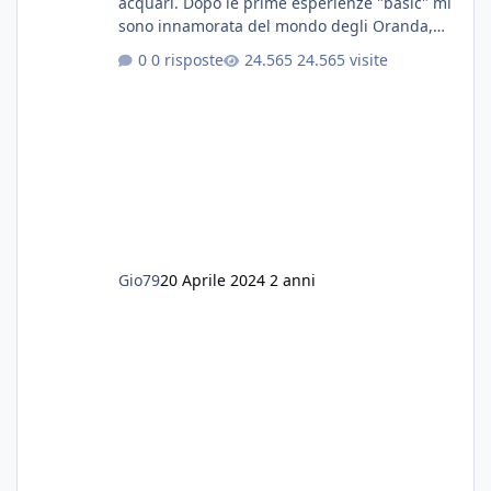
acquari. Dopo le prime esperienze "basic" mi
sono innamorata del mondo degli Oranda,
più precisamente dei Shogun e testa di leone.
0 risposte
24.565 visite
E' stata una bella scuola per quanto riguarda
ogni forma di malattia......attualmente ne
possiedo otto, in salute, di circa 14 cm in un
acquario dedicato unicamente a loro. Da
settembre dell'anno scorso ho deciso di
lanciarmi in una seconda sfida, Discus. Attua
Gio79
20 Aprile 2024
2 anni