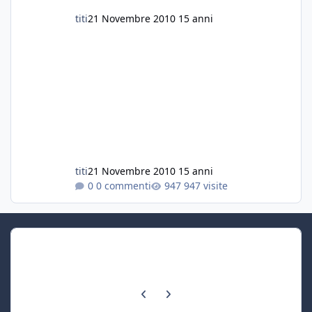
titi
21 Novembre 2010
15 anni
titi
21 Novembre 2010
15 anni
0 commenti
947 visite
Previous carousel slide
Next carousel slide