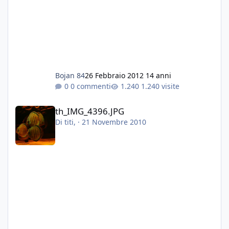
Bojan 84
26 Febbraio 2012
14 anni
0 commenti
1.240 visite
th_IMG_4396.JPG
th_IMG_4396.JPG
Di
titi
, ·
21 Novembre 2010