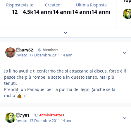
Top
Risposte
Visite
Created
Ultima Risposta
12
4,5k
14 anni
14 anni
14 anni
14 anni
Expand topic overview
Maury62
Members
Inviato:
17 Dicembre 2011
14 anni
Io li ho avuti e ti confermo che si attaccano ai discus, forse è il
pesce che più rompe le scatole in questo senso. Mai più
tenuti.
Prenditi un Panaque' per la pulizia dei legni (anche se fa
molta
)
tony81
Administrators
Inviato:
17 Dicembre 2011
14 anni