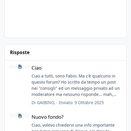
Risposte
Ciao
Ciao
Ciao a tutti, sono Fabio. Ma c'è qualcuno in
questo forum? Ho scritto da tempo un post
nei "consigli" ed un messaggio privato ad un
moderatore ma nessuno risponde... mah,
chissà... speravo in un consiglio...
Di
GAIBINO
, ·
Inviato:
9 Ottobre 2025
Nuovo fondo?
Nuovo fondo?
Ciao, volevo chiedervi una info importante