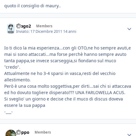
quoto il consiglio di maury..
drago2
Members
Inviato:
17 Dicembre 2011
14 anni
Io ti dico la mia esperienza...con gli OTO,ne ho sempre avuti,e
mai si sono attaccati...ma forse perchè hanno sempre avuto
tanta pappa,se invece scarseggia,si fiondano sul muco
"credo".
Attualmente ne ho 3-4 sparsi in vasca,resti del vecchio
allestimento.
Però è una cosa molto soggettiva,per dirti...sai chi si attaccava
ed ho dovuto togliere disperato??? UNA FARLOWELLA ACUS.
Si sveglio' un giorno e decise che il muco di discus doveva
essere la sua pappa
-___-
geppo
Members