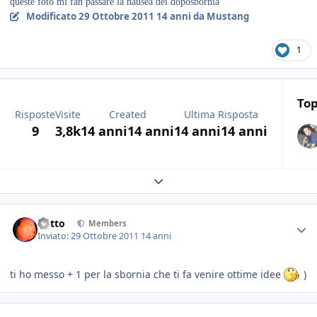
queste foto mi fan passare la nausea del doposbornia
Modificato
29 Ottobre 2011
14 anni
da Mustang
1
Top
Risposte
Visite
Created
Ultima Risposta
9
3,8k
14 anni
14 anni
14 anni
14 anni
Expand topic overview
dotto
Members
Inviato:
29 Ottobre 2011
14 anni
ti ho messo + 1 per la sbornia che ti fa venire ottime idee
)