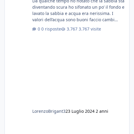
Da qualche tempo ho notato che la sabbia sta
diventando scura ho sifonato un po’ il fondo e
lavato la sabbia e acqua era nerissima. I
valori dell’acqua sono buoni faccio cambi
settimanali con ro. Poche piante e fondo. On
0 risposte
3.767 visite
fertilizzato.le foglie delle piante sono
diventate nere. Quali sono i motivi e i rimedi
grazie
LorenzoBrigant3
23 Luglio 2024
2 anni