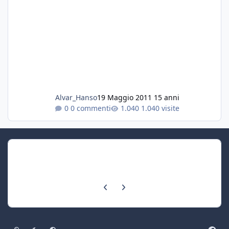
Alvar_Hanso
19 Maggio 2011
15 anni
0 commenti
1.040 visite
Previous carousel slide
Next carousel slide
Light Mode
Dark Mode
System Preference
f