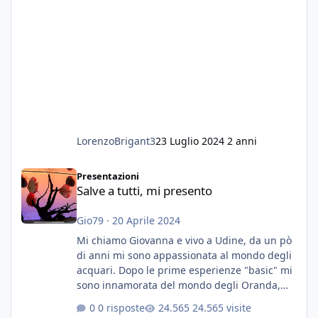
LorenzoBrigant3
23 Luglio 2024
2 anni
Salve a tutti, mi presento
Presentazioni
Salve a tutti, mi presento
Gio79
·
20 Aprile 2024
Mi chiamo Giovanna e vivo a Udine, da un pò
di anni mi sono appassionata al mondo degli
acquari. Dopo le prime esperienze "basic" mi
sono innamorata del mondo degli Oranda,
più precisamente dei Shogun e testa di leone.
0 risposte
24.565 visite
E' stata una bella scuola per quanto riguarda