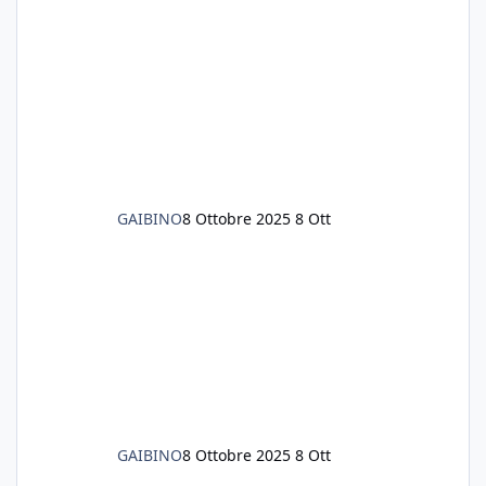
litri di acqua circa. Ho già tolto migliaia di
lumachine e non esagero. Ora vorrei togliere
tutto il fondo che ho, scuro e molto bello, ma
ancora pieno di lumache, che fatico a togliere
senza rimuovere il fondo. Vorrei quindi toglie
GAIBINO
8 Ottobre 2025
8 Ott
GAIBINO
8 Ottobre 2025
8 Ott