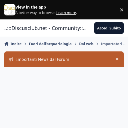
Vai al contenuto
View in the app
×
Di
A better way to browse.
Learn more
.
..:::Discusclub.net - Community::..
Accedi Subito
Indice
Fuori dall'acquariologia
Dal web
Importatori ...
Importanti News dal Forum
Hide