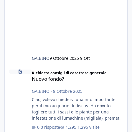
GAIBINO
9 Ottobre 2025
9 Ott
Nuovo fondo?
Richiesta consigli di carattere generale
Nuovo fondo?
GAIBINO
·
8 Ottobre 2025
Ciao, volevo chiedervi una info importante
per il mio acquario di discus. Ho dovuto
togliere tutti i sassi e le piante per una
infestazione di lumachine (migliaia), premetto
che ho 3 discus, 8 coridoras, e una ventina di
0 risposte
1.295 visite
cardinali, e tre pulitori in una vasca con 200