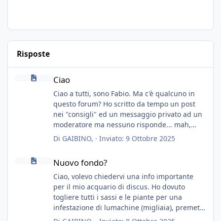
Risposte
Ciao
Ciao
Ciao a tutti, sono Fabio. Ma c'è qualcuno in
questo forum? Ho scritto da tempo un post
nei "consigli" ed un messaggio privato ad un
moderatore ma nessuno risponde... mah,
chissà... speravo in un consiglio...
Di
GAIBINO
, ·
Inviato:
9 Ottobre 2025
Nuovo fondo?
Nuovo fondo?
Ciao, volevo chiedervi una info importante
per il mio acquario di discus. Ho dovuto
togliere tutti i sassi e le piante per una
infestazione di lumachine (migliaia), premetto
che ho 3 discus, 8 coridoras, e una ventina di