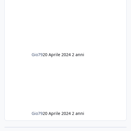
ogni forma di malattia......attualmente ne
possiedo otto, in salute, di circa 14 cm in un
acquario dedicato unicamente a loro. Da
settembre dell'anno scorso ho deciso di
lanciarmi in una seconda sfida, Discus. Attua
Gio79
20 Aprile 2024
2 anni
Gio79
20 Aprile 2024
2 anni