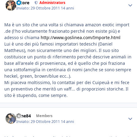
tatore
Administrators
Inviato:
29 Ottobre 2011
14 anni
Ma è un sito che una volta si chiamava amazon exotic import
.de (l'ho volutamente frazionato perché non esiste più) e
adesso si chiama
http://www.goslinea.com/Importe.html
Lui è uno dei più famosi importatori tedeschi (Daniel
Mattheus), non sicuramente uno dei migliori. Il suo sito
costituisce un punto di riferimento perché descrive animali in
base all'areale di provenienza, ed è quello che poi fraziona
una sottofamiglia in centinaia di nomi (anche se sono sempre
heckel, green, brown/blue ecc..).
Mi piaceva moltissimo, lo contattai per dei Cuipeuà e mi fece
un preventivo che meritò un vaff... di proporzioni storiche. Il
sito è stupendo, come sempre.
sane84
Members
Inviato:
29 Ottobre 2011
14 anni