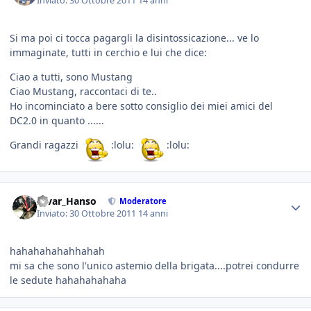
Inviato:
30 Ottobre 2011
14 anni
Si ma poi ci tocca pagargli la disintossicazione... ve lo
immaginate, tutti in cerchio e lui che dice:
Ciao a tutti, sono Mustang
Ciao Mustang, raccontaci di te..
Ho incominciato a bere sotto consiglio dei miei amici del
DC2.0 in quanto ......
Grandi ragazzi
:lolu:
:lolu:
Alvar_Hanso
Moderatore
Inviato:
30 Ottobre 2011
14 anni
hahahahahahhahah
mi sa che sono l'unico astemio della brigata....potrei condurre
le sedute hahahahahaha