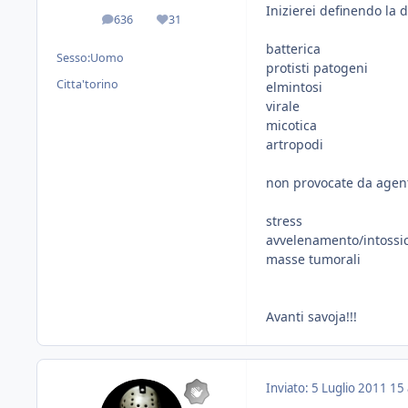
Inizierei definendo la 
636
31
messaggi
Reputazione
batterica
Sesso:
Uomo
protisti patogeni
Citta'
torino
elmintosi
virale
micotica
artropodi
non provocate da agen
stress
avvelenamento/intossi
masse tumorali
Avanti savoja!!!
Inviato:
5 Luglio 2011
15 