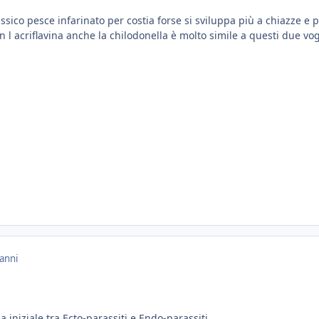
assico pesce infarinato per costia forse si sviluppa più a chiazze e 
 l acriflavina anche la chilodonella è molto simile a questi due vogl
anni
 iniziale tra Ecto-parassiti e Endo-parassiti.