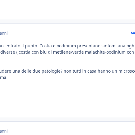
anni
AU
ai centrato il punto. Costia e oodinium presentano sintomi analogh
diverse ( costia con blu di metilene/verde malachite-oodinium con 
dere una delle due patologie? non tutti in casa hanno un microsc
ema.
anni