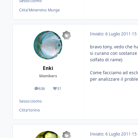
Sesso:
Uomo
Citta'
Minervino Murge
Inviato:
6 Luglio 2011
15 
bravo tony, vedo che h
si curano con sostanze 
solfato di rame)
Enki
Come facciamo ad esclu
Members
per analizzare il probl
636
31
messaggi
Reputazione
Sesso:
Uomo
Citta'
torino
Inviato:
6 Luglio 2011
15 