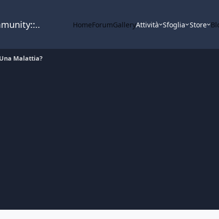
mmunity::..
Home
Forum
Gallery
Attività
Sfoglia
Store
Bl
Una Malattia?