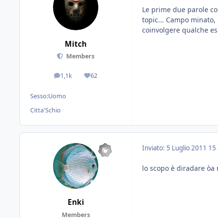
Le prime due parole con
topic... Campo minato,
coinvolgere qualche esp
Mitch
Members
1,1k
62
messaggi
Reputazione
Sesso:
Uomo
Citta'
Schio
Inviato:
5 Luglio 2011
15 
lo scopo è diradare òa 
Enki
Members