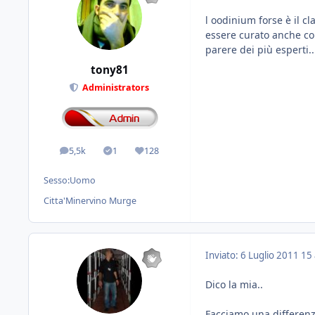
l oodinium forse è il cl
essere curato anche con
parere dei più esperti..
tony81
Administrators
5,5k
1
128
messaggi
Solutions
Reputazione
Sesso:
Uomo
Citta'
Minervino Murge
Inviato:
6 Luglio 2011
15 
Dico la mia..
Facciamo una differenza