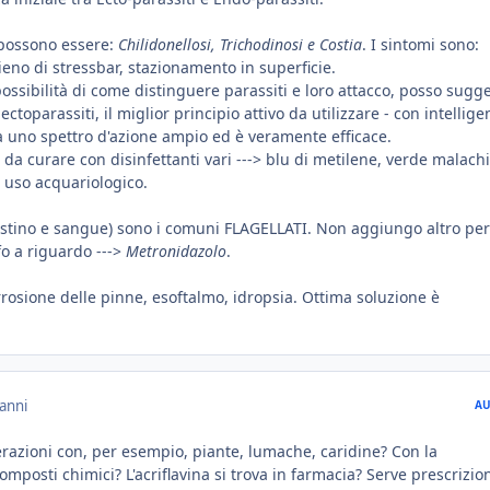
) possono essere:
Chilidonellosi, Trichodinosi e Costia
. I sintomi sono:
eno di stressbar, stazionamento in superficie.
ssibilità di come distinguere parassiti e loro attacco, posso sugge
ectoparassiti, il miglior principio attivo da utilizzare - con intellige
ha uno spettro d'azione ampio ed è veramente efficace.
 da curare con disinfettanti vari ---> blu di metilene, verde malach
 uso acquariologico.
ntestino e sangue) sono i comuni FLAGELLATI. Non aggiungo altro pe
fo a riguardo --->
Metronidazolo
.
rrosione delle pinne, esoftalmo, idropsia. Ottima soluzione è
anni
AU
erazioni con, per esempio, piante, lumache, caridine? Con la
omposti chimici? L'acriflavina si trova in farmacia? Serve prescrizio