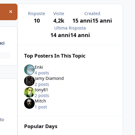
Risposte
Visite
Created
Hide announcement
10
4,2k
15 anni
15 anni
Ultima Risposta
14 anni
14 anni
ci
Top Posters In This Topic
Enki
4 posts
Jamy Diamond
2 posts
tony81
2 posts
Mitch
1 post
to
Popular Days