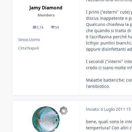
Jamy Diamond
I primi ("esterni" cute
Members
discus inappetente e pi
Qualcuno chiedeva la po
2,1k
54
messaggi
Reputazione
che quando si tratta di 
è l'acriflavina perché 
Sesso:
Uomo
Icthyo: puntini bianchi,
Citta'
Napoli
oppure disinfettanti ad
I secondi ("interni" i
credo ci siano molte in
Malattie batteriche: co
l'antibiotico.
Inviato:
6 Luglio 2011
15 
bene, quali sono le int
tempertura? Con altri c