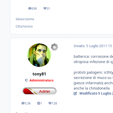
636
31
messaggi
Reputazione
Sesso:
Uomo
Citta'
torino
Inviato:
5 Luglio 2011
15 
batterica: corrosione d
idropisia infezione di 
protisti patogeni: icth
tony81
secrezione di muco su t
Administrators
(pesce infarinato) anc
anche la chilodonella
Modificato
5 Luglio
5,5k
1
128
messaggi
Solutions
Reputazione