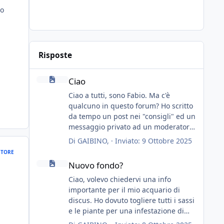
to
Risposte
Ciao
Ciao
Ciao a tutti, sono Fabio. Ma c'è
qualcuno in questo forum? Ho scritto
da tempo un post nei "consigli" ed un
messaggio privato ad un moderatore
ma nessuno risponde... mah, chissà...
Di
GAIBINO
, ·
Inviato:
9 Ottobre 2025
speravo in un consiglio...
TORE
Nuovo fondo?
Nuovo fondo?
Ciao, volevo chiedervi una info
importante per il mio acquario di
discus. Ho dovuto togliere tutti i sassi
e le piante per una infestazione di
lumachine (migliaia), premetto che ho