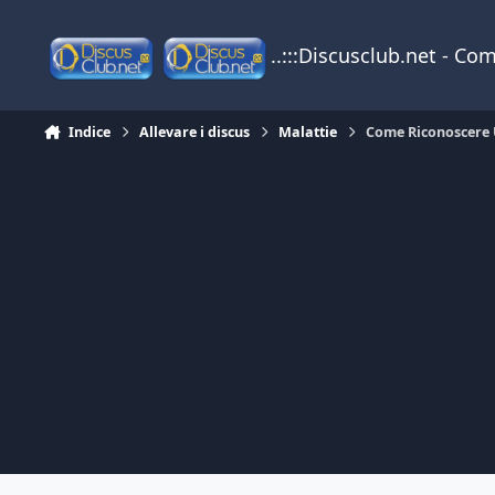
Vai al contenuto
..:::Discusclub.net - Co
Indice
Allevare i discus
Malattie
Come Riconoscere 