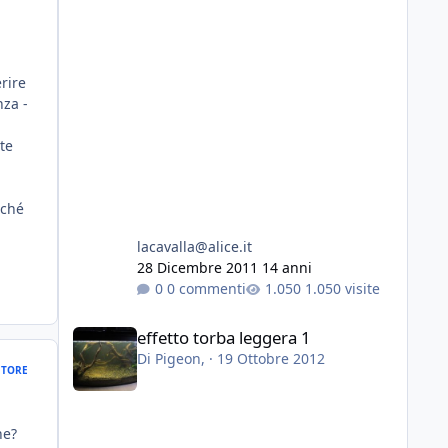
rire
nza -
ite
rché
lacavalla@alice.it
28 Dicembre 2011
14 anni
0 commenti
1.050 visite
effetto torba leggera 1
effetto torba leggera 1
Di
Pigeon
, ·
19 Ottobre 2012
TORE
ne?