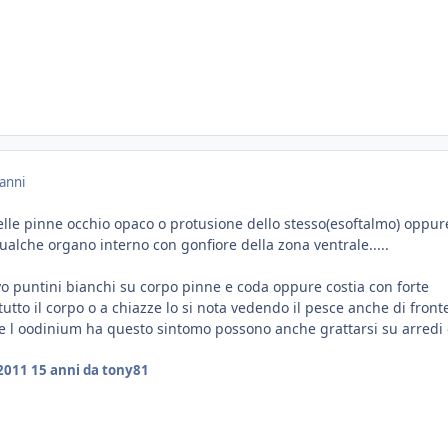
anni
elle pinne occhio opaco o protusione dello stesso(esoftalmo) oppur
qualche organo interno con gonfiore della zona ventrale.....
tyo puntini bianchi su corpo pinne e coda oppure costia con forte
utto il corpo o a chiazze lo si nota vedendo il pesce anche di front
he l oodinium ha questo sintomo possono anche grattarsi su arred
 2011
15 anni
da tony81