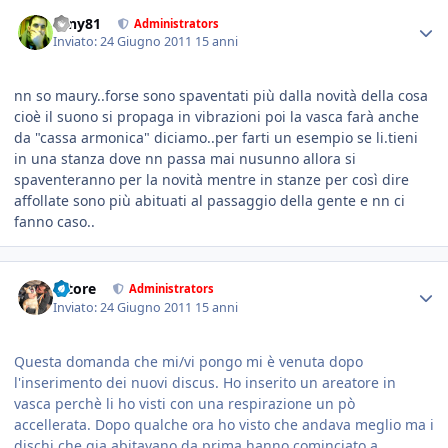
tony81
Administrators
Inviato:
24 Giugno 2011
15 anni
nn so maury..forse sono spaventati più dalla novità della cosa
cioè il suono si propaga in vibrazioni poi la vasca farà anche
da "cassa armonica" diciamo..per farti un esempio se li.tieni
in una stanza dove nn passa mai nusunno allora si
spaventeranno per la novità mentre in stanze per così dire
affollate sono più abituati al passaggio della gente e nn ci
fanno caso..
tatore
Administrators
Inviato:
24 Giugno 2011
15 anni
Questa domanda che mi/vi pongo mi è venuta dopo
l'inserimento dei nuovi discus. Ho inserito un areatore in
vasca perchè li ho visti con una respirazione un pò
accellerata. Dopo qualche ora ho visto che andava meglio ma i
dischi che gia abitavano da prima hanno cominciato a