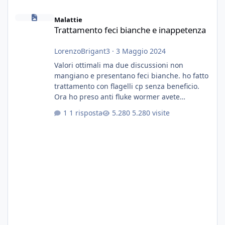
Trattamento feci bianche e inappetenza
Malattie
Trattamento feci bianche e inappetenza
LorenzoBrigant3
·
3 Maggio 2024
Valori ottimali ma due discussioni non
mangiano e presentano feci bianche. ho fatto
trattamento con flagelli cp senza beneficio.
Ora ho preso anti fluke wormer avete
esperienza nel trattamento con questa
1 risposta
5.280 visite
sostanza