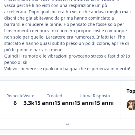
vasca perchè li ho visti con una respirazione un pò
accellerata. Dopo qualche ora ho visto che andava meglio ma i
dischi che gia abitavano da prima hanno cominciato a
barrarsi e chiudere le pinne. Ho pensato che fosse solo per
l'inserimento dei nuovi ma non era proprio così e comunque
non solo per quello. L'areatore era rumoroso. Infatti ieri l'ho
staccato e hanno quasi subito preso un pò di colore, aprire di
più le pinne e barrarsi meno.
Quindi il rumore e le vibrazioni provocano stress e fastidio? Io
penso di si!
Volevo chiedere se qualcuno ha qualche esperienza in merito!
Top
Risposte
Visite
Created
Ultima Risposta
6
3,3k
15 anni
15 anni
15 anni
15 anni
Expand topic overview