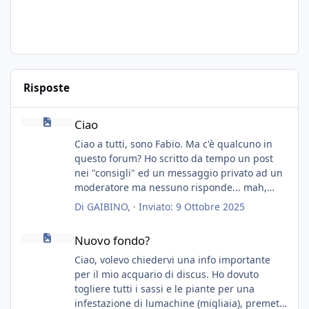
Risposte
Ciao
Ciao
Ciao a tutti, sono Fabio. Ma c'è qualcuno in
questo forum? Ho scritto da tempo un post
nei "consigli" ed un messaggio privato ad un
moderatore ma nessuno risponde... mah,
chissà... speravo in un consiglio...
Di
GAIBINO
, ·
Inviato:
9 Ottobre 2025
Nuovo fondo?
Nuovo fondo?
Ciao, volevo chiedervi una info importante
per il mio acquario di discus. Ho dovuto
togliere tutti i sassi e le piante per una
infestazione di lumachine (migliaia), premetto