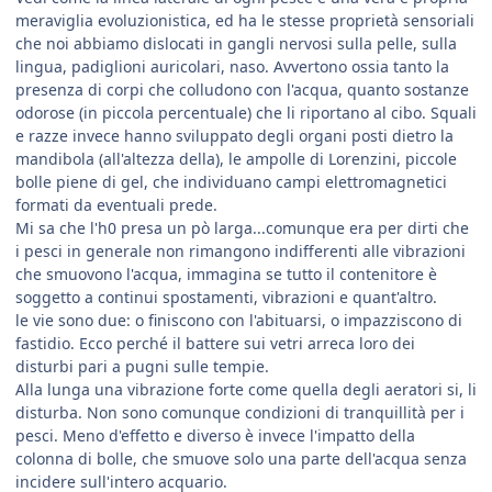
meraviglia evoluzionistica, ed ha le stesse proprietà sensoriali
che noi abbiamo dislocati in gangli nervosi sulla pelle, sulla
lingua, padiglioni auricolari, naso. Avvertono ossia tanto la
presenza di corpi che colludono con l'acqua, quanto sostanze
odorose (in piccola percentuale) che li riportano al cibo. Squali
e razze invece hanno sviluppato degli organi posti dietro la
mandibola (all'altezza della), le ampolle di Lorenzini, piccole
bolle piene di gel, che individuano campi elettromagnetici
formati da eventuali prede.
Mi sa che l'h0 presa un pò larga...comunque era per dirti che
i pesci in generale non rimangono indifferenti alle vibrazioni
che smuovono l'acqua, immagina se tutto il contenitore è
soggetto a continui spostamenti, vibrazioni e quant'altro.
le vie sono due: o finiscono con l'abituarsi, o impazziscono di
fastidio. Ecco perché il battere sui vetri arreca loro dei
disturbi pari a pugni sulle tempie.
Alla lunga una vibrazione forte come quella degli aeratori si, li
disturba. Non sono comunque condizioni di tranquillità per i
pesci. Meno d'effetto e diverso è invece l'impatto della
colonna di bolle, che smuove solo una parte dell'acqua senza
incidere sull'intero acquario.