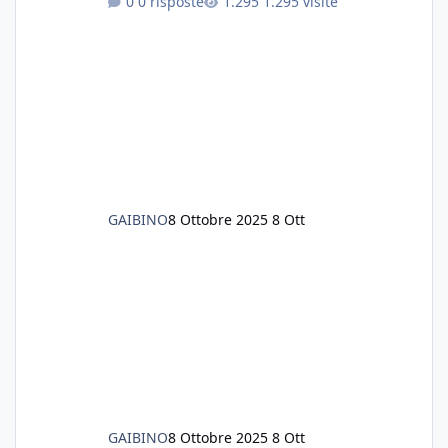
0 risposte
1.295 visite
cardinali, e tre pulitori in una vasca con 200
litri di acqua circa. Ho già tolto migliaia di
lumachine e non esagero. Ora vorrei togliere
tutto il fondo che ho, scuro e molto bello, ma
ancora pieno di lumache, che fatico a togliere
senza rimuovere il fondo. Vorrei quindi toglie
GAIBINO
8 Ottobre 2025
8 Ott
GAIBINO
8 Ottobre 2025
8 Ott