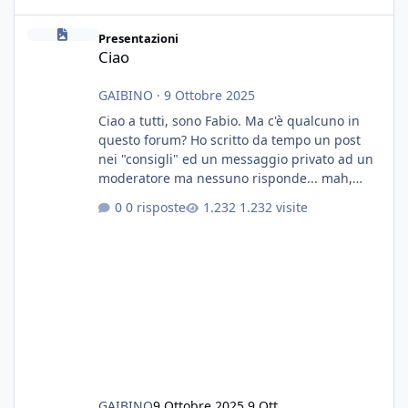
Ciao
Presentazioni
Ciao
GAIBINO
·
9 Ottobre 2025
Ciao a tutti, sono Fabio. Ma c'è qualcuno in
questo forum? Ho scritto da tempo un post
nei "consigli" ed un messaggio privato ad un
moderatore ma nessuno risponde... mah,
chissà... speravo in un consiglio...
0 risposte
1.232 visite
GAIBINO
9 Ottobre 2025
9 Ott