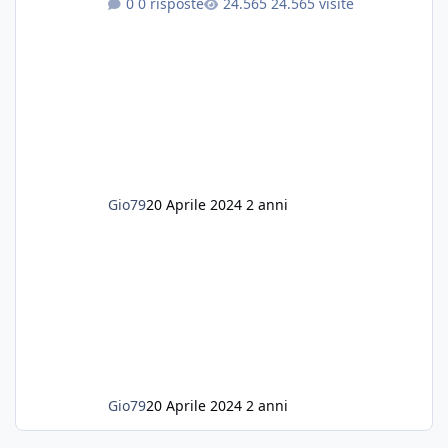
0 risposte
24.565 visite
E' stata una bella scuola per quanto riguarda
ogni forma di malattia......attualmente ne
possiedo otto, in salute, di circa 14 cm in un
acquario dedicato unicamente a loro. Da
settembre dell'anno scorso ho deciso di
lanciarmi in una seconda sfida, Discus. Attua
Gio79
20 Aprile 2024
2 anni
Gio79
20 Aprile 2024
2 anni