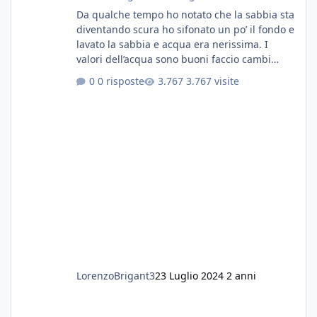
Da qualche tempo ho notato che la sabbia sta
diventando scura ho sifonato un po’ il fondo e
lavato la sabbia e acqua era nerissima. I
valori dell’acqua sono buoni faccio cambi
settimanali con ro. Poche piante e fondo. On
0 risposte
3.767 visite
fertilizzato.le foglie delle piante sono
diventate nere. Quali sono i motivi e i rimedi
grazie
LorenzoBrigant3
23 Luglio 2024
2 anni