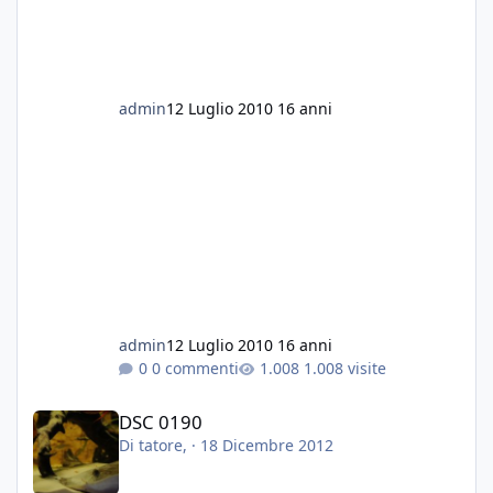
stanno benissimo.
Cosa mi consigliate è una cosa fattibile?
Scusatemi, volevo aggiungere che prima
delle lumache l'acquario era perfetto, piante
rigogliose e pesci in salute. Ho tolto tutto
admin
12 Luglio 2010
16 anni
perche oltre ad essere infestanti, le lumache
mi hanno mangiato tutte le vallisneria e le
anubias...
Grazie a tutti
Fabio
admin
12 Luglio 2010
16 anni
0 commenti
1.008 visite
DSC 0190
DSC 0190
Di
tatore
, ·
18 Dicembre 2012