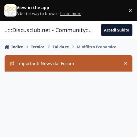
Vai al contenuto
View in the app
×
Di
A better way to browse.
Learn more
.
..:::Discusclub.net - Community::..
Accedi Subito
Indice
Tecnica
Fai da te
Minifiltro Economico
Importanti News dal Forum
Hide