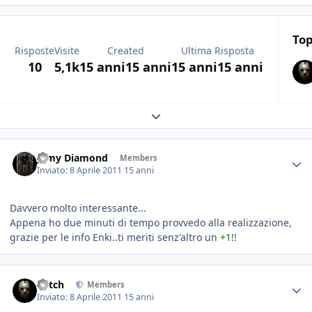
Top
Risposte
Visite
Created
Ultima Risposta
10
5,1k
15 anni
15 anni
15 anni
15 anni
Expand topic overview
Jamy Diamond
Members
Inviato:
8 Aprile 2011
15 anni
Davvero molto interessante...
Appena ho due minuti di tempo provvedo alla realizzazione,
grazie per le info Enki..ti meriti senz'altro un
+1
!!
Mitch
Members
Inviato:
8 Aprile 2011
15 anni