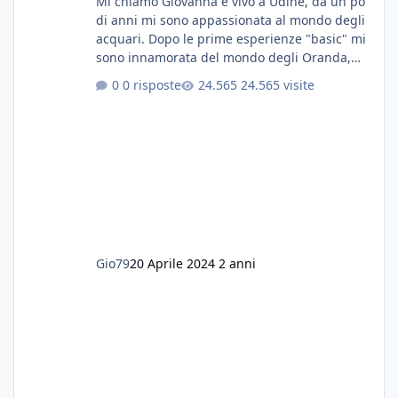
Mi chiamo Giovanna e vivo a Udine, da un pò
di anni mi sono appassionata al mondo degli
acquari. Dopo le prime esperienze "basic" mi
sono innamorata del mondo degli Oranda,
più precisamente dei Shogun e testa di leone.
0 risposte
24.565 visite
E' stata una bella scuola per quanto riguarda
ogni forma di malattia......attualmente ne
possiedo otto, in salute, di circa 14 cm in un
acquario dedicato unicamente a loro. Da
settembre dell'anno scorso ho deciso di
lanciarmi in una seconda sfida, Discus. Attua
Gio79
20 Aprile 2024
2 anni