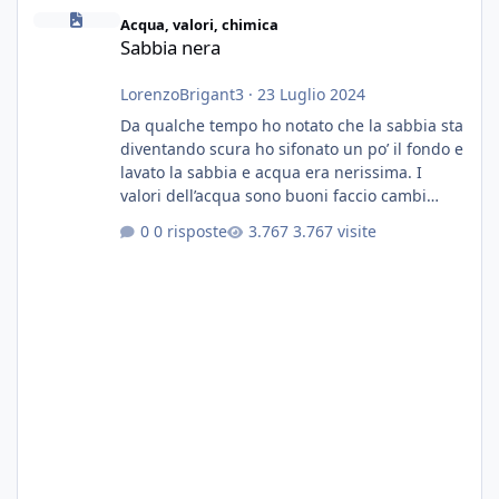
Sabbia nera
Acqua, valori, chimica
Sabbia nera
LorenzoBrigant3
·
23 Luglio 2024
Da qualche tempo ho notato che la sabbia sta
diventando scura ho sifonato un po’ il fondo e
lavato la sabbia e acqua era nerissima. I
valori dell’acqua sono buoni faccio cambi
settimanali con ro. Poche piante e fondo. On
0 risposte
3.767 visite
fertilizzato.le foglie delle piante sono
diventate nere. Quali sono i motivi e i rimedi
grazie