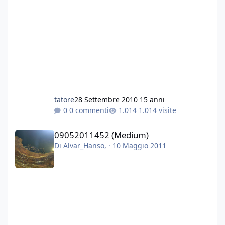
tatore
28 Settembre 2010
15 anni
0 commenti
1.014 visite
09052011452 (Medium)
09052011452 (Medium)
Di
Alvar_Hanso
, ·
10 Maggio 2011