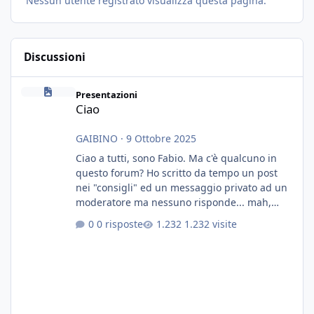
Nessun utente registrato visualizza questa pagina.
Discussioni
Ciao
Presentazioni
Ciao
GAIBINO
·
9 Ottobre 2025
Ciao a tutti, sono Fabio. Ma c'è qualcuno in
questo forum? Ho scritto da tempo un post
nei "consigli" ed un messaggio privato ad un
moderatore ma nessuno risponde... mah,
chissà... speravo in un consiglio...
0 risposte
1.232 visite