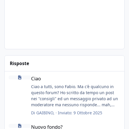
Risposte
Ciao
Ciao
Ciao a tutti, sono Fabio. Ma c'è qualcuno in
questo forum? Ho scritto da tempo un post
nei "consigli" ed un messaggio privato ad un
moderatore ma nessuno risponde... mah,
chissà... speravo in un consiglio...
Di
GAIBINO
, ·
Inviato:
9 Ottobre 2025
Nuovo fondo?
Nuovo fondo?