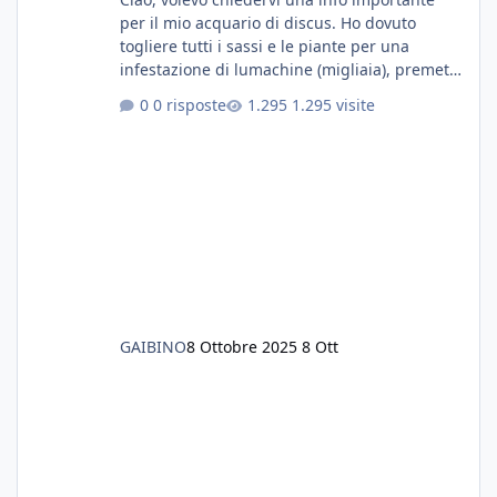
per il mio acquario di discus. Ho dovuto
togliere tutti i sassi e le piante per una
infestazione di lumachine (migliaia), premetto
che ho 3 discus, 8 coridoras, e una ventina di
0 risposte
1.295 visite
cardinali, e tre pulitori in una vasca con 200
litri di acqua circa. Ho già tolto migliaia di
lumachine e non esagero. Ora vorrei togliere
tutto il fondo che ho, scuro e molto bello, ma
ancora pieno di lumache, che fatico a togliere
senza rimuovere il fondo. Vorrei quindi toglie
GAIBINO
8 Ottobre 2025
8 Ott