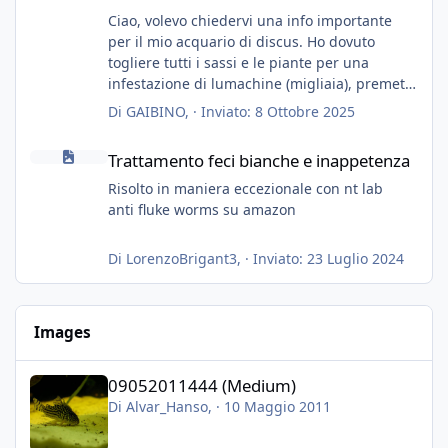
Ciao, volevo chiedervi una info importante
per il mio acquario di discus. Ho dovuto
togliere tutti i sassi e le piante per una
infestazione di lumachine (migliaia), premetto
che ho 3 discus, 8 coridoras, e una ventina di
Di
GAIBINO
, ·
Inviato:
8 Ottobre 2025
cardinali, e tre pulitori in una vasca con 200
Trattamento feci bianche e inappetenza
litri di acqua circa.
Trattamento feci bianche e inappetenza
Ho già tolto migliaia di lumachine e non
esagero.
Risolto in maniera eccezionale con nt lab
Ora vorrei togliere tutto il fondo che ho, scuro
anti fluke worms su amazon
e molto bello, ma ancora pieno di lumache,
che fatico a togliere senza rimuovere il fondo.
Di
LorenzoBrigant3
, ·
Inviato:
23 Luglio 2024
Vorrei quindi togliere tutto (il fondo dopo
oltre un anno è anche sporco quindi non
vedo l'ora di toglierlo anche per quello), e poi
Images
inserirò della sabbia bianca (accetto consigli
nel caso sia troppo estrema dopo un fondo
09052011444 (Medium)
color terra di siena bruciata).
09052011444 (Medium)
Posso togliere il fondo magari piano piano, in
Di
Alvar_Hanso
, ·
10 Maggio 2011
piu giorni, ed inserire la sabbia nuova (senza
nessun tipo di fretta), evitando di togliere i