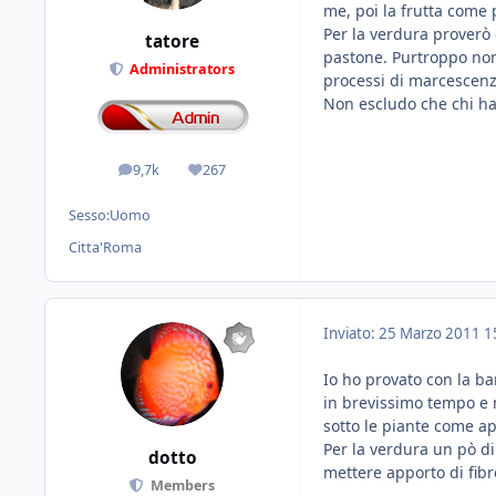
me, poi la frutta come p
Per la verdura proverò 
tatore
pastone. Purtroppo non
Administrators
processi di marcescenz
Non escludo che chi ha 
9,7k
267
messaggi
Reputazione
Sesso:
Uomo
Citta'
Roma
Inviato:
25 Marzo 2011
1
Io ho provato con la b
in brevissimo tempo e 
sotto le piante come a
Per la verdura un pò d
dotto
mettere apporto di fibr
Members