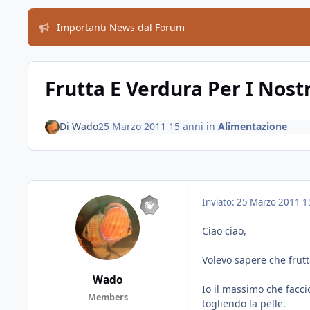
Importanti News dal Forum
Frutta E Verdura Per I Nost
Di
Wado
25 Marzo 2011
15 anni
in
Alimentazione
Inviato:
25 Marzo 2011
1
Ciao ciao,
Volevo sapere che frutt
Wado
Io il massimo che facci
Members
togliendo la pelle.