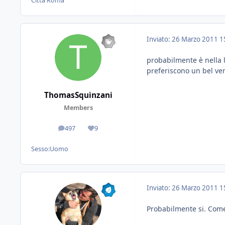
Citta'
Roma
Inviato:
26 Marzo 2011
1
probabilmente è nella 
preferiscono un bel ve
ThomasSquinzani
Members
497
9
messaggi
Reputazione
Sesso:
Uomo
Inviato:
26 Marzo 2011
1
Probabilmente si. Come