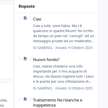
Risposte
Ciao
Ciao
Ciao a tutti, sono Fabio. Ma c'è
qualcuno in questo forum? Ho scritto
da tempo un post nei "consigli" ed un
messaggio privato ad un moderatore
ma nessuno risponde... mah, chissà...
Di
GAIBINO
, ·
Inviato:
9 Ottobre 2025
speravo in un consiglio...
Nuovo fondo?
Nuovo fondo?
Ciao, volevo chiedervi una info
importante per il mio acquario di
discus. Ho dovuto togliere tutti i sassi
e le piante per una infestazione di
lumachine (migliaia), premetto che ho
Di
GAIBINO
, ·
Inviato:
8 Ottobre 2025
3 discus, 8 coridoras, e una ventina di
Trattamento feci bianche e inappetenza
cardinali, e tre pulitori in una vasca
Trattamento feci bianche e
utta.
con 200 litri di acqua circa.
inappetenza
ima
Ho già tolto migliaia di lumachine e