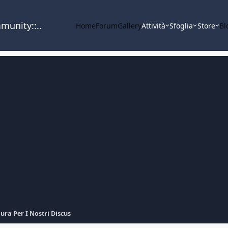
mmunity::..
Home
Forum
Gallery
Attività
Sfoglia
Store
Bl
ura Per I Nostri Discus