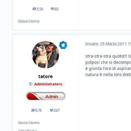
3,5k
80
messaggi
Reputazione
Sesso:
Uomo
Inviato:
25 Marzo 2011
1
stra-stra-stra quoto!!!
polposi che si decompo
è giunta l'ora di aspira
natura è nella loro diet
tatore
Administrators
9,7k
267
messaggi
Reputazione
Sesso:
Uomo