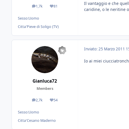
Il vantaggio e che quell
1,7k
81
messaggi
Reputazione
caridine, o le neritine 
Sesso:
Uomo
Citta'
Pieve di Soligo (TV)
Inviato:
25 Marzo 2011
1
Io ai miei ciucciatronc
Gianluca72
Members
2,7k
54
messaggi
Reputazione
Sesso:
Uomo
Citta'
Cesano Maderno