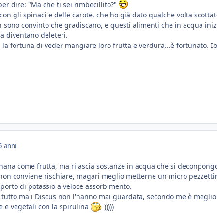
er dire: "Ma che ti sei rimbecillito?"
con gli spinaci e delle carote, che ho già dato qualche volta scottat
 sono convinto che gradiscano, e questi alimenti che in acqua ini
a diventano deleteri.
la fortuna di veder mangiare loro frutta e verdura...è fortunato. Io
5 anni
anana come frutta, ma rilascia sostanze in acqua che si deconpong
non conviene rischiare, magari meglio metterne un micro pezzetti
pporto di potassio a veloce assorbimento.
i tutto ma i Discus non l'hanno mai guardata, secondo me è meglio
e e vegetali con la spirulina
)))))