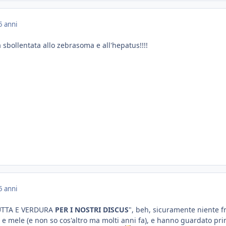
5 anni
 sbollentata allo zebrasoma e all'hepatus!!!!
5 anni
"FRUTTA E VERDURA
PER I NOSTRI DISCUS
", beh, sicuramente niente fr
e mele (e non so cos'altro ma molti anni fa), e hanno guardato pr