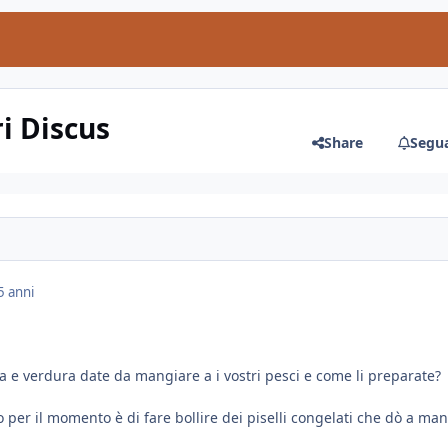
ri Discus
Share
Segua
5 anni
a e verdura date da mangiare a i vostri pesci e come li preparate?
o per il momento è di fare bollire dei piselli congelati che dò a ma