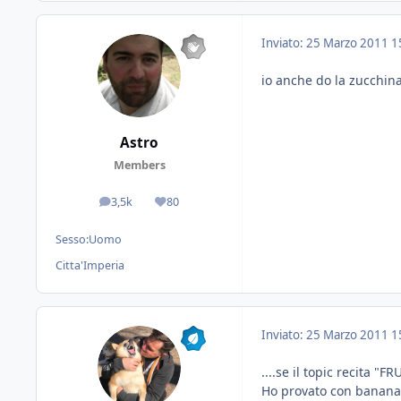
Inviato:
25 Marzo 2011
1
io anche do la zucchina
Astro
Members
3,5k
80
messaggi
Reputazione
Sesso:
Uomo
Citta'
Imperia
Inviato:
25 Marzo 2011
1
....se il topic recita 
Ho provato con banana 