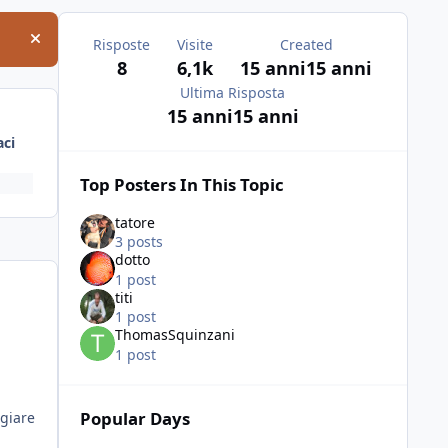
Risposte
Visite
Created
Hide announcement
8
6,1k
15 anni
15 anni
Ultima Risposta
15 anni
15 anni
ci
Top Posters In This Topic
tatore
3 posts
dotto
1 post
titi
1 post
ThomasSquinzani
1 post
Popular Days
ngiare