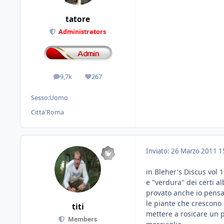
tatore
Administrators
9,7k
267
messaggi
Reputazione
Sesso:
Uomo
Citta'
Roma
Inviato:
26 Marzo 2011
1
in Bleher's Discus vol 
e "verdura" dei certi a
provato anche io pensa
le piante che crescono 
titi
mettere a rosicare un 
Members