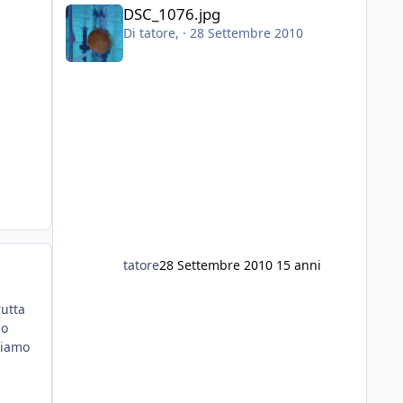
DSC_1076.jpg
DSC_1076.jpg
Di
tatore
, ·
28 Settembre 2010
tatore
28 Settembre 2010
15 anni
rutta
ho
biamo