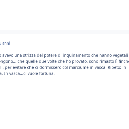
5 anni
 Io avevo una strizza del potere di inquinamento che hanno vegetali
ngono....che quelle due volte che ho provato, sono rimasto lì finc
rli, per evitare che ci dormissero col marciume in vasca. Ripeto: in
a. In vasca...ci vuole fortuna.