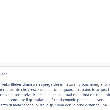
5 anni
1 Heiko Bleher dimostra e spiega che in natura i discus mangiano f
lberi e piante che crescono sulla riva e quando crescono le acque. 
ndo che sono selvatici i miei e sono abituati ma prima noi non ab
li e seconda: se il granulare gli fa cosi comodo perche si devono
pezzo di mela? anche io uso la spirulina ogni giorno e stanno una