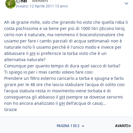
lionel
Members
Inviato:
12 Aprile 2011
15 anni
Ah ok grazie mille, solo che girando ho visto che quella roba li
costa pochissima e va bene per più di 1000 litri (dicono loro),
certo non è naturale, ma nemmeno il biocondizionatore che
usiamo per fare i cambi parziali di acqua settimanali non è
naturale no?o li usiamo perchè è l'unico modo e invece per
abbassare il
pH
si preferisce la torba visto che è un
alternativa naturale?
Comunque per quanto tempo di dura quel sacco di torba?
Ti spiego io per i miei cambi volevo fare cosi:
Prendere un filtro esterno caricarlo a torba e spugna e farlo
girare per le 48 ore che lascio stabulare l'acqua di solito cosi
l'acqua stabula-resta in movimento-viene torbata e di
conseguenza gli abbasso il
pH
(sempre se dovesse servirmi
non ho ancora analizzato il
pH
dell'acqua di casa)...
Grazie
PAGINA 1 DI 2
AVANTI