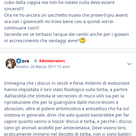
cubo della coppia ma non ho notato nulla devo essere
sincero!!!!
Ora ne ho ancora un sacchetto nuovo che proverò piu avanti
ora con i giovincelli mi trovo bene cosi e quindi vorrei
continuare cosi!!!
Secondo voi se torbassi l'acqua dei cambi anche per i giovani
in accrescimento che vantaggi avrei?
tatore
Administrators
Inviato:
26 Marzo 2011
15 anni
Immagina che i discus in secoli e forse millenni di evoluzione
hanno impostato il loro stato fisiologico sulla torba, a partire
dall'acidità che stimola le secrezioni di muco utili sia per la
riproduzione che per la guarigione dalle micro-lesioni e
abrasioni, oltre al potere antimicotico e antisettico che ha sul
sistema in generale..direi che solo questo basterebbe per far
capire quanto vanno 'a nozze' discus e torba, e perché i discus
sono gli animali acidofili per antonomasia. Dove vivono loro,
praticamente immersi nel decotto di torba, non ci sono batteri