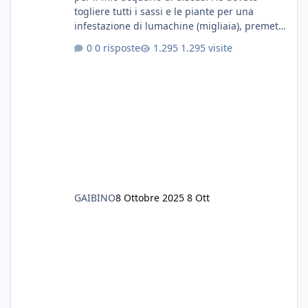
togliere tutti i sassi e le piante per una
infestazione di lumachine (migliaia), premetto
che ho 3 discus, 8 coridoras, e una ventina di
0 risposte
1.295 visite
cardinali, e tre pulitori in una vasca con 200
litri di acqua circa. Ho già tolto migliaia di
lumachine e non esagero. Ora vorrei togliere
tutto il fondo che ho, scuro e molto bello, ma
ancora pieno di lumache, che fatico a togliere
senza rimuovere il fondo. Vorrei quindi toglie
GAIBINO
8 Ottobre 2025
8 Ott