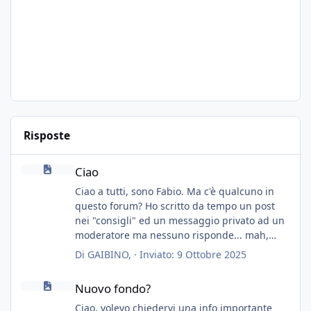
Risposte
Ciao
Ciao
Ciao a tutti, sono Fabio. Ma c'è qualcuno in
questo forum? Ho scritto da tempo un post
nei "consigli" ed un messaggio privato ad un
moderatore ma nessuno risponde... mah,
chissà... speravo in un consiglio...
Di
GAIBINO
, ·
Inviato:
9 Ottobre 2025
Nuovo fondo?
Nuovo fondo?
Ciao, volevo chiedervi una info importante