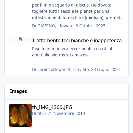
per il mio acquario di discus. Ho dovuto
togliere tutti i sassi e le piante per una
infestazione di lumachine (migliaia), premetto
che ho 3 discus, 8 coridoras, e una ventina di
Di
GAIBINO
, ·
Inviato:
8 Ottobre 2025
cardinali, e tre pulitori in una vasca con 200
Trattamento feci bianche e inappetenza
litri di acqua circa.
Trattamento feci bianche e inappetenza
Ho già tolto migliaia di lumachine e non
esagero.
Risolto in maniera eccezionale con nt lab
Ora vorrei togliere tutto il fondo che ho, scuro
anti fluke worms su amazon
e molto bello, ma ancora pieno di lumache,
che fatico a togliere senza rimuovere il fondo.
Di
LorenzoBrigant3
, ·
Inviato:
23 Luglio 2024
Vorrei quindi togliere tutto (il fondo dopo
oltre un anno è anche sporco quindi non
vedo l'ora di toglierlo anche per quello), e poi
Images
inserirò della sabbia bianca (accetto consigli
nel caso sia troppo estrema dopo un fondo
th_IMG_4309.JPG
color terra di siena bruciata).
th_IMG_4309.JPG
Posso togliere il fondo magari piano piano, in
Di
titi
, ·
21 Novembre 2010
piu giorni, ed inserire la sabbia nuova (senza
nessun tipo di fretta), evitando di togliere i
pesci?