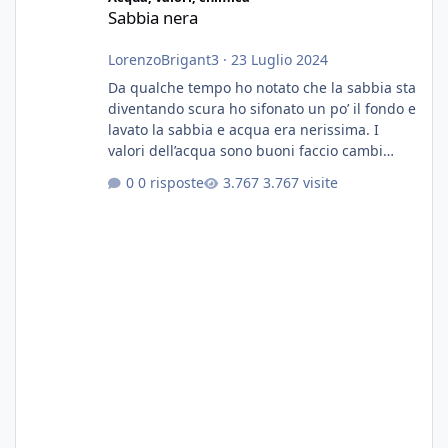
Sabbia nera
LorenzoBrigant3
·
23 Luglio 2024
Da qualche tempo ho notato che la sabbia sta
diventando scura ho sifonato un po’ il fondo e
lavato la sabbia e acqua era nerissima. I
valori dell’acqua sono buoni faccio cambi
settimanali con ro. Poche piante e fondo. On
0 risposte
3.767 visite
fertilizzato.le foglie delle piante sono
diventate nere. Quali sono i motivi e i rimedi
grazie