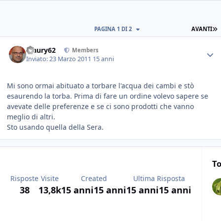
PAGINA 1 DI 2
AVANTI
Maury62
Members
Inviato:
23 Marzo 2011
15 anni
Mi sono ormai abituato a torbare l'acqua dei cambi e stò
esaurendo la torba. Prima di fare un ordine volevo sapere se
avevate delle preferenze e se ci sono prodotti che vanno
meglio di altri.
Sto usando quella della Sera.
To
Risposte
Visite
Created
Ultima Risposta
38
13,8k
15 anni
15 anni
15 anni
15 anni