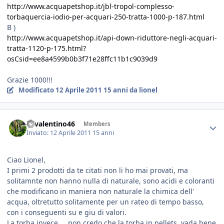
http://www.acquapetshop.it/jbl-tropol-complesso-
torbaquercia-iodio-per-acquari-250-tratta-1000-p-187.html
B )
http://www.acquapetshop.it/api-down-riduttore-negli-acquari-
tratta-1120-p-175.html?
osCsid=ee8a4599b0b3f71e28ffc11b1c9039d9
Grazie 1000!!!
Modificato
12 Aprile 2011
15 anni
da lionel
46valentino46
Members
Inviato:
12 Aprile 2011
15 anni
Ciao Lionel,
I primi 2 prodotti da te citati non li ho mai provati, ma
solitamnte non hanno nulla di naturale, sono acidi e coloranti
che modificano in maniera non naturale la chimica dell'
acqua, oltretutto solitamente per un rateo di tempo basso,
con i conseguenti su e giu di valori.
La torba invece ... non credo che la torba in pellets, vada bene