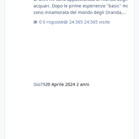
acquari. Dopo le prime esperienze "basic" mi
sono innamorata del mondo degli Oranda,
più precisamente dei Shogun e testa di leone.
0 risposte
24.565 visite
E' stata una bella scuola per quanto riguarda
ogni forma di malattia......attualmente ne
possiedo otto, in salute, di circa 14 cm in un
acquario dedicato unicamente a loro. Da
settembre dell'anno scorso ho deciso di
lanciarmi in una seconda sfida, Discus. Attua
Gio79
20 Aprile 2024
2 anni