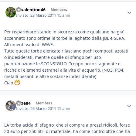
46valentino46
Members
Inviato:
23 Marzo 2011
15 anni
Per risparmiare stando in sicurezza come qualcuno ha gia'
accennato sono ottime le torbe la laghetto della JBL e SERA.
Altrimenti vado di WAVE.
Tutte queste torbe elencate rilasciano pochi composti azotati
o indesiderati, mentre quelle di sfango per uso
piantumazione le SCONSIGLIO. Troppo poco stagionate e
ricche di elementi estranei alla vita d' acquario. (NO3, PO4,
metalli pesanti e altre sostanze indesiderate)
Ciao
sane84
Members
Inviato:
26 Marzo 2011
15 anni
LA torba acida di sfagno, che si compra a prezzi ridicoli, forse
20 euro per 250 litri di materiale, ha come contro oltre che ha