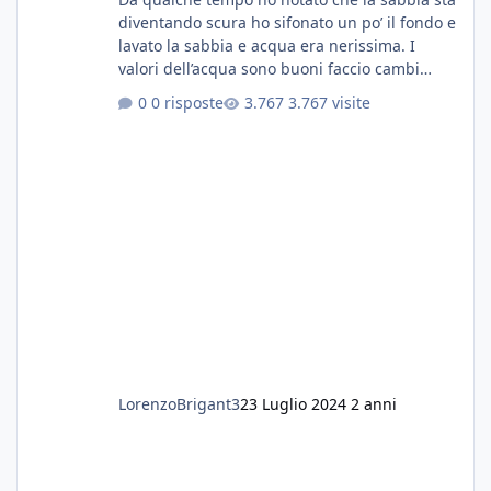
diventando scura ho sifonato un po’ il fondo e
lavato la sabbia e acqua era nerissima. I
valori dell’acqua sono buoni faccio cambi
settimanali con ro. Poche piante e fondo. On
0 risposte
3.767 visite
fertilizzato.le foglie delle piante sono
diventate nere. Quali sono i motivi e i rimedi
grazie
LorenzoBrigant3
23 Luglio 2024
2 anni