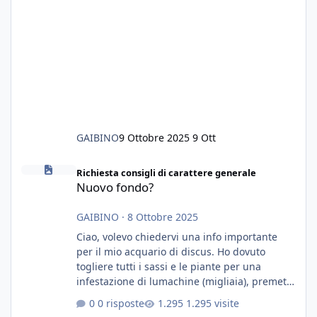
GAIBINO
9 Ottobre 2025
9 Ott
Nuovo fondo?
Richiesta consigli di carattere generale
Nuovo fondo?
GAIBINO
·
8 Ottobre 2025
Ciao, volevo chiedervi una info importante
per il mio acquario di discus. Ho dovuto
togliere tutti i sassi e le piante per una
infestazione di lumachine (migliaia), premetto
che ho 3 discus, 8 coridoras, e una ventina di
0 risposte
1.295 visite
cardinali, e tre pulitori in una vasca con 200