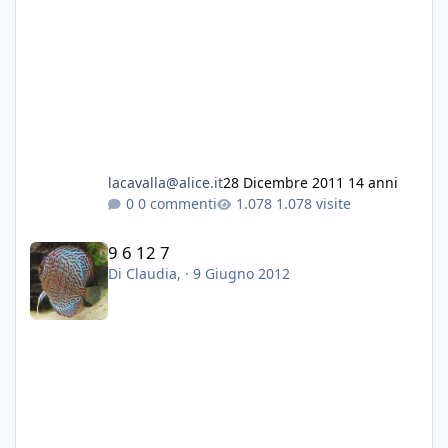
lacavalla@alice.it
28 Dicembre 2011
14 anni
0 commenti
1.078 visite
9 6 12 7
9 6 12 7
Di
Claudia
, ·
9 Giugno 2012