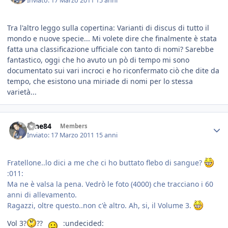
Inviato:
17 Marzo 2011
15 anni
Tra l'altro leggo sulla copertina: Varianti di discus di tutto il
mondo e nuove specie... Mi volete dire che finalmente è stata
fatta una classificazione ufficiale con tanto di nomi? Sarebbe
fantastico, oggi che ho avuto un pò di tempo mi sono
documentato sui vari incroci e ho riconfermato ciò che dite da
tempo, che esistono una miriade di nomi per lo stessa
varietà...
sane84
Members
Inviato:
17 Marzo 2011
15 anni
Fratellone..lo dici a me che ci ho buttato flebo di sangue?
:011:
Ma ne è valsa la pena. Vedrò le foto (4000) che tracciano i 60
anni di allevamento.
Ragazzi, oltre questo..non c'è altro. Ah, si, il Volume 3.
Vol 3?
??
:undecided: