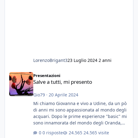
LorenzoBrigant3
23 Luglio 2024
2 anni
Salve a tutti, mi presento
Presentazioni
Salve a tutti, mi presento
Gio79
·
20 Aprile 2024
Mi chiamo Giovanna e vivo a Udine, da un pò
di anni mi sono appassionata al mondo degli
acquari. Dopo le prime esperienze "basic" mi
sono innamorata del mondo degli Oranda,
più precisamente dei Shogun e testa di leone.
0 risposte
24.565 visite
E' stata una bella scuola per quanto riguarda