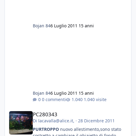
Cosa mi consigliate è una cosa fattibile?
Scusatemi, volevo aggiungere che prima
delle lumache l'acquario era perfetto, piante
rigogliose e pesci in salute. Ho tolto tutto
Bojan 84
6 Luglio 2011
15 anni
perche oltre ad essere infestanti, le lumache
mi hanno mangiato tutte le vallisneria e le
anubias...
Grazie a tutti
Fabio
Bojan 84
6 Luglio 2011
15 anni
0 commenti
1.040 visite
PC280343
PC280343
Di
lacavalla@alice.it
, ·
28 Dicembre 2011
PURTROPPO
nuovo allestimento,sono stato
costretto a cambiare il ghiaietto di fondo.