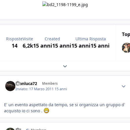
Top
Risposte
Visite
Created
Ultima Risposta
14
6,2k
15 anni
15 anni
15 anni
15 anni
Expand topic overview
Gianluca72
Members
Inviato:
17 Marzo 2011
15 anni
E' un evento aspettato da tempo, se si organizza un gruppo d'
acquisto io ci sono .