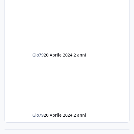
ogni forma di malattia......attualmente ne
possiedo otto, in salute, di circa 14 cm in un
acquario dedicato unicamente a loro. Da
settembre dell'anno scorso ho deciso di
lanciarmi in una seconda sfida, Discus. Attua
Gio79
20 Aprile 2024
2 anni
Gio79
20 Aprile 2024
2 anni