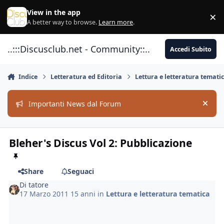
Vai al contenuto
View in the app
×
Di
A better way to browse.
Learn more
.
..:::Discusclub.net - Community::..
Accedi Subito
Indice
Letteratura ed Editoria
Lettura e letteratura temati
Importanti News dal Forum
Hide
Bleher's Discus Vol 2: Pubblicazione
Share
Seguaci
Di
tatore
17 Marzo 2011
15 anni
in
Lettura e letteratura tematica