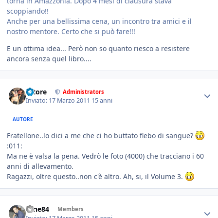
torna in Amazzonia. Dopo 4 mesi di clausura stava
scoppiando!!
Anche per una bellissima cena, un incontro tra amici e il
nostro mentore. Certo che si può fare!!!
E un ottima idea... Però non so quanto riesco a resistere
ancora senza quel libro....
tatore
Administrators
Inviato:
17 Marzo 2011
15 anni
AUTORE
Fratellone..lo dici a me che ci ho buttato flebo di sangue?
:011:
Ma ne è valsa la pena. Vedrò le foto (4000) che tracciano i 60
anni di allevamento.
Ragazzi, oltre questo..non c'è altro. Ah, si, il Volume 3.
sane84
Members