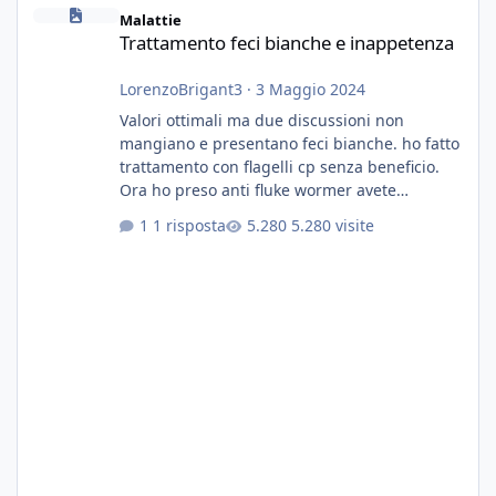
Trattamento feci bianche e inappetenza
Malattie
Trattamento feci bianche e inappetenza
LorenzoBrigant3
·
3 Maggio 2024
Valori ottimali ma due discussioni non
mangiano e presentano feci bianche. ho fatto
trattamento con flagelli cp senza beneficio.
Ora ho preso anti fluke wormer avete
esperienza nel trattamento con questa
1 risposta
5.280 visite
sostanza