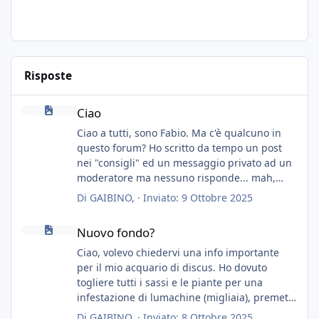
Risposte
Ciao
Ciao
Ciao a tutti, sono Fabio. Ma c'è qualcuno in
questo forum? Ho scritto da tempo un post
nei "consigli" ed un messaggio privato ad un
moderatore ma nessuno risponde... mah,
chissà... speravo in un consiglio...
Di
GAIBINO
, ·
Inviato:
9 Ottobre 2025
Nuovo fondo?
Nuovo fondo?
Ciao, volevo chiedervi una info importante
per il mio acquario di discus. Ho dovuto
togliere tutti i sassi e le piante per una
infestazione di lumachine (migliaia), premetto
che ho 3 discus, 8 coridoras, e una ventina di
Di
GAIBINO
, ·
Inviato:
8 Ottobre 2025