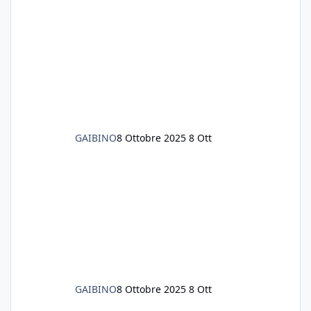
litri di acqua circa. Ho già tolto migliaia di
lumachine e non esagero. Ora vorrei togliere
tutto il fondo che ho, scuro e molto bello, ma
ancora pieno di lumache, che fatico a togliere
senza rimuovere il fondo. Vorrei quindi toglie
GAIBINO
8 Ottobre 2025
8 Ott
GAIBINO
8 Ottobre 2025
8 Ott