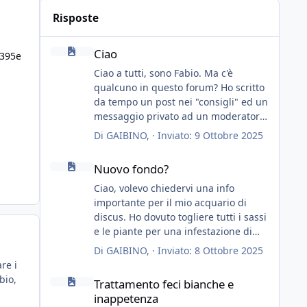
Risposte
Ciao
Ciao
6395e
Ciao a tutti, sono Fabio. Ma c'è
qualcuno in questo forum? Ho scritto
da tempo un post nei "consigli" ed un
messaggio privato ad un moderatore
ma nessuno risponde... mah, chissà...
Di
GAIBINO
, ·
Inviato:
9 Ottobre 2025
speravo in un consiglio...
Nuovo fondo?
Nuovo fondo?
Ciao, volevo chiedervi una info
importante per il mio acquario di
discus. Ho dovuto togliere tutti i sassi
e le piante per una infestazione di
lumachine (migliaia), premetto che ho
Di
GAIBINO
, ·
Inviato:
8 Ottobre 2025
3 discus, 8 coridoras, e una ventina di
re i
Trattamento feci bianche e inappetenza
cardinali, e tre pulitori in una vasca
bio,
Trattamento feci bianche e
con 200 litri di acqua circa.
inappetenza
Ho già tolto migliaia di lumachine e