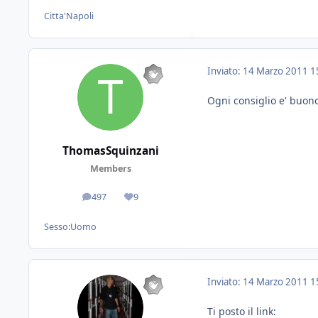
Citta'
Napoli
Inviato:
14 Marzo 2011
1
Ogni consiglio e' buon
ThomasSquinzani
Members
497
9
messaggi
Reputazione
Sesso:
Uomo
Inviato:
14 Marzo 2011
1
Ti posto il link: