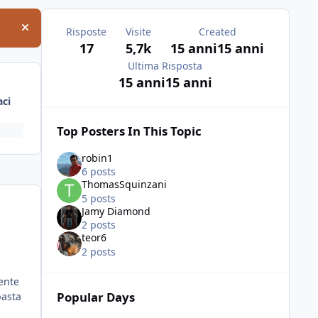
Risposte
Visite
Created
Hide announcement
17
5,7k
15 anni
15 anni
Ultima Risposta
15 anni
15 anni
ci
Top Posters In This Topic
robin1
6 posts
ThomasSquinzani
5 posts
Jamy Diamond
2 posts
teor6
2 posts
ente
Popular Days
basta