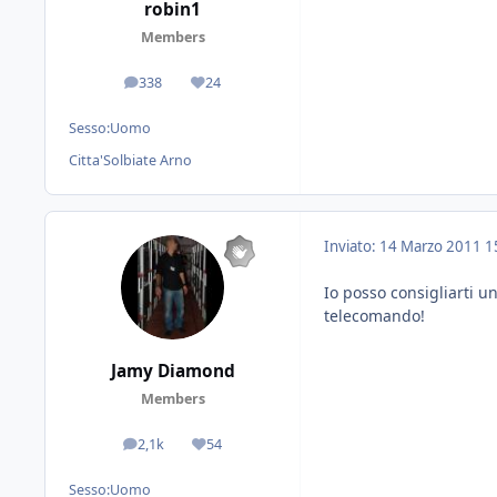
robin1
Members
338
24
messaggi
Reputazione
Sesso:
Uomo
Citta'
Solbiate Arno
Inviato:
14 Marzo 2011
1
Io posso consigliarti un
telecomando!
Jamy Diamond
Members
2,1k
54
messaggi
Reputazione
Sesso:
Uomo