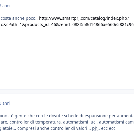
5 anni
 costa anche poco..
http://www.smartprj.com/catalog/index.php?
fo&cPath=1&products_id=46&zenid=088f558d14866ae560e5881c9
5 anni
uino c'è gente che con le dovute schede di espansione per aumenta
creare, controller di temperatura, automatismi luci, automatismi cam
ngiatoie... compresi anche controller di valori...
ph
.. ecc ecc