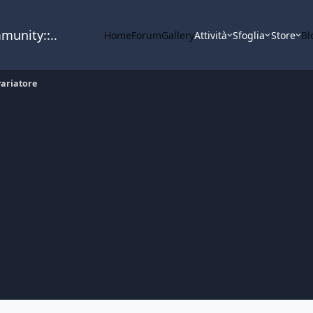
mmunity::..
Home
Forum
Gallery
Attività
Sfoglia
Store
Bl
ariatore