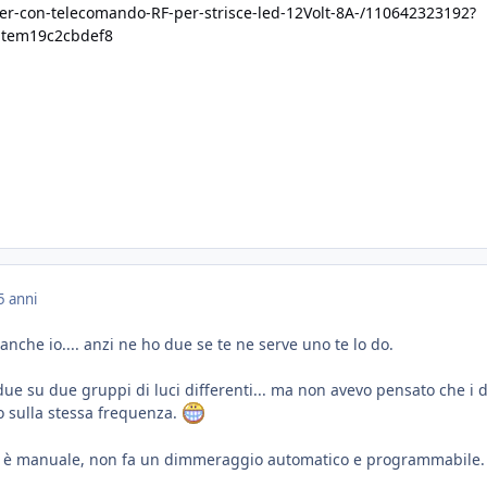
mer-con-telecomando-RF-per-strisce-led-12Volt-8A-/110642323192?
item19c2cbdef8
5 anni
nche io.... anzi ne ho due se te ne serve uno te lo do.
due su due gruppi di luci differenti... ma non avevo pensato che i 
 sulla stessa frequenza.
e è manuale, non fa un dimmeraggio automatico e programmabile.