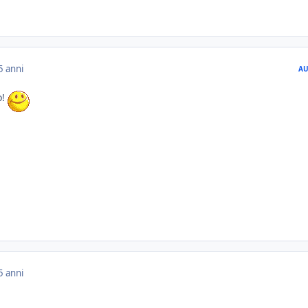
5 anni
AU
o!
5 anni