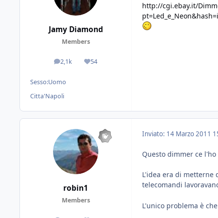
http://cgi.ebay.it/Dim
pt=Led_e_Neon&hash=
Jamy Diamond
Members
2,1k
54
messaggi
Reputazione
Sesso:
Uomo
Citta'
Napoli
Inviato:
14 Marzo 2011
1
Questo dimmer ce l'ho a
L'idea era di metterne 
telecomandi lavoravano
robin1
Members
L'unico problema è ch