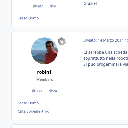
Grazie!
497
9
messaggi
Reputazione
Sesso:
Uomo
Inviato:
14 Marzo 2011
1
Ci sarebbe una scheda 
soprattutto nella robot
Si può progammare via 
robin1
Members
338
24
messaggi
Reputazione
Sesso:
Uomo
Citta'
Solbiate Arno