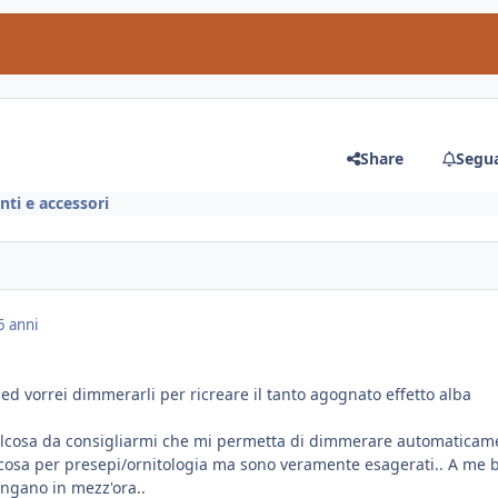
Share
Segua
ti e accessori
5 anni
 led vorrei dimmerarli per ricreare il tanto agognato effetto alba
alcosa da consigliarmi che mi permetta di dimmerare automaticam
alcosa per presepi/ornitologia ma sono veramente esagerati.. A me 
ngano in mezz'ora..