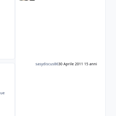
sasydiscus86
30 Aprile 2011
15 anni
due