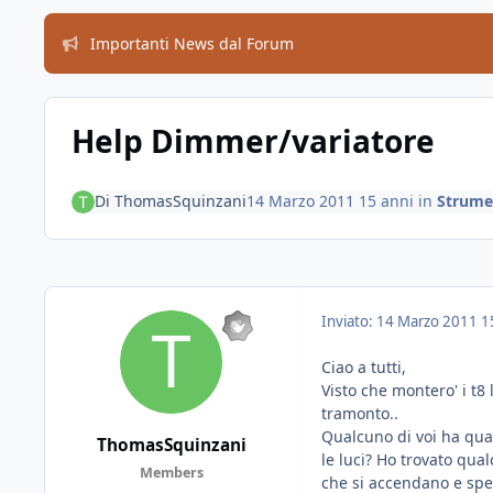
Importanti News dal Forum
Help Dimmer/variatore
Di
ThomasSquinzani
14 Marzo 2011
15 anni
in
Strumen
Inviato:
14 Marzo 2011
1
Ciao a tutti,
Visto che montero' i t8
tramonto..
Qualcuno di voi ha qu
ThomasSquinzani
le luci? Ho trovato qu
Members
che si accendano e spe