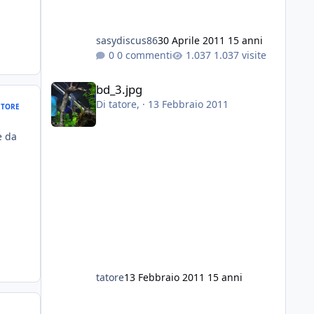
sasydiscus86
30 Aprile 2011
15 anni
0 commenti
1.037 visite
bd_3.jpg
bd_3.jpg
Di
tatore
, ·
13 Febbraio 2011
TORE
e da
tatore
13 Febbraio 2011
15 anni