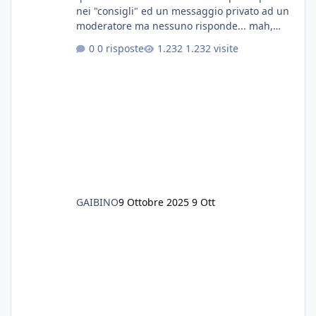
nei "consigli" ed un messaggio privato ad un
moderatore ma nessuno risponde... mah,
chissà... speravo in un consiglio...
0 risposte
1.232 visite
GAIBINO
9 Ottobre 2025
9 Ott