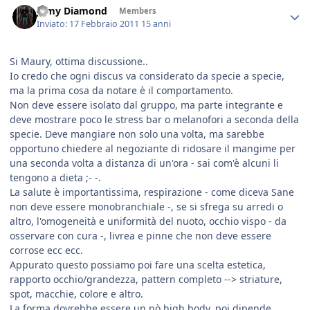
Jamy Diamond
Members
Inviato:
17 Febbraio 2011
15 anni
Si Maury, ottima discussione..
Io credo che ogni discus va considerato da specie a specie,
ma la prima cosa da notare è il comportamento.
Non deve essere isolato dal gruppo, ma parte integrante e
deve mostrare poco le stress bar o melanofori a seconda della
specie. Deve mangiare non solo una volta, ma sarebbe
opportuno chiedere al negoziante di ridosare il mangime per
una seconda volta a distanza di un'ora - sai com'è alcuni li
tengono a dieta ;- -.
La salute è importantissima, respirazione - come diceva Sane
non deve essere monobranchiale -, se si sfrega su arredi o
altro, l'omogeneità e uniformità del nuoto, occhio vispo - da
osservare con cura -, livrea e pinne che non deve essere
corrose ecc ecc.
Appurato questo possiamo poi fare una scelta estetica,
rapporto occhio/grandezza, pattern completo --> striature,
spot, macchie, colore e altro.
La forma dovrebbe essere un pò high body, poi dipende