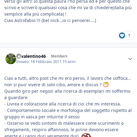
verso gli altri! Io questa paura l'ho persa ed è per questo che
scrivo e scriverò qualsiasi cosa che mi va di chiedere(dalla più
semplice alla più complicata) !
Ciao Astrofabio !!! (bel nick...io ci penserei....)
1
46valentino46
Members
Inviato:
18 Febbraio 2011
15 anni
Ciao a tutti, altro post che mi ero perso, il lavoro che soffoca...
non si puo' vivere di solo cibo, amore e discus ?
Quando giro per negozi alla ricerca di esemplari mi soffermo
a guardare:
- Livrea e colorazione alla ricerca di cio' che mi interessa.
- Comportamento sociale e morfologia del soggetto rispetto al
gruppo in vasca per intuirne il sesso
- Osservo se vedo sintomi di malessere come scurimenti o
sfregamenti, respiro affannoso, le pinne devono essere
aperte e i raggi duri veramente duri