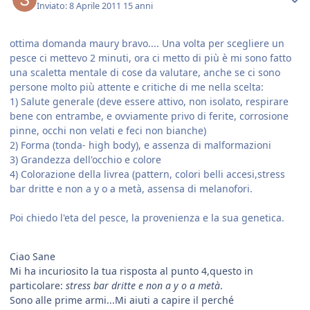
Inviato:
8 Aprile 2011
15 anni
ottima domanda maury bravo.... Una volta per scegliere un
pesce ci mettevo 2 minuti, ora ci metto di più è mi sono fatto
una scaletta mentale di cose da valutare, anche se ci sono
persone molto più attente e critiche di me nella scelta:
1) Salute generale (deve essere attivo, non isolato, respirare
bene con entrambe, e ovviamente privo di ferite, corrosione
pinne, occhi non velati e feci non bianche)
2) Forma (tonda- high body), e assenza di malformazioni
3) Grandezza dell'occhio e colore
4) Colorazione della livrea (pattern, colori belli accesi,stress
bar dritte e non a y o a metà, assensa di melanofori.
Poi chiedo l'eta del pesce, la provenienza e la sua genetica.
Ciao Sane
Mi ha incuriosito la tua risposta al punto 4,questo in
particolare:
stress bar dritte e non a y o a metà
.
Sono alle prime armi...Mi aiuti a capire il perché