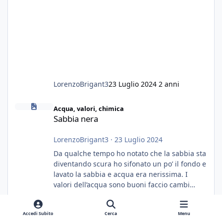
LorenzoBrigant3
23 Luglio 2024
2 anni
Sabbia nera
Acqua, valori, chimica
Sabbia nera
LorenzoBrigant3
·
23 Luglio 2024
Da qualche tempo ho notato che la sabbia sta
diventando scura ho sifonato un po’ il fondo e
lavato la sabbia e acqua era nerissima. I
valori dell’acqua sono buoni faccio cambi
settimanali con ro. Poche piante e fondo. On
0 risposte
3.767 visite
fertilizzato.le foglie delle piante sono
Accedi Subito
Cerca
Menu
diventate nere. Quali sono i motivi e i rimedi