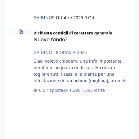
GAIBINO
9 Ottobre 2025
9 Ott
Nuovo fondo?
Richiesta consigli di carattere generale
Nuovo fondo?
GAIBINO
·
8 Ottobre 2025
Ciao, volevo chiedervi una info importante
per il mio acquario di discus. Ho dovuto
togliere tutti i sassi e le piante per una
infestazione di lumachine (migliaia), premetto
che ho 3 discus, 8 coridoras, e una ventina di
0 risposte
1.295 visite
cardinali, e tre pulitori in una vasca con 200
litri di acqua circa. Ho già tolto migliaia di
lumachine e non esagero. Ora vorrei togliere
tutto il fondo che ho, scuro e molto bello, ma
ancora pieno di lumache, che fatico a togliere
senza rimuovere il fondo. Vorrei quindi toglie