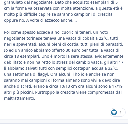
granulato dal negoziante. Dato che acquisto esemplari di 5
cm la forma va osservata con molta attenzione, a questa età è
molto più difficile capire se saranno campioni di crescita
oppure no. A volte ci azzecco anche....
Poi come spesso accade a noi cuoricini teneri, un noto
negoziante torinese teneva una vasca di cobalt a 22°C, tutti
neri e spaventati, alcuni pieni di costia, tutti pieni di parassiti.
Io ed un amico abbiamo offerto 30 euro per tutta la vasca di
circa 18 esemplari. Uno è morto la sera stessa, evidentemente
debilitato e non ha retto lo stress del cambio vasca, gli altri 17
li abbiamo salvati tutti con semplici costapur, acqua a 32°C,
una settimana di flagyl. Ora alcuni li ho io e anche se non
saranno mai campioni di forma almeno sono vivi e devo dire
anche discreti, erano a circa 10/13 cm ora alcuni sono a 17/19
altri più piccini. Purtroppo la crescita viene compromessa dal
maltrattamento.
1