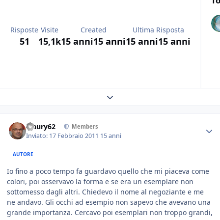
To
Risposte
Visite
Created
Ultima Risposta
51
15,1k
15 anni
15 anni
15 anni
15 anni
Expand topic overview
Maury62
Members
Inviato:
17 Febbraio 2011
15 anni
AUTORE
Io fino a poco tempo fa guardavo quello che mi piaceva come
colori, poi osservavo la forma e se era un esemplare non
sottomesso dagli altri. Chiedevo il nome al negoziante e me
ne andavo. Gli occhi ad esempio non sapevo che avevano una
grande importanza. Cercavo poi esemplari non troppo grandi,