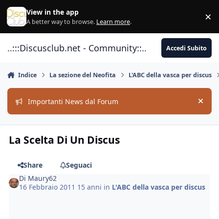
Vai al contenuto
View in the app
×
Di
A better way to browse.
Learn more
.
..:::Discusclub.net - Community::..
Accedi Subito
Indice
La sezione del Neofita
L'ABC della vasca per discus
Importanti News dal Forum
Hide
La Scelta Di Un Discus
Share
Seguaci
Di
Maury62
16 Febbraio 2011
15 anni
in
L'ABC della vasca per discus