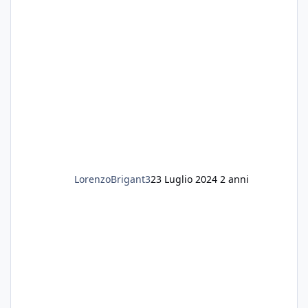
diventate nere. Quali sono i motivi e i rimedi
grazie
LorenzoBrigant3
23 Luglio 2024
2 anni