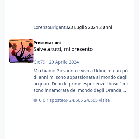
LorenzoBrigant3
23 Luglio 2024
2 anni
Salve a tutti, mi presento
Presentazioni
Salve a tutti, mi presento
Gio79
·
20 Aprile 2024
Mi chiamo Giovanna e vivo a Udine, da un pò
di anni mi sono appassionata al mondo degli
acquari. Dopo le prime esperienze "basic" mi
sono innamorata del mondo degli Oranda,
più precisamente dei Shogun e testa di leone.
0 risposte
24.565 visite
E' stata una bella scuola per quanto riguarda
ogni forma di malattia......attualmente ne
possiedo otto, in salute, di circa 14 cm in un
acquario dedicato unicamente a loro. Da
settembre dell'anno scorso ho deciso di
lanciarmi in una seconda sfida, Discus. Attua