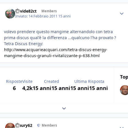
davide82ct
Members
Inviato:
14 Febbraio 2011
15 anni
volevo prendere questo mangime alternandolo con tetra
prima discus qual'è la differenza ...qualcuno l'ha provato ?
Tetra Discus Energy:
http://www.acquarieacquari.com/tetra-discus-energy-
mangime-discus-granuli-rivitalizzante-p-638.html
Top
Risposte
Visite
Created
Ultima Risposta
6
4,2k
15 anni
15 anni
15 anni
15 anni
Expand topic overview
Maury62
Members