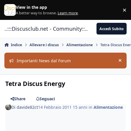
Vai al contenuto
View in the app
×
Di
A better way to browse.
Learn more
.
..:::Discusclub.net - Community::..
Accedi Subito
Indice
Allevare i discus
Alimentazione
Tetra Discus Ene
Importanti News dal Forum
Hide
Tetra Discus Energy
Share
Seguaci
Di
davide82ct
14 Febbraio 2011
15 anni
in
Alimentazione