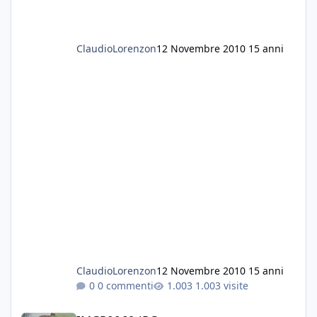
mi hanno mangiato tutte le vallisneria e le
anubias...
Grazie a tutti
Fabio
ClaudioLorenzon
12 Novembre 2010
15 anni
ClaudioLorenzon
12 Novembre 2010
15 anni
0 commenti
1.003 visite
IMGP0069.JPG