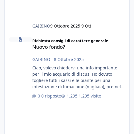
GAIBINO
9 Ottobre 2025
9 Ott
Nuovo fondo?
Richiesta consigli di carattere generale
Nuovo fondo?
GAIBINO
·
8 Ottobre 2025
Ciao, volevo chiedervi una info importante
per il mio acquario di discus. Ho dovuto
togliere tutti i sassi e le piante per una
infestazione di lumachine (migliaia), premetto
che ho 3 discus, 8 coridoras, e una ventina di
0 risposte
1.295 visite
cardinali, e tre pulitori in una vasca con 200
litri di acqua circa. Ho già tolto migliaia di
lumachine e non esagero. Ora vorrei togliere
tutto il fondo che ho, scuro e molto bello, ma
ancora pieno di lumache, che fatico a togliere
senza rimuovere il fondo. Vorrei quindi toglie