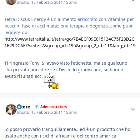
Inviato:
15 Febbraio 2011
15 anni
Tetra Discus Energy è un alimento arricchito con vitamine per
pesci in fase di acclimatazione terapia o degenza..come puoi
leggere qui
http://www.tetraitalia.it/tetra/go/7B4ECF09E015134C75F28D2C
1E29DCAE/?seite=7&group_id=195&group_2_id=11&lang_id=19
Ti ringrazio Tony! Si avevo visto l'etichetta, ma se qualcuno
l'ha provato puo' dire se i Dischi lo gradiscono, se hanno
avuto risultati ecc.
tatore
Administrators
Inviato:
15 Febbraio 2011
15 anni
Io posso provarlo tranquillamente...ed è un prodotto che ho
usato anche con i ciclidi africani e del centro america.