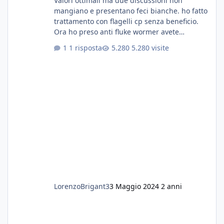
Valori ottimali ma due discussioni non
mangiano e presentano feci bianche. ho fatto
trattamento con flagelli cp senza beneficio.
Ora ho preso anti fluke wormer avete
esperienza nel trattamento con questa
1 risposta
5.280 visite
sostanza
LorenzoBrigant3
3 Maggio 2024
2 anni