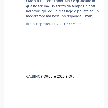
Ciao a tutti, sono Fabio. Ma c'è qualcuno in
questo forum? Ho scritto da tempo un post
nei "consigli" ed un messaggio privato ad un
moderatore ma nessuno risponde... mah,
chissà... speravo in un consiglio...
0 risposte
1.232 visite
GAIBINO
9 Ottobre 2025
9 Ott