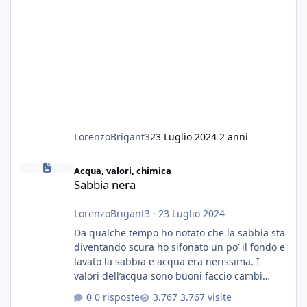
LorenzoBrigant3
23 Luglio 2024
2 anni
Sabbia nera
Acqua, valori, chimica
Sabbia nera
LorenzoBrigant3
·
23 Luglio 2024
Da qualche tempo ho notato che la sabbia sta
diventando scura ho sifonato un po’ il fondo e
lavato la sabbia e acqua era nerissima. I
valori dell’acqua sono buoni faccio cambi
settimanali con ro. Poche piante e fondo. On
0 risposte
3.767 visite
fertilizzato.le foglie delle piante sono