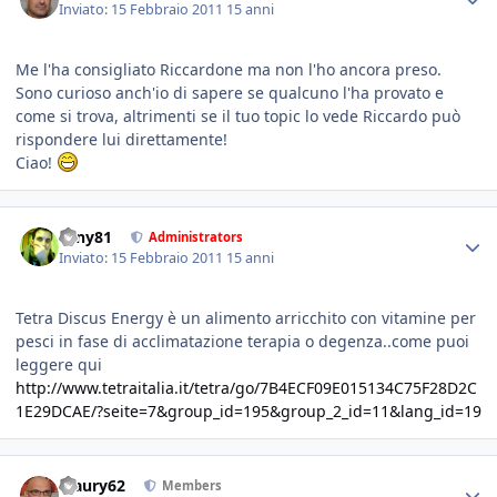
Inviato:
15 Febbraio 2011
15 anni
Me l'ha consigliato Riccardone ma non l'ho ancora preso.
Sono curioso anch'io di sapere se qualcuno l'ha provato e
come si trova, altrimenti se il tuo topic lo vede Riccardo può
rispondere lui direttamente!
Ciao!
tony81
Administrators
Inviato:
15 Febbraio 2011
15 anni
Tetra Discus Energy è un alimento arricchito con vitamine per
pesci in fase di acclimatazione terapia o degenza..come puoi
leggere qui
http://www.tetraitalia.it/tetra/go/7B4ECF09E015134C75F28D2C
1E29DCAE/?seite=7&group_id=195&group_2_id=11&lang_id=19
Maury62
Members