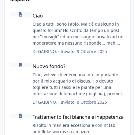
Ciao
Ciao
Ciao a tutti, sono Fabio. Ma c'è qualcuno in
questo forum? Ho scritto da tempo un post
nei "consigli" ed un messaggio privato ad un
moderatore ma nessuno risponde... mah,
chissà... speravo in un consiglio...
Di
GAIBINO
, ·
Inviato:
9 Ottobre 2025
Nuovo fondo?
Nuovo fondo?
Ciao, volevo chiedervi una info importante
per il mio acquario di discus. Ho dovuto
togliere tutti i sassi e le piante per una
infestazione di lumachine (migliaia), premetto
che ho 3 discus, 8 coridoras, e una ventina di
Di
GAIBINO
, ·
Inviato:
8 Ottobre 2025
cardinali, e tre pulitori in una vasca con 200
Trattamento feci bianche e inappetenza
litri di acqua circa.
Trattamento feci bianche e inappetenza
Ho già tolto migliaia di lumachine e non
esagero.
Risolto in maniera eccezionale con nt lab
Ora vorrei togliere tutto il fondo che ho, scuro
anti fluke worms su amazon