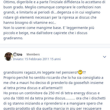
Ottimo, digeribile e a parte l'iniziale diffidenza lo accettano di
buon grado. Meglio comunque comprare le confezioni non
grandi, e limitarlo ai periodi di...degenza o in cui vogliamo
ridare gli elementi necessari per la ripresa ai discus che
hanno bisogno di vitamine ecc..
Non lo userei come mangime base. E' leggermente più
piccolo e beige, ma dall'odore capirete che i discus
gradiranno.
Astro
Members
Inviato:
15 Febbraio 2011
15 anni
grandissimi ragazzi,mi leggete nel pensiero?
??
Proprio perchè ho sentito riccardo che lo ha sia consigliato a
me che a mauri ho deciso di prenderlo da goosefish insieme
al tetra prima discus e all'artemia!!!!
Ho preso un continitore da 250 ml di tetra energy discus e
uno da 1000 ml da tetra prima discus.......... ora che i dischetti
di sg stanno iniziando a riprendersi e a mangiare spero che
questo prodotto gli dia quella marcia in piu per recuperare