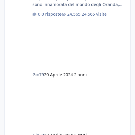
sono innamorata del mondo degli Oranda,
più precisamente dei Shogun e testa di leone.
0 risposte
24.565 visite
E' stata una bella scuola per quanto riguarda
ogni forma di malattia......attualmente ne
possiedo otto, in salute, di circa 14 cm in un
acquario dedicato unicamente a loro. Da
settembre dell'anno scorso ho deciso di
lanciarmi in una seconda sfida, Discus. Attua
Gio79
20 Aprile 2024
2 anni