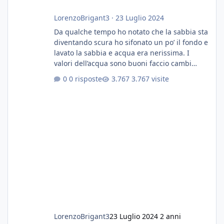
LorenzoBrigant3
·
23 Luglio 2024
Da qualche tempo ho notato che la sabbia sta
diventando scura ho sifonato un po’ il fondo e
lavato la sabbia e acqua era nerissima. I
valori dell’acqua sono buoni faccio cambi
settimanali con ro. Poche piante e fondo. On
0 risposte
3.767 visite
fertilizzato.le foglie delle piante sono
diventate nere. Quali sono i motivi e i rimedi
grazie
LorenzoBrigant3
23 Luglio 2024
2 anni