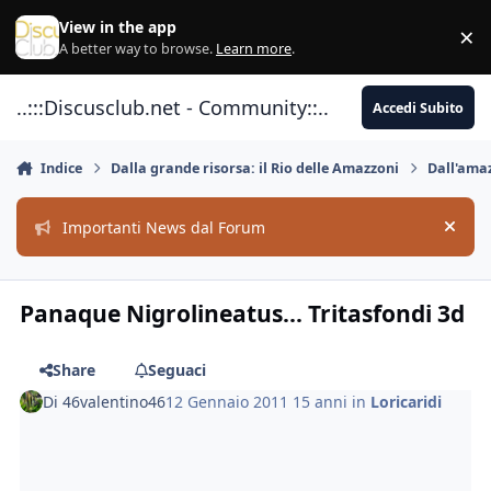
Vai al contenuto
View in the app
×
Di
A better way to browse.
Learn more
.
..:::Discusclub.net - Community::..
Accedi Subito
Indice
Dalla grande risorsa: il Rio delle Amazzoni
Dall'amaz
Importanti News dal Forum
Hide
Panaque Nigrolineatus... Tritasfondi 3d
Share
Seguaci
Di
46valentino46
12 Gennaio 2011
15 anni
in
Loricaridi