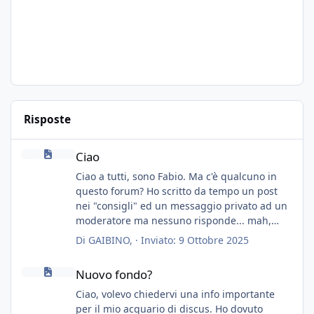
Risposte
Ciao
Ciao
Ciao a tutti, sono Fabio. Ma c'è qualcuno in
questo forum? Ho scritto da tempo un post
nei "consigli" ed un messaggio privato ad un
moderatore ma nessuno risponde... mah,
chissà... speravo in un consiglio...
Di
GAIBINO
, ·
Inviato:
9 Ottobre 2025
Nuovo fondo?
Nuovo fondo?
Ciao, volevo chiedervi una info importante
per il mio acquario di discus. Ho dovuto