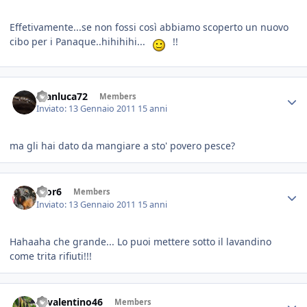
Effetivamente...se non fossi così abbiamo scoperto un nuovo
cibo per i Panaque..hihihihi...
!!
Gianluca72
Members
Inviato:
13 Gennaio 2011
15 anni
ma gli hai dato da mangiare a sto' povero pesce?
teor6
Members
Inviato:
13 Gennaio 2011
15 anni
Hahaaha che grande... Lo puoi mettere sotto il lavandino
come trita rifiuti!!!
46valentino46
Members