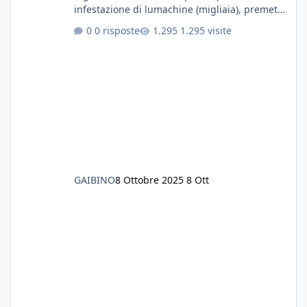
infestazione di lumachine (migliaia), premetto
che ho 3 discus, 8 coridoras, e una ventina di
0 risposte
1.295 visite
cardinali, e tre pulitori in una vasca con 200
litri di acqua circa. Ho già tolto migliaia di
lumachine e non esagero. Ora vorrei togliere
tutto il fondo che ho, scuro e molto bello, ma
ancora pieno di lumache, che fatico a togliere
senza rimuovere il fondo. Vorrei quindi toglie
GAIBINO
8 Ottobre 2025
8 Ott