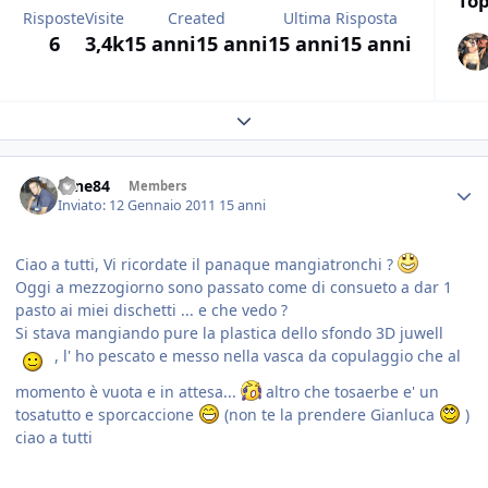
Top
Risposte
Visite
Created
Ultima Risposta
6
3,4k
15 anni
15 anni
15 anni
15 anni
Expand topic overview
sane84
Members
Inviato:
12 Gennaio 2011
15 anni
Ciao a tutti, Vi ricordate il panaque mangiatronchi ?
Oggi a mezzogiorno sono passato come di consueto a dar 1
pasto ai miei dischetti ... e che vedo ?
Si stava mangiando pure la plastica dello sfondo 3D juwell
, l' ho pescato e messo nella vasca da copulaggio che al
momento è vuota e in attesa...
altro che tosaerbe e' un
tosatutto e sporcaccione
(non te la prendere Gianluca
)
ciao a tutti