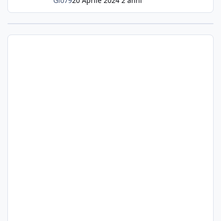
Gio79
20 Aprile 2024
2 anni