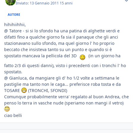
Inviato:
13 Gennaio 2011
15 anni
AUTORE
hihihiihhii,
@ Tatore - si si lo sfondo ha una patina di alghette verdi e
difatti fino a qualche giorno fa sia il panaque che gli anci
stazionavano sullo sfondo, ma quel giorno l' ho proprio
beccato che insisteva tanto su un punto e quando si è
spostato mancava la pellicola del 3D
(in un giorno ha
fatto 2/3 di questi danni), visto i precedenti con i tronchi l' ho
spostato.
@ Gianluca, da mangiare gli d' ho 1/2 volte a settimana le
pastiglie ma tanto non le caga... preferisce roba tosta e da
TOSARE
(TRONCHI, SFONDI)
Comunque probabilmente verra' regalato al buon Andrea, che
penso lo terra in vasche nude (speriamo non mangi il vetro)
ciao belli