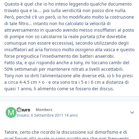
Questo è quel che io ho inteso leggendo qualche documento
trovato qua e la.... poi sulla veridicità non posso dire nulla.
Però, perchè c'è un però, io ho modificato molto la costruzione
di tale filtro... intanto non ho calcolato la velocità di
attraversamento in quando avendo messo insufflatori al posto
di pompe non so calcolarne la reale portata (che dovrebbe
comunque non essere eccessiva), secondo utilizzando degli
insufflatori ad aria fornisco molto ossigeno alla vasca e questo
forse pregiudica l'insediamento dei batteri anaerobi.
Fatto sta, e qui rispondo anche a tony, mi toccano cambi del
50% settimanali per mantenere nitrati a livelli accettabili.
Tony non so dirti l'alimentazione alle diverse età, io li ho presi
a circa 4-4.5 cm + o - e ora sono tra i 5 e i 6 cm a distanza di
quasi 1 anno, li alimento come se fossero dei discus.
Mauro
Members
Inviato:
6 Settembre 2011
14 anni
Tatore, certo che ricordo la discussione sul dimorfismo e di
quel forum alla quale io sono iscritto ma che non frequento