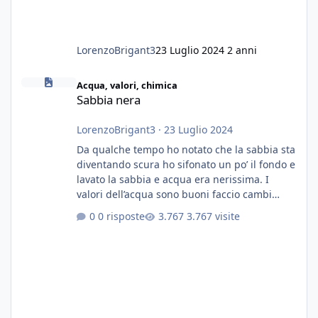
LorenzoBrigant3
23 Luglio 2024
2 anni
Sabbia nera
Acqua, valori, chimica
Sabbia nera
LorenzoBrigant3
·
23 Luglio 2024
Da qualche tempo ho notato che la sabbia sta
diventando scura ho sifonato un po’ il fondo e
lavato la sabbia e acqua era nerissima. I
valori dell’acqua sono buoni faccio cambi
settimanali con ro. Poche piante e fondo. On
0 risposte
3.767 visite
fertilizzato.le foglie delle piante sono
diventate nere. Quali sono i motivi e i rimedi
grazie