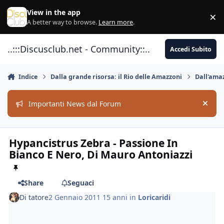
Vai al contenuto
View in the app
×
Di
A better way to browse.
Learn more
.
..:::Discusclub.net - Community::..
Accedi Subito
Indice
Dalla grande risorsa: il Rio delle Amazzoni
Dall'amaz
Importanti News dal Forum
Hide
Hypancistrus Zebra - Passione In
Bianco E Nero, Di Mauro Antoniazzi
Share
Seguaci
Di
tatore
2 Gennaio 2011
15 anni
in
Loricaridi