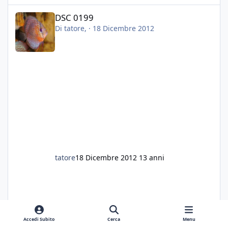
nel caso sia troppo estrema dopo un fondo
DSC 0199
color terra di siena bruciata).
DSC 0199
Posso togliere il fondo magari piano piano, in
Di
tatore
, ·
18 Dicembre 2012
piu giorni, ed inserire la sabbia nuova (senza
nessun tipo di fretta), evitando di togliere i
pesci?
I Discus, all'apparenza, dopo una ventina di
giorni senza arredi, mi sembrano comunque
molto sereni, colori vivi e reattivi. Mangiano e
stanno benissimo.
Cosa mi consigliate è una cosa fattibile?
Scusatemi, volevo aggiungere che prima
delle lumache l'acquario era perfetto, piante
rigogliose e pesci in salute. Ho tolto tutto
perche oltre ad essere infestanti, le lumache
tatore
18 Dicembre 2012
13 anni
mi hanno mangiato tutte le vallisneria e le
anubias...
Grazie a tutti
Fabio
Accedi Subito
Cerca
Menu