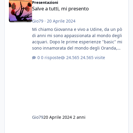
Presentazioni
Salve a tutti, mi presento
Gio79
·
20 Aprile 2024
Mi chiamo Giovanna e vivo a Udine, da un pò
di anni mi sono appassionata al mondo degli
acquari. Dopo le prime esperienze "basic" mi
sono innamorata del mondo degli Oranda,
più precisamente dei Shogun e testa di leone.
0 risposte
24.565 visite
E' stata una bella scuola per quanto riguarda
ogni forma di malattia......attualmente ne
possiedo otto, in salute, di circa 14 cm in un
acquario dedicato unicamente a loro. Da
settembre dell'anno scorso ho deciso di
lanciarmi in una seconda sfida, Discus. Attua
Gio79
20 Aprile 2024
2 anni