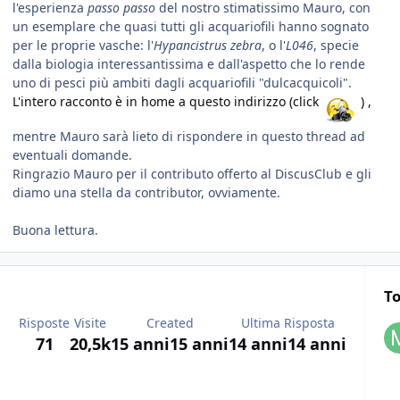
l'esperienza
passo passo
del nostro stimatissimo Mauro, con
un esemplare che quasi tutti gli acquariofili hanno sognato
per le proprie vasche: l'
Hypancistrus zebra
, o l'
L046
, specie
dalla biologia interessantissima e dall'aspetto che lo rende
uno di pesci più ambiti dagli acquariofili "dulcacquicoli".
L'intero racconto è in home a questo indirizzo (click
) ,
mentre Mauro sarà lieto di rispondere in questo thread ad
eventuali domande.
Ringrazio Mauro per il contributo offerto al DiscusClub e gli
diamo una stella da contributor, ovviamente.
Buona lettura.
To
Risposte
Visite
Created
Ultima Risposta
71
20,5k
15 anni
15 anni
14 anni
14 anni