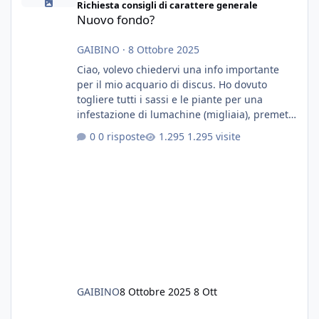
Richiesta consigli di carattere generale
Nuovo fondo?
GAIBINO
·
8 Ottobre 2025
Ciao, volevo chiedervi una info importante
per il mio acquario di discus. Ho dovuto
togliere tutti i sassi e le piante per una
infestazione di lumachine (migliaia), premetto
che ho 3 discus, 8 coridoras, e una ventina di
0 risposte
1.295 visite
cardinali, e tre pulitori in una vasca con 200
litri di acqua circa. Ho già tolto migliaia di
lumachine e non esagero. Ora vorrei togliere
tutto il fondo che ho, scuro e molto bello, ma
ancora pieno di lumache, che fatico a togliere
senza rimuovere il fondo. Vorrei quindi toglie
GAIBINO
8 Ottobre 2025
8 Ott