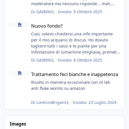
moderatore ma nessuno risponde... mah,
chissà... speravo in un consiglio...
Di
GAIBINO
, ·
Inviato:
9 Ottobre 2025
Nuovo fondo?
Nuovo fondo?
Ciao, volevo chiedervi una info importante
per il mio acquario di discus. Ho dovuto
togliere tutti i sassi e le piante per una
infestazione di lumachine (migliaia), premetto
che ho 3 discus, 8 coridoras, e una ventina di
Di
GAIBINO
, ·
Inviato:
8 Ottobre 2025
cardinali, e tre pulitori in una vasca con 200
Trattamento feci bianche e inappetenza
litri di acqua circa.
Trattamento feci bianche e inappetenza
Ho già tolto migliaia di lumachine e non
esagero.
Risolto in maniera eccezionale con nt lab
Ora vorrei togliere tutto il fondo che ho, scuro
anti fluke worms su amazon
e molto bello, ma ancora pieno di lumache,
che fatico a togliere senza rimuovere il fondo.
Di
LorenzoBrigant3
, ·
Inviato:
23 Luglio 2024
Vorrei quindi togliere tutto (il fondo dopo
oltre un anno è anche sporco quindi non
vedo l'ora di toglierlo anche per quello), e poi
Images
inserirò della sabbia bianca (accetto consigli