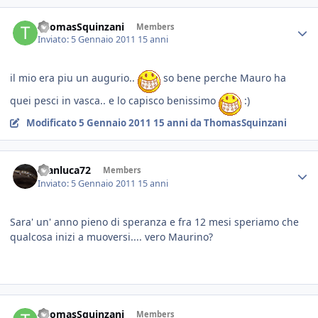
ThomasSquinzani
Members
Inviato:
5 Gennaio 2011
15 anni
il mio era piu un augurio..
so bene perche Mauro ha
quei pesci in vasca.. e lo capisco benissimo
:)
Modificato
5 Gennaio 2011
15 anni
da ThomasSquinzani
Gianluca72
Members
Inviato:
5 Gennaio 2011
15 anni
Sara' un' anno pieno di speranza e fra 12 mesi speriamo che
qualcosa inizi a muoversi.... vero Maurino?
ThomasSquinzani
Members