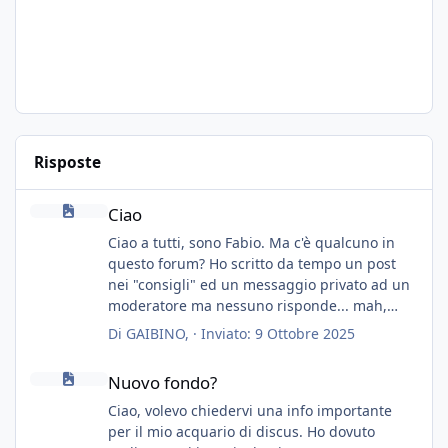
Risposte
Ciao
Ciao
Ciao a tutti, sono Fabio. Ma c'è qualcuno in
questo forum? Ho scritto da tempo un post
nei "consigli" ed un messaggio privato ad un
moderatore ma nessuno risponde... mah,
chissà... speravo in un consiglio...
Di
GAIBINO
, ·
Inviato:
9 Ottobre 2025
Nuovo fondo?
Nuovo fondo?
Ciao, volevo chiedervi una info importante
per il mio acquario di discus. Ho dovuto