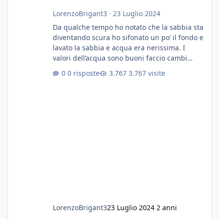
LorenzoBrigant3
·
23 Luglio 2024
Da qualche tempo ho notato che la sabbia sta
diventando scura ho sifonato un po’ il fondo e
lavato la sabbia e acqua era nerissima. I
valori dell’acqua sono buoni faccio cambi
settimanali con ro. Poche piante e fondo. On
0 risposte
3.767 visite
fertilizzato.le foglie delle piante sono
diventate nere. Quali sono i motivi e i rimedi
grazie
LorenzoBrigant3
23 Luglio 2024
2 anni