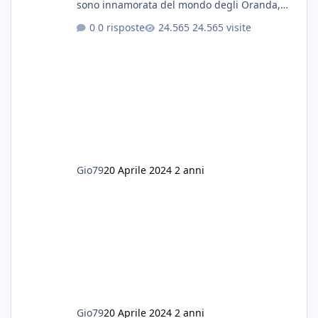
sono innamorata del mondo degli Oranda,
più precisamente dei Shogun e testa di leone.
0 risposte
24.565 visite
E' stata una bella scuola per quanto riguarda
ogni forma di malattia......attualmente ne
possiedo otto, in salute, di circa 14 cm in un
acquario dedicato unicamente a loro. Da
settembre dell'anno scorso ho deciso di
lanciarmi in una seconda sfida, Discus. Attua
Gio79
20 Aprile 2024
2 anni
Gio79
20 Aprile 2024
2 anni