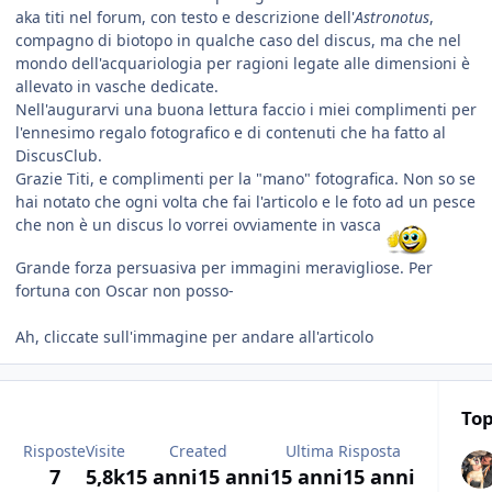
aka titi nel forum, con testo e descrizione dell'
Astronotus
,
compagno di biotopo in qualche caso del discus, ma che nel
mondo dell'acquariologia per ragioni legate alle dimensioni è
allevato in vasche dedicate.
Nell'augurarvi una buona lettura faccio i miei complimenti per
l'ennesimo regalo fotografico e di contenuti che ha fatto al
DiscusClub.
Grazie Titi, e complimenti per la "mano" fotografica. Non so se
hai notato che ogni volta che fai l'articolo e le foto ad un pesce
che non è un discus lo vorrei ovviamente in vasca
Grande forza persuasiva per immagini meravigliose. Per
fortuna con Oscar non posso-
Ah, cliccate sull'immagine per andare all'articolo
Top
Risposte
Visite
Created
Ultima Risposta
7
5,8k
15 anni
15 anni
15 anni
15 anni