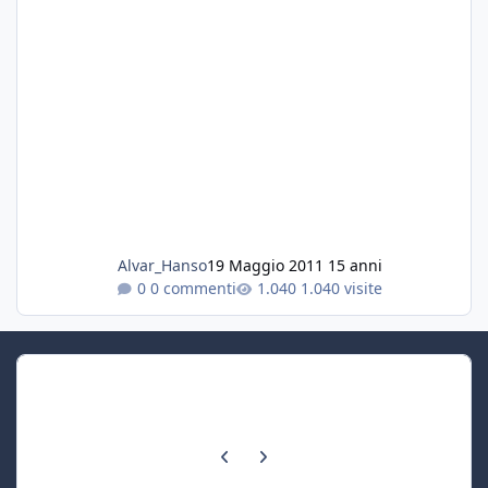
Alvar_Hanso
19 Maggio 2011
15 anni
0 commenti
1.040 visite
Previous carousel slide
Next carousel slide