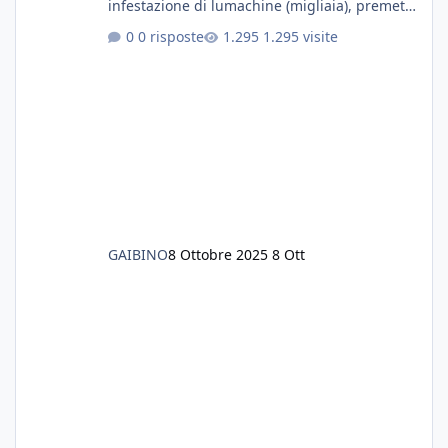
infestazione di lumachine (migliaia), premetto
che ho 3 discus, 8 coridoras, e una ventina di
0 risposte
1.295 visite
cardinali, e tre pulitori in una vasca con 200
litri di acqua circa. Ho già tolto migliaia di
lumachine e non esagero. Ora vorrei togliere
tutto il fondo che ho, scuro e molto bello, ma
ancora pieno di lumache, che fatico a togliere
senza rimuovere il fondo. Vorrei quindi toglie
GAIBINO
8 Ottobre 2025
8 Ott