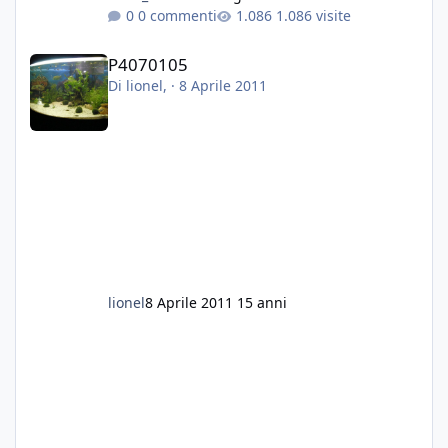
0 commenti
1.086 visite
P4070105
P4070105
Di
lionel
, ·
8 Aprile 2011
lionel
8 Aprile 2011
15 anni