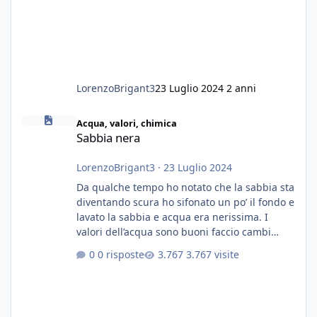
LorenzoBrigant3
23 Luglio 2024
2 anni
Sabbia nera
Acqua, valori, chimica
Sabbia nera
LorenzoBrigant3
·
23 Luglio 2024
Da qualche tempo ho notato che la sabbia sta
diventando scura ho sifonato un po’ il fondo e
lavato la sabbia e acqua era nerissima. I
valori dell’acqua sono buoni faccio cambi
settimanali con ro. Poche piante e fondo. On
0 risposte
3.767 visite
fertilizzato.le foglie delle piante sono
diventate nere. Quali sono i motivi e i rimedi
grazie