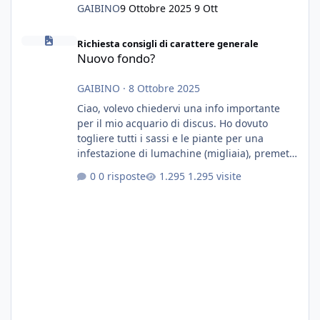
GAIBINO
9 Ottobre 2025
9 Ott
Nuovo fondo?
Richiesta consigli di carattere generale
Nuovo fondo?
GAIBINO
·
8 Ottobre 2025
Ciao, volevo chiedervi una info importante
per il mio acquario di discus. Ho dovuto
togliere tutti i sassi e le piante per una
infestazione di lumachine (migliaia), premetto
che ho 3 discus, 8 coridoras, e una ventina di
0 risposte
1.295 visite
cardinali, e tre pulitori in una vasca con 200
litri di acqua circa. Ho già tolto migliaia di
lumachine e non esagero. Ora vorrei togliere
tutto il fondo che ho, scuro e molto bello, ma
ancora pieno di lumache, che fatico a togliere
senza rimuovere il fondo. Vorrei quindi toglie