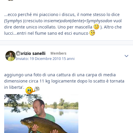
...ecco perché mi piacciono i discus, il nome stesso lo dice
(S
ymphys
(cresciuto insieme)
odon
(dente)=
Symphysodon
vuol
dire dente unico incollato. Uno per mascella
). Altro che
lucci...entri nel fiume sano ed esci eunuco
fabrizio sanelli
Members
Inviato:
19 Dicembre 2010
15 anni
aggiungo una foto di una cattura di una carpa di media
dimensione circa 11 kg logicamente dopo lo scatto è tornata
in liberta'.