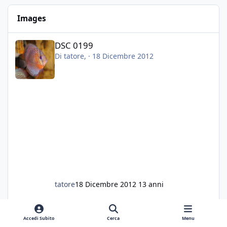
vedo l'ora di toglierlo anche per quello), e poi
Images
inserirò della sabbia bianca (accetto consigli
nel caso sia troppo estrema dopo un fondo
DSC 0199
color terra di siena bruciata).
DSC 0199
Posso togliere il fondo magari piano piano, in
Di
tatore
, ·
18 Dicembre 2012
piu giorni, ed inserire la sabbia nuova (senza
nessun tipo di fretta), evitando di togliere i
pesci?
I Discus, all'apparenza, dopo una ventina di
giorni senza arredi, mi sembrano comunque
molto sereni, colori vivi e reattivi. Mangiano e
stanno benissimo.
Cosa mi consigliate è una cosa fattibile?
Scusatemi, volevo aggiungere che prima
delle lumache l'acquario era perfetto, piante
rigogliose e pesci in salute. Ho tolto tutto
perche oltre ad essere infestanti, le lumache
tatore
18 Dicembre 2012
13 anni
mi hanno mangiato tutte le vallisneria e le
anubias...
Grazie a tutti
Accedi Subito
Cerca
Menu
Fabio