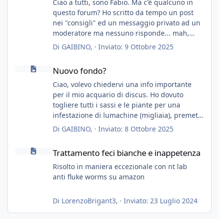
Ciao a tutti, sono Fabio. Ma c'è qualcuno in
questo forum? Ho scritto da tempo un post
nei "consigli" ed un messaggio privato ad un
moderatore ma nessuno risponde... mah,
chissà... speravo in un consiglio...
Di
GAIBINO
, ·
Inviato:
9 Ottobre 2025
Nuovo fondo?
Nuovo fondo?
Ciao, volevo chiedervi una info importante
per il mio acquario di discus. Ho dovuto
togliere tutti i sassi e le piante per una
infestazione di lumachine (migliaia), premetto
che ho 3 discus, 8 coridoras, e una ventina di
Di
GAIBINO
, ·
Inviato:
8 Ottobre 2025
cardinali, e tre pulitori in una vasca con 200
Trattamento feci bianche e inappetenza
litri di acqua circa.
Trattamento feci bianche e inappetenza
Ho già tolto migliaia di lumachine e non
esagero.
Risolto in maniera eccezionale con nt lab
Ora vorrei togliere tutto il fondo che ho, scuro
anti fluke worms su amazon
e molto bello, ma ancora pieno di lumache,
che fatico a togliere senza rimuovere il fondo.
Di
LorenzoBrigant3
, ·
Inviato:
23 Luglio 2024
Vorrei quindi togliere tutto (il fondo dopo
oltre un anno è anche sporco quindi non