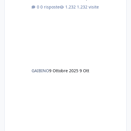
chissà... speravo in un consiglio...
0 risposte
1.232 visite
GAIBINO
9 Ottobre 2025
9 Ott