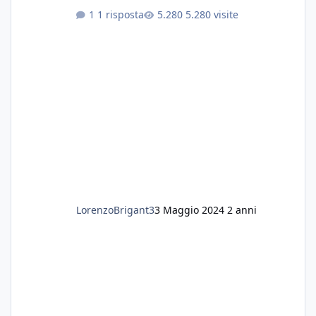
esperienza nel trattamento con questa
1 risposta
5.280 visite
sostanza
LorenzoBrigant3
3 Maggio 2024
2 anni