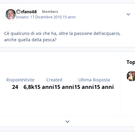
Stefano68
Members
Inviato:
17 Dicembre 2010
15 anni
Cè qualcuno di voi che ha, oltre la passione dell'acquario,
anche quella della pesca?
Top
Risposte
Visite
Created
Ultima Risposta
24
6,8k
15 anni
15 anni
15 anni
15 anni
Expand topic overview