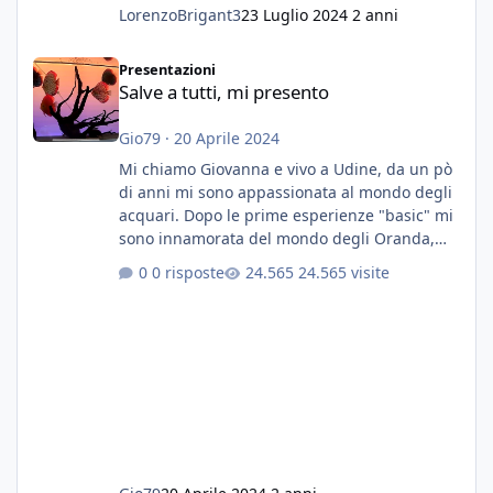
LorenzoBrigant3
23 Luglio 2024
2 anni
Salve a tutti, mi presento
Presentazioni
Salve a tutti, mi presento
Gio79
·
20 Aprile 2024
Mi chiamo Giovanna e vivo a Udine, da un pò
di anni mi sono appassionata al mondo degli
acquari. Dopo le prime esperienze "basic" mi
sono innamorata del mondo degli Oranda,
più precisamente dei Shogun e testa di leone.
0 risposte
24.565 visite
E' stata una bella scuola per quanto riguarda
ogni forma di malattia......attualmente ne
possiedo otto, in salute, di circa 14 cm in un
acquario dedicato unicamente a loro. Da
settembre dell'anno scorso ho deciso di
lanciarmi in una seconda sfida, Discus. Attua