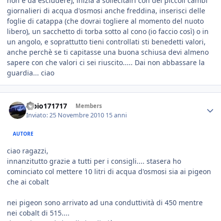
non è da escludere), inizia a sollecitalri con dei piccoli cambi
giornalieri di acqua d'osmosi anche freddina, inserisci delle
foglie di catappa (che dovrai togliere al momento del nuoto
libero), un sacchetto di torba sotto al cono (io faccio così) o in
un angolo, e soprattutto tieni controllati sti benedetti valori,
anche perchè se ti capitasse una buona schiusa devi almeno
sapere con che valori ci sei riuscito..... Dai non abbassare la
guardia... ciao
fabio171717
Members
Inviato:
25 Novembre 2010
15 anni
AUTORE
ciao ragazzi,
innanzitutto grazie a tutti per i consigli.... stasera ho
cominciato col mettere 10 litri di acqua d'osmosi sia ai pigeon
che ai cobalt
nei pigeon sono arrivato ad una conduttività di 450 mentre
nei cobalt di 515....