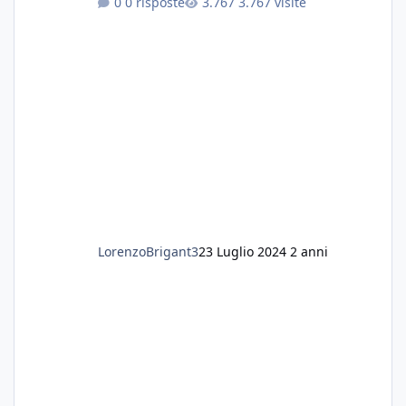
0 risposte
3.767 visite
fertilizzato.le foglie delle piante sono
diventate nere. Quali sono i motivi e i rimedi
grazie
LorenzoBrigant3
23 Luglio 2024
2 anni