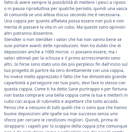
fatto di avere sempre la possibilità di mettere i pesci a riposo
o in pausa riproduttiva per qualche periodo, quindi una vasca
di comunità se uno alleva discus secondo me è necessaria.
Una coppia per quanto affiatata possa essere non può e non
merita di passare la vita in un cubo. Ma queste sono opinioni
altri potranno dissentire.
Stendker o non stendker i valori che hai non vanno bene se
vuoi portare avanti delle riproduzioni. Non ho dubbi che di
deposizioni anche a 1000 micros. ci possano essere, ma i
valori ottimali per la schiusa e il primo acrrescimento sono
altri. Io forse sono stato uno dei più perplessi fin dall'inizio sul
tuo progetto di partire da zero direttamente con una coppia,
ho invece molto apprezzato il fatto che hai dimostrato grande
caparbietà a perseguire nei tuoi piani, devi fare lo stesso con
questa coppia. Come ti ha detto Sane purtroppo o per fortuna
non basta comprare una bella coppia come la tua e metterli in
cubo con acqua di rubinetto e aspettare che tutto accada.
Penso che a nessuno di tutti quelli che ci sono qua che hanno
buone deposizioni alle spalle sia mai successo senza uno
sforzo per cercare le condizioni migliori. Quindi, prima di
strapparsi i capelli per lo scoppio della coppia (che comunque