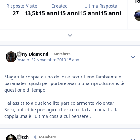
To
Risposte
Visite
Created
Ultima Risposta
27
13,5k
15 anni
15 anni
15 anni
15 anni
Expand topic overview
Jamy Diamond
Members
Inviato:
22 Novembre 2010
15 anni
Magari la coppia o uno dei due non ritiene l'ambiente e i
paramateri giusti per portare avanti una riproduzione...è
questione di tempo.
Hai assistito a qualche lite particolarmente violenta?
Se si, potrebbe presagire che si è rotta l'armonia tra la
coppia..ma è l'ultima cosa a cui penserei.
Mitch
Members