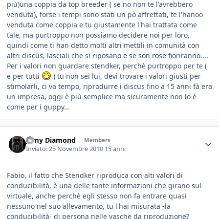
più)una coppia da top breeder ( se no non te l'avrebbero
venduta), forse i tempi sono stati un pò affrettati, te l'hanoo
venduta come coppia e tu giustamente l'hai trattata come
tale, ma purtroppo non possiamo decidere noi per loro,
quindi come ti han detto molti altri mettili in comunità con
altri discus, lasciali che si riposano e se son rose fioriranno....
Per i valori non guardare stendker, perchè purtroppo per te (
e per tutti
) tu non sei lui, devi trovare i valori giusti per
stimolarli, ci va tempo, riprodurre i discus fino a 15 anni fà era
un impresa, oggi è più semplice ma sicuramente non lo è
come per i guppy...
Jamy Diamond
Members
Inviato:
25 Novembre 2010
15 anni
Fabio, il fatto che Stendker riproduca con alti valori di
conducibilità, è una delle tante informazioni che girano sul
virtuale, anche perchè egli stesso non fa entrare quasi
nessuno nel suo allevamento, tu l'hai misurata -la
conducibilità- di persona nelle vasche da riproduzione?