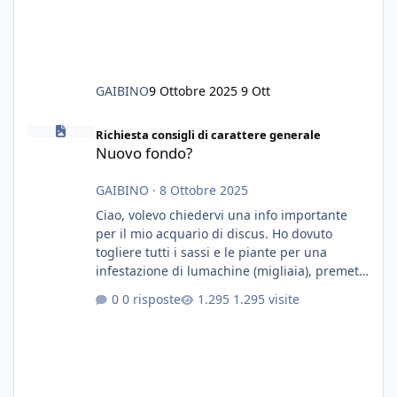
GAIBINO
9 Ottobre 2025
9 Ott
Nuovo fondo?
Richiesta consigli di carattere generale
Nuovo fondo?
GAIBINO
·
8 Ottobre 2025
Ciao, volevo chiedervi una info importante
per il mio acquario di discus. Ho dovuto
togliere tutti i sassi e le piante per una
infestazione di lumachine (migliaia), premetto
che ho 3 discus, 8 coridoras, e una ventina di
0 risposte
1.295 visite
cardinali, e tre pulitori in una vasca con 200
litri di acqua circa. Ho già tolto migliaia di
lumachine e non esagero. Ora vorrei togliere
tutto il fondo che ho, scuro e molto bello, ma
ancora pieno di lumache, che fatico a togliere