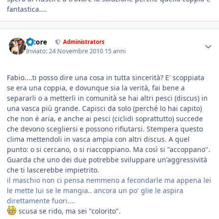
fantastica....
tatore
Administrators
Inviato:
24 Novembre 2010
15 anni
Fabio....ti posso dire una cosa in tutta sincerità? E' scoppiata
se era una coppia, e dovunque sia la verità, fai bene a
separarli o a metterli in comunità se hai altri pesci (discus) in
una vasca più grande. Capisci da solo (perché lo hai capito)
che non è aria, e anche ai pesci (ciclidi soprattutto) succede
che devono scegliersi e possono rifiutarsi. Stempera questo
clima mettendoli in vasca ampia con altri discus. A quel
punto: o si cercano, o si riaccoppiano. Ma così si "accoppano".
Guarda che uno dei due potrebbe sviluppare un'aggressività
che ti lascerebbe impietrito.
il maschio non ci pensa nemmeno a fecondarle ma appena lei
le mette lui se le mangia.. ancora un po' glie le aspira
direttamente fuori....
scusa se rido, ma sei "colorito".