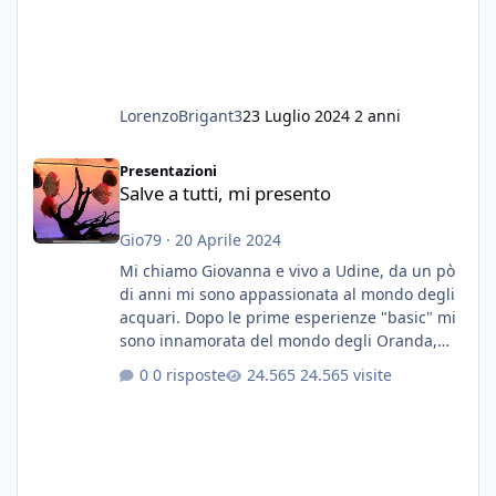
LorenzoBrigant3
23 Luglio 2024
2 anni
Salve a tutti, mi presento
Presentazioni
Salve a tutti, mi presento
Gio79
·
20 Aprile 2024
Mi chiamo Giovanna e vivo a Udine, da un pò
di anni mi sono appassionata al mondo degli
acquari. Dopo le prime esperienze "basic" mi
sono innamorata del mondo degli Oranda,
più precisamente dei Shogun e testa di leone.
0 risposte
24.565 visite
E' stata una bella scuola per quanto riguarda
ogni forma di malattia......attualmente ne
possiedo otto, in salute, di circa 14 cm in un
acquario dedicato unicamente a loro. Da
settembre dell'anno scorso ho deciso di