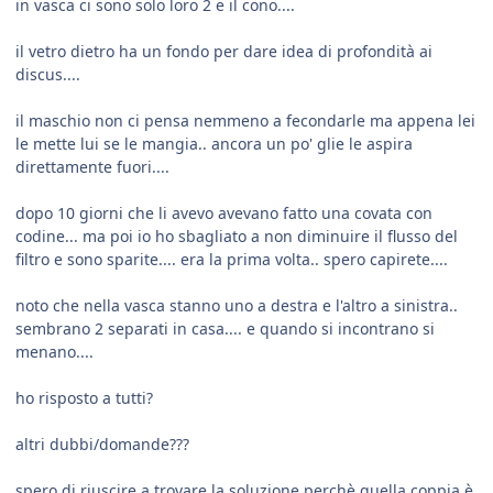
in vasca ci sono solo loro 2 e il cono....
il vetro dietro ha un fondo per dare idea di profondità ai
discus....
il maschio non ci pensa nemmeno a fecondarle ma appena lei
le mette lui se le mangia.. ancora un po' glie le aspira
direttamente fuori....
dopo 10 giorni che li avevo avevano fatto una covata con
codine... ma poi io ho sbagliato a non diminuire il flusso del
filtro e sono sparite.... era la prima volta.. spero capirete....
noto che nella vasca stanno uno a destra e l'altro a sinistra..
sembrano 2 separati in casa.... e quando si incontrano si
menano....
ho risposto a tutti?
altri dubbi/domande???
spero di riuscire a trovare la soluzione perchè quella coppia è