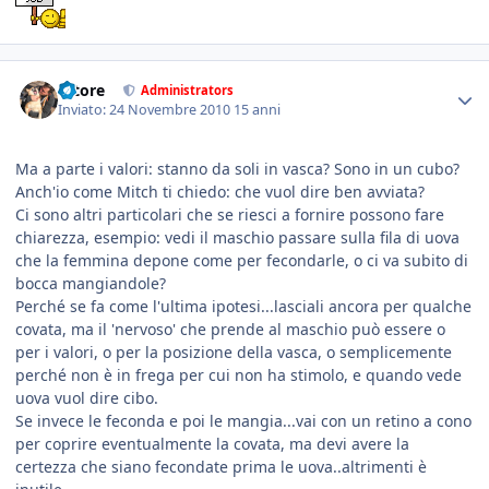
tatore
Administrators
Inviato:
24 Novembre 2010
15 anni
Ma a parte i valori: stanno da soli in vasca? Sono in un cubo?
Anch'io come Mitch ti chiedo: che vuol dire ben avviata?
Ci sono altri particolari che se riesci a fornire possono fare
chiarezza, esempio: vedi il maschio passare sulla fila di uova
che la femmina depone come per fecondarle, o ci va subito di
bocca mangiandole?
Perché se fa come l'ultima ipotesi...lasciali ancora per qualche
covata, ma il 'nervoso' che prende al maschio può essere o
per i valori, o per la posizione della vasca, o semplicemente
perché non è in frega per cui non ha stimolo, e quando vede
uova vuol dire cibo.
Se invece le feconda e poi le mangia...vai con un retino a cono
per coprire eventualmente la covata, ma devi avere la
certezza che siano fecondate prima le uova..altrimenti è