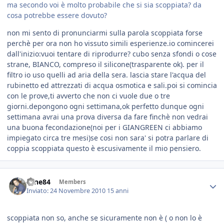
ma secondo voi è molto probabile che si sia scoppiata? da
cosa potrebbe essere dovuto?
non mi sento di pronunciarmi sulla parola scoppiata forse
perchè per ora non ho vissuto simili esperienze.io comincerei
dall'inizio:vuoi tentare di riprodurre? cubo senza sfondi o cose
strane, BIANCO, compreso il silicone(trasparente ok). per il
filtro io uso quelli ad aria della sera. lascia stare l'acqua del
rubinetto ed attrezzati di acqua osmotica e sali.poi si comincia
con le prove,ti avverto che non ci vuole due o tre
giorni.depongono ogni settimana,ok perfetto dunque ogni
settimana avrai una prova diversa da fare finchè non vedrai
una buona fecondazione(noi per i GIANGREEN ci abbiamo
impiegato circa tre mesi)se cosi non sara' si potra parlare di
coppia scoppiata questo è escusivamente il mio pensiero.
sane84
Members
Inviato:
24 Novembre 2010
15 anni
scoppiata non so, anche se sicuramente non è ( o non lo è