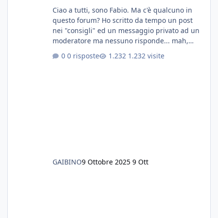
Ciao a tutti, sono Fabio. Ma c'è qualcuno in
questo forum? Ho scritto da tempo un post
nei "consigli" ed un messaggio privato ad un
moderatore ma nessuno risponde... mah,
chissà... speravo in un consiglio...
0 risposte
1.232 visite
GAIBINO
9 Ottobre 2025
9 Ott