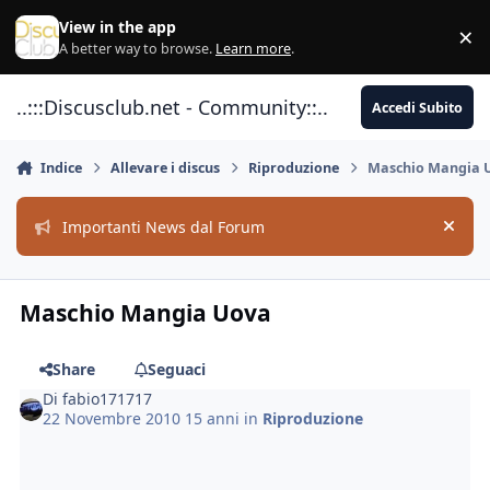
Vai al contenuto
View in the app
×
Di
A better way to browse.
Learn more
.
..:::Discusclub.net - Community::..
Accedi Subito
Indice
Allevare i discus
Riproduzione
Maschio Mangia 
Importanti News dal Forum
Hide
Maschio Mangia Uova
Share
Seguaci
Di
fabio171717
22 Novembre 2010
15 anni
in
Riproduzione