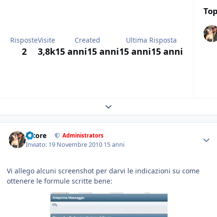
Top
Risposte
Visite
Created
Ultima Risposta
2
3,8k
15 anni
15 anni
15 anni
15 anni
Expand topic overview
tatore
Administrators
Inviato:
19 Novembre 2010
15 anni
Vi allego alcuni screenshot per darvi le indicazioni su come
ottenere le formule scritte bene: