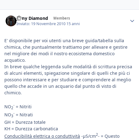
Jamy Diamond
Members
Inviato:
19 Novembre 2010
15 anni
E' disponibile per voi utenti una breve guida/tabella sulla
chimica, che puntualmente trattiamo per allevare e gestire
nel migliore dei modi il nostro ecosistema domestico
acquatico.
In breve qualche leggenda sulle modalità di scrittura precisa
di alcuni elementi, spiegazione singolare di quelli che più ci
possono interessare e per studiare e comprendere al meglio
quello che accade in un acquario dal punto di visto di
chimico.
-
NO
= Nitriti
2
-
NO
= Nitrati
3
GH = Durezza totale
KH = Durezza carbonatica
2
Conducibilità elettrica o conduttività
-µS/cm
- = Questo