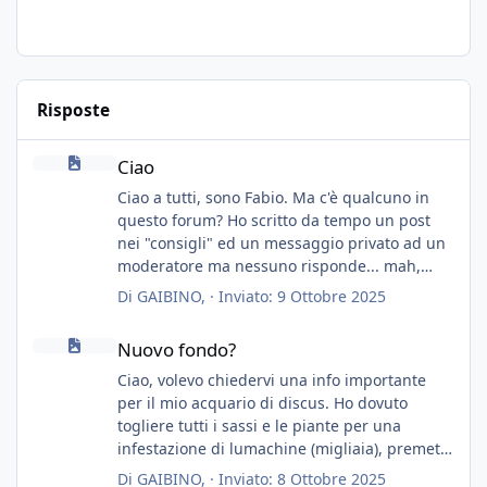
Risposte
Ciao
Ciao
Ciao a tutti, sono Fabio. Ma c'è qualcuno in
questo forum? Ho scritto da tempo un post
nei "consigli" ed un messaggio privato ad un
moderatore ma nessuno risponde... mah,
chissà... speravo in un consiglio...
Di
GAIBINO
, ·
Inviato:
9 Ottobre 2025
Nuovo fondo?
Nuovo fondo?
Ciao, volevo chiedervi una info importante
per il mio acquario di discus. Ho dovuto
togliere tutti i sassi e le piante per una
infestazione di lumachine (migliaia), premetto
che ho 3 discus, 8 coridoras, e una ventina di
Di
GAIBINO
, ·
Inviato:
8 Ottobre 2025