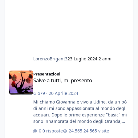
LorenzoBrigant3
23 Luglio 2024
2 anni
Salve a tutti, mi presento
Presentazioni
Salve a tutti, mi presento
Gio79
·
20 Aprile 2024
Mi chiamo Giovanna e vivo a Udine, da un pò
di anni mi sono appassionata al mondo degli
acquari. Dopo le prime esperienze "basic" mi
sono innamorata del mondo degli Oranda,
più precisamente dei Shogun e testa di leone.
0 risposte
24.565 visite
E' stata una bella scuola per quanto riguarda