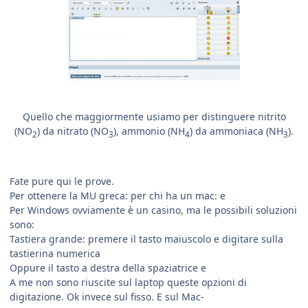
Quello che maggiormente usiamo per distinguere nitrito
(NO
) da nitrato (NO
), ammonio (NH
) da ammoniaca (NH
).
2
3
4
3
Fate pure qui le prove.
Per ottenere la MU greca: per chi ha un mac:
e
Per Windows ovviamente è un casino, ma le possibili soluzioni
sono:
Tastiera grande: premere il tasto maiuscolo e digitare sulla
tastierina numerica
Oppure il tasto a destra della spaziatrice
e
A me non sono riuscite sul laptop queste opzioni di
digitazione. Ok invece sul fisso. E sul Mac-