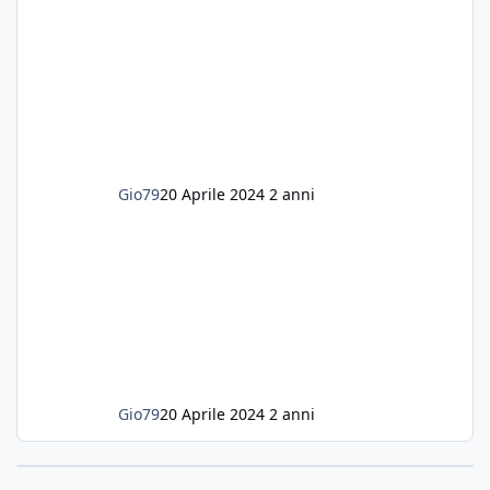
ogni forma di malattia......attualmente ne
possiedo otto, in salute, di circa 14 cm in un
acquario dedicato unicamente a loro. Da
settembre dell'anno scorso ho deciso di
lanciarmi in una seconda sfida, Discus. Attua
Gio79
20 Aprile 2024
2 anni
Gio79
20 Aprile 2024
2 anni