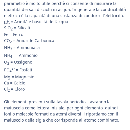
parametro è molto utile perchè ci consente di misurare la
quantità dei sali disciolti in acqua. In generale la conducibilità
elettrica è la capacità di una sostanza di condurre l'elettricità.
pH
= Acidità e basicità dell'acqua
SiO
= Silicati
2
Fe = Ferro
CO
= Anidride Carbonica
2
NH
= Ammoniaca
3
+
NH
= Ammonio
4
O
= Ossigeno
2
3-
PO
= Fosfati
4
Mg = Magnesio
Ca = Calcio
Cl
= Cloro
2
Gli elementi presenti sulla tavola periodica, avranno la
maiuscola come lettera iniziale, per ogni elemento, quindi
ioni o molecole formati da atomi diversi li riportiamo con il
maiuscolo della sigla che corrisponde all'atomo combinato.