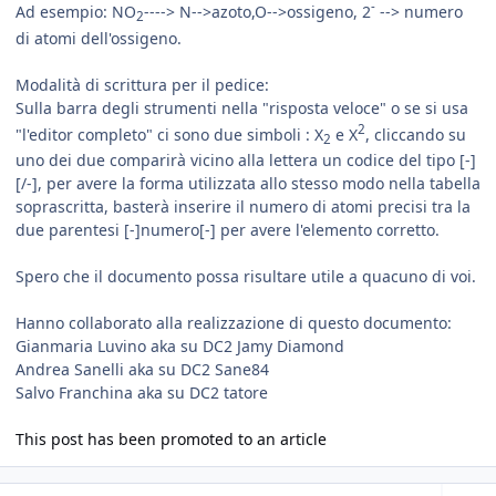
-
Ad esempio: NO
----> N-->azoto,O-->ossigeno, 2
--> numero
2
di atomi dell'ossigeno.
Modalità di scrittura per il pedice:
Sulla barra degli strumenti nella "risposta veloce" o se si usa
2
"l'editor completo" ci sono due simboli : X
e X
, cliccando su
2
uno dei due comparirà vicino alla lettera un codice del tipo [-]
[/-], per avere la forma utilizzata allo stesso modo nella tabella
soprascritta, basterà inserire il numero di atomi precisi tra la
due parentesi [-]numero[-] per avere l'elemento corretto.
Spero che il documento possa risultare utile a quacuno di voi.
Hanno collaborato alla realizzazione di questo documento:
Gianmaria Luvino aka su DC2 Jamy Diamond
Andrea Sanelli aka su DC2 Sane84
Salvo Franchina aka su DC2 tatore
This post has been promoted to an article