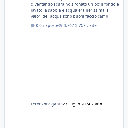
diventando scura ho sifonato un po’ il fondo e
lavato la sabbia e acqua era nerissima. I
valori dell’acqua sono buoni faccio cambi
settimanali con ro. Poche piante e fondo. On
0 risposte
3.767 visite
fertilizzato.le foglie delle piante sono
diventate nere. Quali sono i motivi e i rimedi
grazie
LorenzoBrigant3
23 Luglio 2024
2 anni