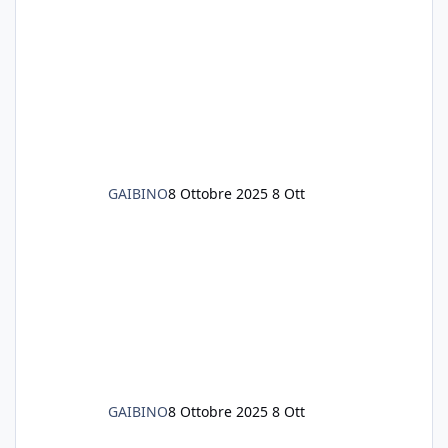
litri di acqua circa. Ho già tolto migliaia di
lumachine e non esagero. Ora vorrei togliere
tutto il fondo che ho, scuro e molto bello, ma
ancora pieno di lumache, che fatico a togliere
senza rimuovere il fondo. Vorrei quindi toglie
GAIBINO
8 Ottobre 2025
8 Ott
GAIBINO
8 Ottobre 2025
8 Ott
Trattamento feci bianche e inappetenza