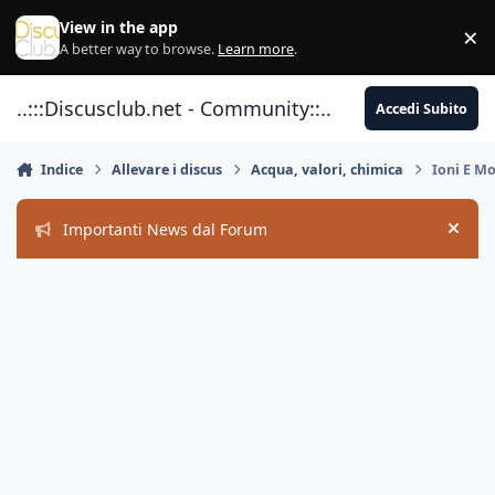
Vai al contenuto
View in the app
×
Di
A better way to browse.
Learn more
.
..:::Discusclub.net - Community::..
Accedi Subito
Indice
Allevare i discus
Acqua, valori, chimica
Ioni E Mo
Importanti News dal Forum
Hide