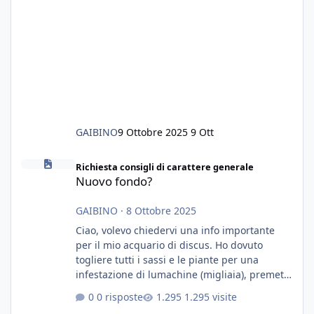
GAIBINO
9 Ottobre 2025
9 Ott
Nuovo fondo?
Richiesta consigli di carattere generale
Nuovo fondo?
GAIBINO
·
8 Ottobre 2025
Ciao, volevo chiedervi una info importante
per il mio acquario di discus. Ho dovuto
togliere tutti i sassi e le piante per una
infestazione di lumachine (migliaia), premetto
che ho 3 discus, 8 coridoras, e una ventina di
0 risposte
1.295 visite
cardinali, e tre pulitori in una vasca con 200