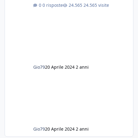
più precisamente dei Shogun e testa di leone.
0 risposte
24.565 visite
E' stata una bella scuola per quanto riguarda
ogni forma di malattia......attualmente ne
possiedo otto, in salute, di circa 14 cm in un
acquario dedicato unicamente a loro. Da
settembre dell'anno scorso ho deciso di
lanciarmi in una seconda sfida, Discus. Attua
Gio79
20 Aprile 2024
2 anni
Gio79
20 Aprile 2024
2 anni