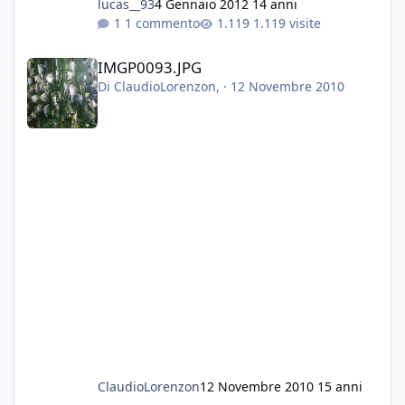
lucas__93
4 Gennaio 2012
14 anni
1 commento
1.119 visite
IMGP0093.JPG
IMGP0093.JPG
Di
ClaudioLorenzon
, ·
12 Novembre 2010
ClaudioLorenzon
12 Novembre 2010
15 anni