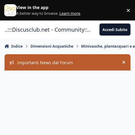
Vai al contenuto
View in the app
×
Di
A better way to browse.
Learn more
.
..:::Discusclub.net - Community::..
Accedi Subito
Indice
Dimensioni Acquatiche
Minivasche, plantacquari e 
Importanti News dal Forum
Hide