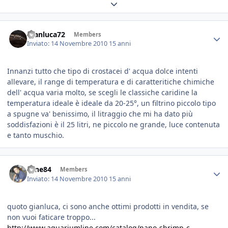
Expand topic overview
Gianluca72
Members
Inviato:
14 Novembre 2010
15 anni
Innanzi tutto che tipo di crostacei d' acqua dolce intenti
allevare, il range di temperatura e di caratteritiche chimiche
dell' acqua varia molto, se scegli le classiche caridine la
temperatura ideale è ideale da 20-25°, un filtrino piccolo tipo
a spugne va' benissimo, il litraggio che mi ha dato più
soddisfazioni è il 25 litri, ne piccolo ne grande, luce contenuta
e tanto muschio.
sane84
Members
Inviato:
14 Novembre 2010
15 anni
quoto gianluca, ci sono anche ottimi prodotti in vendita, se
non vuoi faticare troppo...
http://www.aquariumline.com/catalog/nano-shrimp-c-