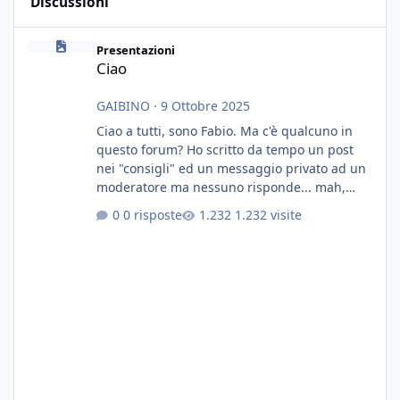
Discussioni
Ciao
Presentazioni
Ciao
GAIBINO
·
9 Ottobre 2025
Ciao a tutti, sono Fabio. Ma c'è qualcuno in
questo forum? Ho scritto da tempo un post
nei "consigli" ed un messaggio privato ad un
moderatore ma nessuno risponde... mah,
chissà... speravo in un consiglio...
0 risposte
1.232 visite