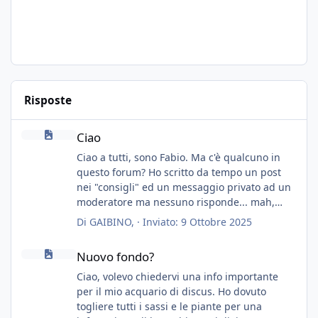
Risposte
Ciao
Ciao
Ciao a tutti, sono Fabio. Ma c'è qualcuno in
questo forum? Ho scritto da tempo un post
nei "consigli" ed un messaggio privato ad un
moderatore ma nessuno risponde... mah,
chissà... speravo in un consiglio...
Di
GAIBINO
, ·
Inviato:
9 Ottobre 2025
Nuovo fondo?
Nuovo fondo?
Ciao, volevo chiedervi una info importante
per il mio acquario di discus. Ho dovuto
togliere tutti i sassi e le piante per una