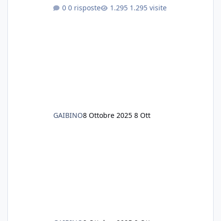
che ho 3 discus, 8 coridoras, e una ventina di
0 risposte
1.295 visite
cardinali, e tre pulitori in una vasca con 200
litri di acqua circa. Ho già tolto migliaia di
lumachine e non esagero. Ora vorrei togliere
tutto il fondo che ho, scuro e molto bello, ma
ancora pieno di lumache, che fatico a togliere
senza rimuovere il fondo. Vorrei quindi toglie
GAIBINO
8 Ottobre 2025
8 Ott