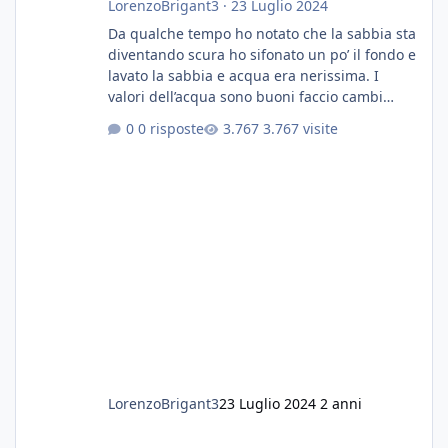
LorenzoBrigant3
·
23 Luglio 2024
Da qualche tempo ho notato che la sabbia sta
diventando scura ho sifonato un po’ il fondo e
lavato la sabbia e acqua era nerissima. I
valori dell’acqua sono buoni faccio cambi
settimanali con ro. Poche piante e fondo. On
0 risposte
3.767 visite
fertilizzato.le foglie delle piante sono
diventate nere. Quali sono i motivi e i rimedi
grazie
LorenzoBrigant3
23 Luglio 2024
2 anni