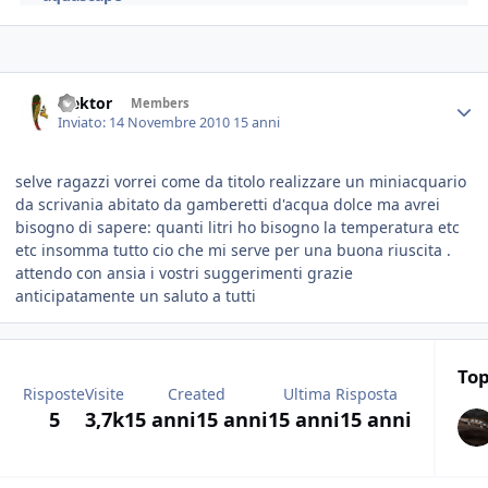
elektor
Members
Inviato:
14 Novembre 2010
15 anni
selve ragazzi vorrei come da titolo realizzare un miniacquario
da scrivania abitato da gamberetti d'acqua dolce ma avrei
bisogno di sapere: quanti litri ho bisogno la temperatura etc
etc insomma tutto cio che mi serve per una buona riuscita .
attendo con ansia i vostri suggerimenti grazie
anticipatamente un saluto a tutti
Top
Risposte
Visite
Created
Ultima Risposta
5
3,7k
15 anni
15 anni
15 anni
15 anni