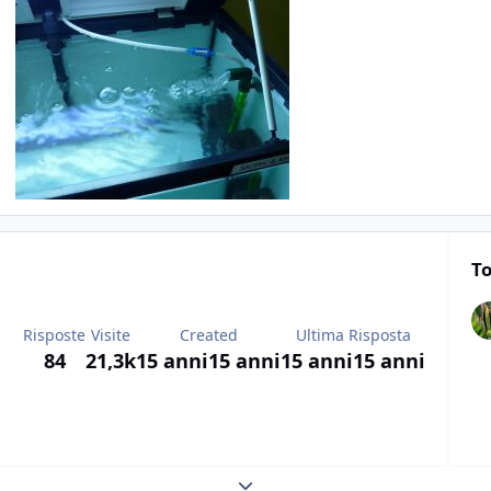
To
Risposte
Visite
Created
Ultima Risposta
84
21,3k
15 anni
15 anni
15 anni
15 anni
Expand topic overview