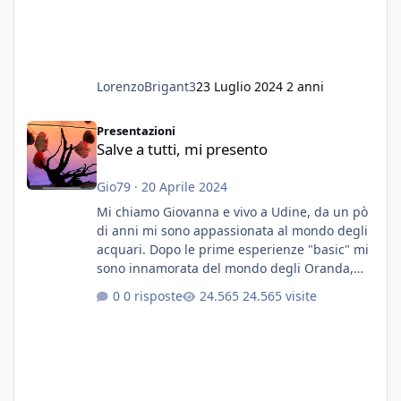
LorenzoBrigant3
23 Luglio 2024
2 anni
Salve a tutti, mi presento
Presentazioni
Salve a tutti, mi presento
Gio79
·
20 Aprile 2024
Mi chiamo Giovanna e vivo a Udine, da un pò
di anni mi sono appassionata al mondo degli
acquari. Dopo le prime esperienze "basic" mi
sono innamorata del mondo degli Oranda,
più precisamente dei Shogun e testa di leone.
0 risposte
24.565 visite
E' stata una bella scuola per quanto riguarda
ogni forma di malattia......attualmente ne
possiedo otto, in salute, di circa 14 cm in un
acquario dedicato unicamente a loro. Da
settembre dell'anno scorso ho deciso di
lanciarmi in una seconda sfida, Discus. Attua