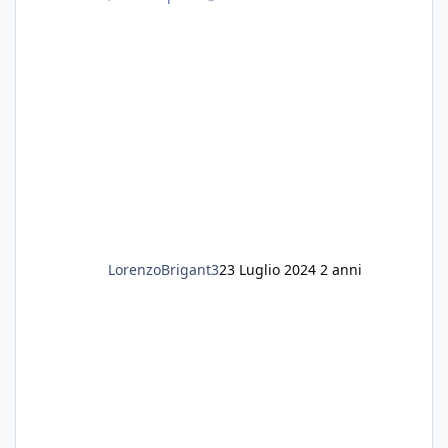
fertilizzato.le foglie delle piante sono
diventate nere. Quali sono i motivi e i rimedi
grazie
LorenzoBrigant3
23 Luglio 2024
2 anni