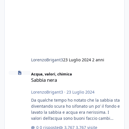
LorenzoBrigant3
23 Luglio 2024
2 anni
Sabbia nera
Acqua, valori, chimica
Sabbia nera
LorenzoBrigant3
·
23 Luglio 2024
Da qualche tempo ho notato che la sabbia sta
diventando scura ho sifonato un po’ il fondo e
lavato la sabbia e acqua era nerissima. I
valori dell’acqua sono buoni faccio cambi
settimanali con ro. Poche piante e fondo. On
0 risposte
3.767 visite