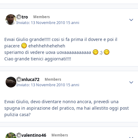
Astro
Members
Inviato:
13 Novembre 2010
15 anni
Evvai Giulio grande!!!!! cosi si fa prima il dovere e poi il
piacere
ehehhehheheheh
speriamo di vedere uova uovaaaaaaaaaaa
;)
Ciao grande tienici aggiornati!!!!
Gianluca72
Members
Inviato:
13 Novembre 2010
15 anni
Evvai Giulio, devo diventare nonno ancora, prevedi una
spugna in aspirazione del pratico, ma hai allestito oggi post
pulizia casa?
46valentino46
Members