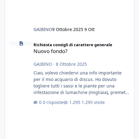
GAIBINO
9 Ottobre 2025
9 Ott
Nuovo fondo?
Richiesta consigli di carattere generale
Nuovo fondo?
GAIBINO
·
8 Ottobre 2025
Ciao, volevo chiedervi una info importante
per il mio acquario di discus. Ho dovuto
togliere tutti i sassi e le piante per una
infestazione di lumachine (migliaia), premetto
che ho 3 discus, 8 coridoras, e una ventina di
0 risposte
1.295 visite
cardinali, e tre pulitori in una vasca con 200
litri di acqua circa. Ho già tolto migliaia di
lumachine e non esagero. Ora vorrei togliere
tutto il fondo che ho, scuro e molto bello, ma
ancora pieno di lumache, che fatico a togliere
senza rimuovere il fondo. Vorrei quindi toglie