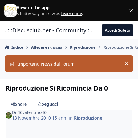
Vai al contenuto
View in the app
×
Di
A better way to browse.
Learn more
.
..:::Discusclub.net - Community::..
Accedi Subito
Indice
Allevare i discus
Riproduzione
Riproduzione Si R
Importanti News dal Forum
Hide
Riproduzione Si Ricomincia Da 0
Share
Seguaci
Di
46valentino46
13 Novembre 2010
15 anni
in
Riproduzione