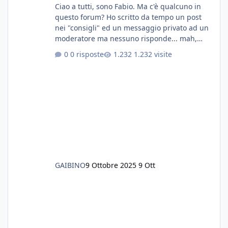
Ciao a tutti, sono Fabio. Ma c'è qualcuno in
questo forum? Ho scritto da tempo un post
nei "consigli" ed un messaggio privato ad un
moderatore ma nessuno risponde... mah,
chissà... speravo in un consiglio...
0 risposte
1.232 visite
GAIBINO
9 Ottobre 2025
9 Ott