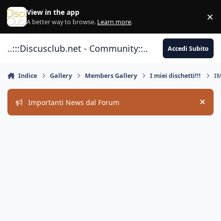
Vai al contenuto
View in the app
×
Di
A better way to browse.
Learn more
.
..:::Discusclub.net - Community::..
Accedi Subito
Indice
Gallery
Members Gallery
I miei dischetti!!!
IM
Importanti News dal Forum
Hide