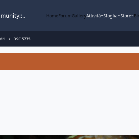
mmunity::..
Home
Forum
Gallery
Attività
Sfoglia
Store
Bl
011
DSC 5775