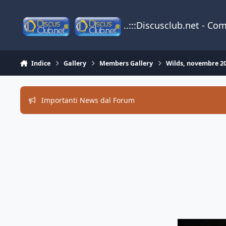
Vai al contenuto
..:::Discusclub.net - Co
Indice
Gallery
Members Gallery
Wilds, novembre 2
Importanti News dal Forum