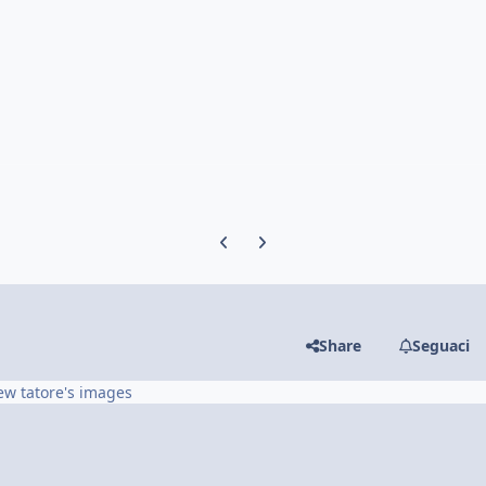
Previous carousel slide
Next carousel slide
Share
Seguaci
ew tatore's images