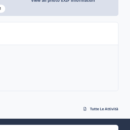
View all photo EXIF information
1
Tutte Le Attività