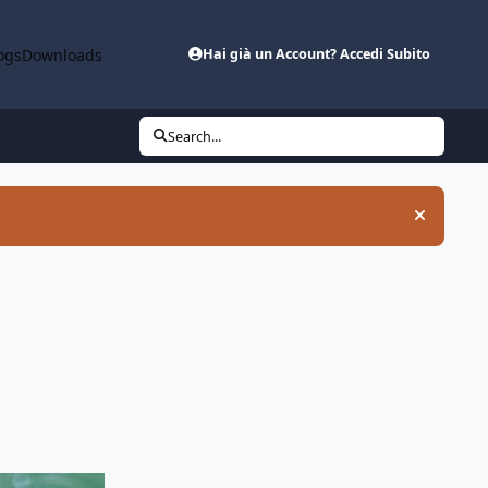
ogs
Downloads
Hai già un Account? Accedi Subito
Search...
Hide an