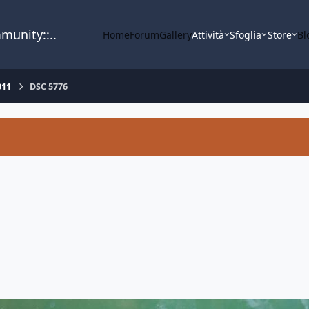
mmunity::..
Home
Forum
Gallery
Attività
Sfoglia
Store
Bl
011
DSC 5776