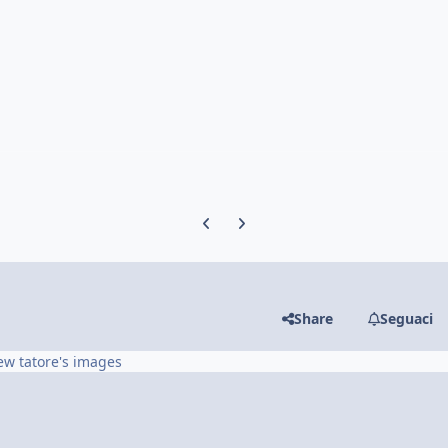
Previous carousel slide
Next carousel slide
Share
Seguaci
ew tatore's images