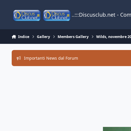
Vai al contenuto
..:::Discusclub.net - Co
Indice
Gallery
Members Gallery
Wilds, novembre 2
Importanti News dal Forum