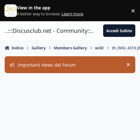
Vai al contenuto
View in the app
×
Di
A better way to browse.
Learn more
.
..:::Discusclub.net - Community::..
Accedi Subito
Indice
Gallery
Members Gallery
wild
th_IMG_4313.J
Importanti News dal Forum
Hide