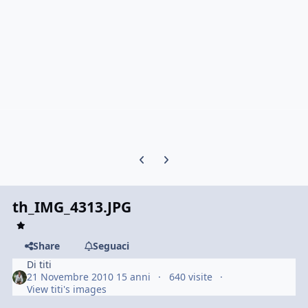
Previous carousel slide
Next carousel slide
th_IMG_4313.JPG
Share
Seguaci
Di
titi
21 Novembre 2010
15 anni
640 visite
View titi's images