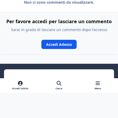
Non ci sono commenti da visualizzare.
Per favore accedi per lasciare un commento
Sarai in grado di lasciare un commento dopo l'accesso
Accedi Adesso
Accedi Subito
Cerca
Menu
Previous carousel slide
Next carousel slide
Light Mode
Dark Mode
System Preference
f