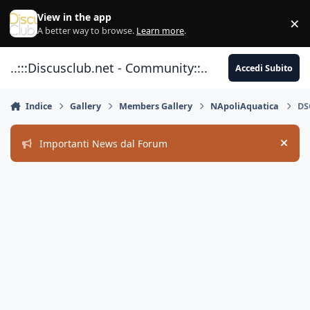
Vai al contenuto
View in the app
×
Di
A better way to browse.
Learn more
.
..:::Discusclub.net - Community::..
Accedi Subito
Indice
Gallery
Members Gallery
NApoliAquatica
DS
Importanti News dal Forum
Hide