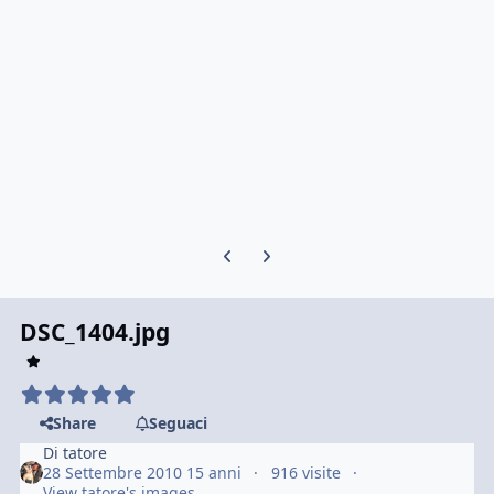
Previous carousel slide
Next carousel slide
DSC_1404.jpg
Share
Seguaci
Di
tatore
28 Settembre 2010
15 anni
916 visite
View tatore's images