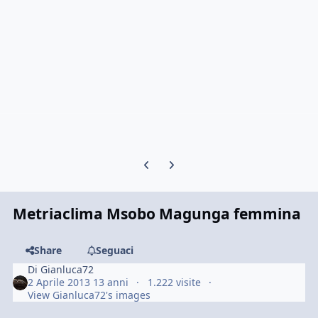
Previous carousel slide
Next carousel slide
Metriaclima Msobo Magunga femmina
Share
Seguaci
Di
Gianluca72
2 Aprile 2013
13 anni
1.222 visite
View Gianluca72's images