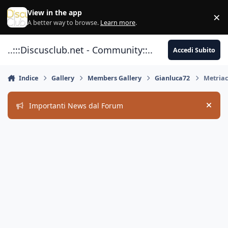
Vai al contenuto
View in the app
×
Di
A better way to browse.
Learn more
.
..:::Discusclub.net - Community::..
Accedi Subito
Indice
Gallery
Members Gallery
Gianluca72
Metria
Importanti News dal Forum
Hide