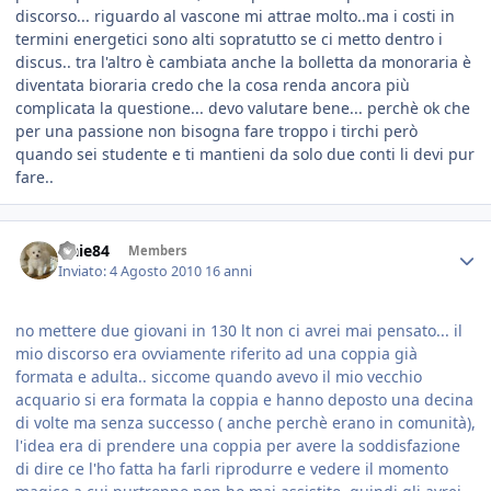
discorso... riguardo al vascone mi attrae molto..ma i costi in
termini energetici sono alti sopratutto se ci metto dentro i
discus.. tra l'altro è cambiata anche la bolletta da monoraria è
diventata bioraria credo che la cosa renda ancora più
complicata la questione... devo valutare bene... perchè ok che
per una passione non bisogna fare troppo i tirchi però
quando sei studente e ti mantieni da solo due conti li devi pur
fare..
fraie84
Members
Inviato:
4 Agosto 2010
16 anni
no mettere due giovani in 130 lt non ci avrei mai pensato... il
mio discorso era ovviamente riferito ad una coppia già
formata e adulta.. siccome quando avevo il mio vecchio
acquario si era formata la coppia e hanno deposto una decina
di volte ma senza successo ( anche perchè erano in comunità),
l'idea era di prendere una coppia per avere la soddisfazione
di dire ce l'ho fatta ha farli riprodurre e vedere il momento