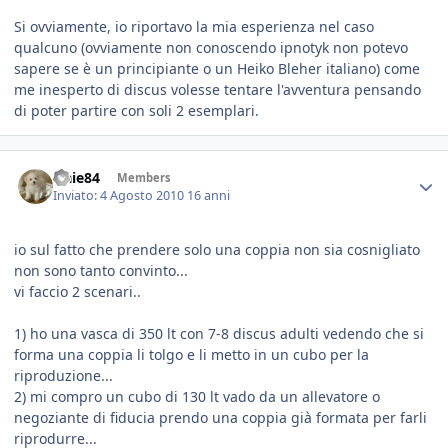
Si ovviamente, io riportavo la mia esperienza nel caso
qualcuno (ovviamente non conoscendo ipnotyk non potevo
sapere se è un principiante o un Heiko Bleher italiano) come
me inesperto di discus volesse tentare l'avventura pensando
di poter partire con soli 2 esemplari.
fraie84
Members
Inviato:
4 Agosto 2010
16 anni
io sul fatto che prendere solo una coppia non sia cosnigliato
non sono tanto convinto...
vi faccio 2 scenari..
1) ho una vasca di 350 lt con 7-8 discus adulti vedendo che si
forma una coppia li tolgo e li metto in un cubo per la
riproduzione...
2) mi compro un cubo di 130 lt vado da un allevatore o
negoziante di fiducia prendo una coppia già formata per farli
riprodurre...