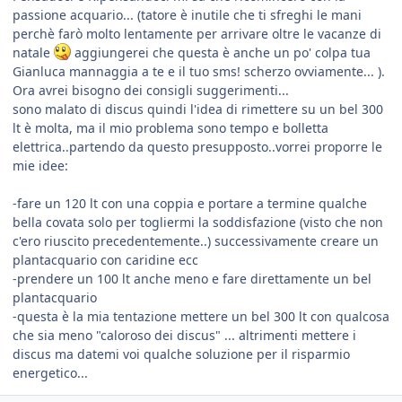
passione acquario... (tatore è inutile che ti sfreghi le mani
perchè farò molto lentamente per arrivare oltre le vacanze di
natale
aggiungerei che questa è anche un po' colpa tua
Gianluca mannaggia a te e il tuo sms! scherzo ovviamente... ).
Ora avrei bisogno dei consigli suggerimenti...
sono malato di discus quindi l'idea di rimettere su un bel 300
lt è molta, ma il mio problema sono tempo e bolletta
elettrica..partendo da questo presupposto..vorrei proporre le
mie idee:
-fare un 120 lt con una coppia e portare a termine qualche
bella covata solo per togliermi la soddisfazione (visto che non
c'ero riuscito precedentemente..) successivamente creare un
plantacquario con caridine ecc
-prendere un 100 lt anche meno e fare direttamente un bel
plantacquario
-questa è la mia tentazione mettere un bel 300 lt con qualcosa
che sia meno "caloroso dei discus" ... altrimenti mettere i
discus ma datemi voi qualche soluzione per il risparmio
energetico...