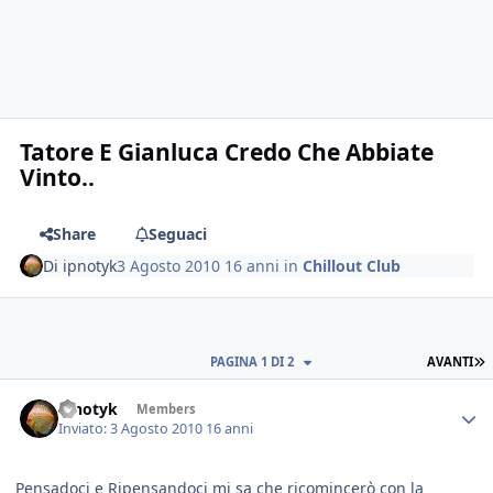
Tatore E Gianluca Credo Che Abbiate
Vinto..
Share
Seguaci
Di
ipnotyk
3 Agosto 2010
16 anni
in
Chillout Club
PAGINA 1 DI 2
AVANTI
ipnotyk
Members
Inviato:
3 Agosto 2010
16 anni
Pensadoci e Ripensandoci mi sa che ricomincerò con la