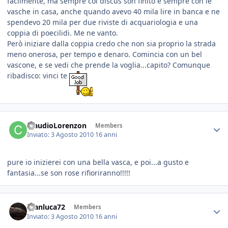
facilmente, ma sempre coi discus son finito e sempre con le
vasche in casa, anche quando avevo 40 mila lire in banca e ne
spendevo 20 mila per due riviste di acquariologia e una
coppia di poecilidi. Me ne vanto.
Però iniziare dalla coppia credo che non sia proprio la strada
meno onerosa, per tempo e denaro. Comincia con un bel
vascone, e se vedi che prende la voglia...capito? Comunque
ribadisco: vinci te
ClaudioLorenzon
Members
Inviato:
3 Agosto 2010
16 anni
pure io inizierei con una bella vasca, e poi...a gusto e
fantasia...se son rose rifioriranno!!!!!
Gianluca72
Members
Inviato:
3 Agosto 2010
16 anni