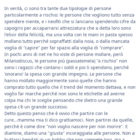
In verità, ci sono tra tante due tipologie di persone
particolarmente a rischio: le persone che vogliono tutto senza
spendere niente, e i neofiti che si lanciano spendendo cifre da
capogiro per accaparrarsi attrezzatura che a detta loro sono
l'elisir della felicità, ma una volta con le mani in pasta spesso
mollano tutto perché sopraffatti dalla noia, o dalla mancata
voglia di "capire" per far spazio alla voglia di "comprare".
In pochi anni di net ne ho viste di persone mollare, però
Milanodiscus, le persone più (passatemela) "a rischio" non
sono i ragazzi che contano i soldi e poi li spendono, perché
'onorano' la spesa con grande impegno. Le persone che
hanno mollato maggiormente sono quelle che hanno
comprato tutto quello che il trend del momento dettava, e non
voglio far marche perché non sono le etichette ad averne
colpa ma chi le sceglie pensando che dietro una grande
spesa c'è un grande successo.
Detto questo penso che è ovvio che partire con le
cure...mamma mia ti dico grattiamoci. Non partirei da quelle,
perché è come dire "non voglio nascere per non morire". E
diamine, diamo una "giusta" incoraggiata alle persone. Non a
buttarsi bendati in un hobby che non compete loro, ma a