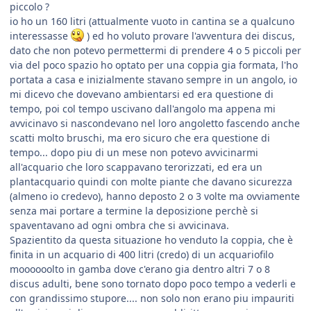
piccolo ?
io ho un 160 litri (attualmente vuoto in cantina se a qualcuno
interessasse
) ed ho voluto provare l'avventura dei discus,
dato che non potevo permettermi di prendere 4 o 5 piccoli per
via del poco spazio ho optato per una coppia gia formata, l'ho
portata a casa e inizialmente stavano sempre in un angolo, io
mi dicevo che dovevano ambientarsi ed era questione di
tempo, poi col tempo uscivano dall'angolo ma appena mi
avvicinavo si nascondevano nel loro angoletto fascendo anche
scatti molto bruschi, ma ero sicuro che era questione di
tempo... dopo piu di un mese non potevo avvicinarmi
all'acquario che loro scappavano terorizzati, ed era un
plantacquario quindi con molte piante che davano sicurezza
(almeno io credevo), hanno deposto 2 o 3 volte ma ovviamente
senza mai portare a termine la deposizione perchè si
spaventavano ad ogni ombra che si avvicinava.
Spazientito da questa situazione ho venduto la coppia, che è
finita in un acquario di 400 litri (credo) di un acquariofilo
moooooolto in gamba dove c'erano gia dentro altri 7 o 8
discus adulti, bene sono tornato dopo poco tempo a vederli e
con grandissimo stupore.... non solo non erano piu impauriti