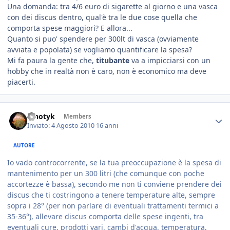
Una domanda: tra 4/6 euro di sigarette al giorno e una vasca
con dei discus dentro, qual'è tra le due cose quella che
comporta spese maggiori? E allora...
Quanto si puo' spendere per 300lt di vasca (ovviamente
avviata e popolata) se vogliamo quantificare la spesa?
Mi fa paura la gente che,
titubante
va a impicciarsi con un
hobby che in realtà non è caro, non è economico ma deve
piacerti.
ipnotyk
Members
Inviato:
4 Agosto 2010
16 anni
AUTORE
Io vado controcorrente, se la tua preoccupazione è la spesa di
mantenimento per un 300 litri (che comunque con poche
accortezze è bassa), secondo me non ti conviene prendere dei
discus che ti costringono a tenere temperature alte, sempre
sopra i 28° (per non parlare di eventuali trattamenti termici a
35-36°), allevare discus comporta delle spese ingenti, tra
eventuali cure, prodotti vari, cambi d'acqua, temperatura,