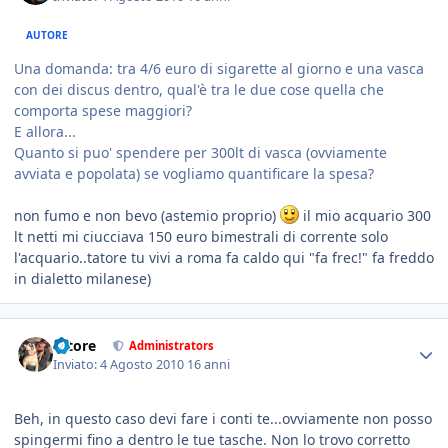
AUTORE
Una domanda: tra 4/6 euro di sigarette al giorno e una vasca
con dei discus dentro, qual'è tra le due cose quella che
comporta spese maggiori?
E allora...
Quanto si puo' spendere per 300lt di vasca (ovviamente
avviata e popolata) se vogliamo quantificare la spesa?
non fumo e non bevo (astemio proprio)
il mio acquario 300
lt netti mi ciucciava 150 euro bimestrali di corrente solo
l'acquario..tatore tu vivi a roma fa caldo qui "fa frec!" fa freddo
in dialetto milanese)
tatore
Administrators
Inviato:
4 Agosto 2010
16 anni
Beh, in questo caso devi fare i conti te...ovviamente non posso
spingermi fino a dentro le tue tasche. Non lo trovo corretto