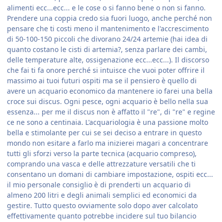
alimenti ecc...ecc... e le cose o si fanno bene o non si fanno.
Prendere una coppia credo sia fuori luogo, anche perché non
pensare che ti costi meno il mantenimento e l'accrescimento
di 50-100-150 piccoli che divorano 24/24 artemie (hai idea di
quanto costano le cisti di artemia?, senza parlare dei cambi,
delle temperature alte, ossigenazione ecc...ecc...). Il discorso
che fai ti fa onore perché si intuisce che vuoi poter offrire il
massimo ai tuoi futuri ospiti ma se il pensiero è quello di
avere un acquario economico da mantenere io farei una bella
croce sui discus. Ogni pesce, ogni acquario è bello nella sua
essenza... per me il discus non è affatto il "re", di "re" e regine
ce ne sono a centinaia. L'acquariologia è una passione molto
bella e stimolante per cui se sei deciso a entrare in questo
mondo non esitare a farlo ma inizierei magari a concentrare
tutti gli sforzi verso la parte tecnica (acquario compreso),
comprando una vasca e delle attrezzature versatili che ti
consentano un domani di cambiare impostazione, ospiti ecc...
il mio personale consiglio è di prenderti un acquario di
almeno 200 litri e degli animali semplici ed economici da
gestire. Tutto questo ovviamente solo dopo aver calcolato
effettivamente quanto potrebbe incidere sul tuo bilancio