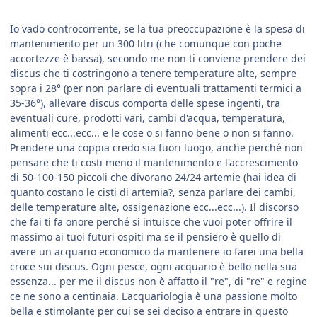
Io vado controcorrente, se la tua preoccupazione è la spesa di
mantenimento per un 300 litri (che comunque con poche
accortezze è bassa), secondo me non ti conviene prendere dei
discus che ti costringono a tenere temperature alte, sempre
sopra i 28° (per non parlare di eventuali trattamenti termici a
35-36°), allevare discus comporta delle spese ingenti, tra
eventuali cure, prodotti vari, cambi d'acqua, temperatura,
alimenti ecc...ecc... e le cose o si fanno bene o non si fanno.
Prendere una coppia credo sia fuori luogo, anche perché non
pensare che ti costi meno il mantenimento e l'accrescimento
di 50-100-150 piccoli che divorano 24/24 artemie (hai idea di
quanto costano le cisti di artemia?, senza parlare dei cambi,
delle temperature alte, ossigenazione ecc...ecc...). Il discorso
che fai ti fa onore perché si intuisce che vuoi poter offrire il
massimo ai tuoi futuri ospiti ma se il pensiero è quello di
avere un acquario economico da mantenere io farei una bella
croce sui discus. Ogni pesce, ogni acquario è bello nella sua
essenza... per me il discus non è affatto il "re", di "re" e regine
ce ne sono a centinaia. L'acquariologia è una passione molto
bella e stimolante per cui se sei deciso a entrare in questo