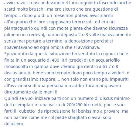
avvicinavo si nascondevano nel loro angoletto fascendo anche
scatti molto bruschi, ma ero sicuro che era questione di
tempo... dopo piu di un mese non potevo avvicinarmi
all'acquario che loro scappavano terorizzati, ed era un
plantacquario quindi con molte piante che davano sicurezza
(almeno io credevo), hanno deposto 2 o 3 volte ma ovviamente
senza mai portare a termine la deposizione perchè si
spaventavano ad ogni ombra che si avvicinava.
Spazientito da questa situazione ho venduto la coppia, che è
finita in un acquario di 400 litri (credo) di un acquariofilo
moooooolto in gamba dove c'erano gia dentro altri 7 o 8
discus adulti, bene sono tornato dopo poco tempo a vederli e
con grandissimo stupore.... non solo non erano piu impauriti
all'avvicinarsi di una persona ma addirittura mangiavano
direttamente dalle mani !!!
Quindi se vuoi iniziare parti con un numero di discus minimo
di 4 esemplari in una vasca di 200/250 litri netti, poi se vuoi
farti il "cubetto" da riproduzione fai benissimo a provare, ma
non partire come me col piede sbagliato o avrai solo
delusioni.