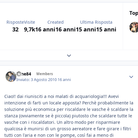
Top
Risposte
Visite
Created
Ultima Risposta
32
9,7k
16 anni
16 anni
15 anni
15 anni
Expand topic overview
sane84
Members
Inviato:
3 Agosto 2010
16 anni
Ciao!! dai riunisciti a noi malati di acquariologia!!! Avevi
intenzione di farti un locale apposta? Perchè probabilmente la
soluzione più economica per riscaldare le vasche è scaldare la
stanza (ovviamente se è piccola) piutosto che scaldare tutte le
vasche con i riscaldatori. Un altro modo per risparmiare
qualcosa è munirsi di un grosso aereatore e fare girare i filtri
tutti con l'aria e non con le pompe, così fai a meno di