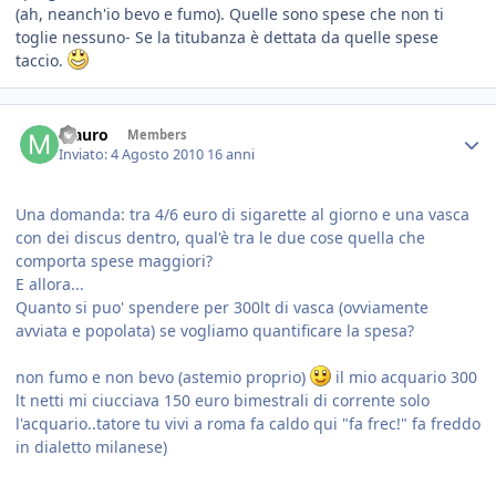
(ah, neanch'io bevo e fumo). Quelle sono spese che non ti
toglie nessuno- Se la titubanza è dettata da quelle spese
taccio.
Mauro
Members
Inviato:
4 Agosto 2010
16 anni
Una domanda: tra 4/6 euro di sigarette al giorno e una vasca
con dei discus dentro, qual'è tra le due cose quella che
comporta spese maggiori?
E allora...
Quanto si puo' spendere per 300lt di vasca (ovviamente
avviata e popolata) se vogliamo quantificare la spesa?
non fumo e non bevo (astemio proprio)
il mio acquario 300
lt netti mi ciucciava 150 euro bimestrali di corrente solo
l'acquario..tatore tu vivi a roma fa caldo qui "fa frec!" fa freddo
in dialetto milanese)