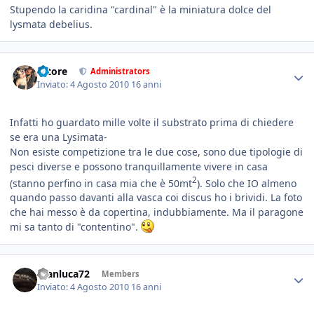
Stupendo la caridina "cardinal" è la miniatura dolce del
lysmata debelius.
tatore
Administrators
Inviato:
4 Agosto 2010
16 anni
Infatti ho guardato mille volte il substrato prima di chiedere
se era una Lysimata-
Non esiste competizione tra le due cose, sono due tipologie di
pesci diverse e possono tranquillamente vivere in casa
2
(stanno perfino in casa mia che è 50mt
). Solo che IO almeno
quando passo davanti alla vasca coi discus ho i brividi. La foto
che hai messo è da copertina, indubbiamente. Ma il paragone
mi sa tanto di "contentino".
Gianluca72
Members
Inviato:
4 Agosto 2010
16 anni