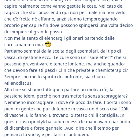
capire realmente come vanno gestite le cose. Nel caso dei
ragazzi che sto conoscendo qui non per male ma non vedo
che c'è fretta né affanno, anzi: stanno temporeggiando
proprio per capire fin dove possono spingersi una volta deciso
di compiere il grande passo.
Non me la sento di elencargli gli oneri partendo dalle
cure...mamma mia.
Partiamo semmai dalla scelta degli esemplari, dal tipo di
vasca, di gestione ecc... Le cure sono un "side effect" che si
possono preventivare e tenere lontane, ma anche quando:
che devono fare sti pesci? Cliniche private e chemioterapici?
Sempre con molto spirito di confronto, sia chiaro
Milanodiscus.
Alla fine se stiamo tutti qui a parlare un motivo c'è, la
passione idem, perché non trasmetterla senza scoraggiare?
Nemmeno incoraggiare lì dove c'è poco da fare. I portali sono
pieni di gente che pur di tenere in vasca un discus usa 120lt
di vasche. E lo fanno. E trovano lo stesso chi li consiglia. In
questo caso ipnotyk ha subito messo le mani avanti parlando
di dicembre e forse gennaio...vuol dire che il tempo per
pensarci lo vuole, e per farsi i conti idem.