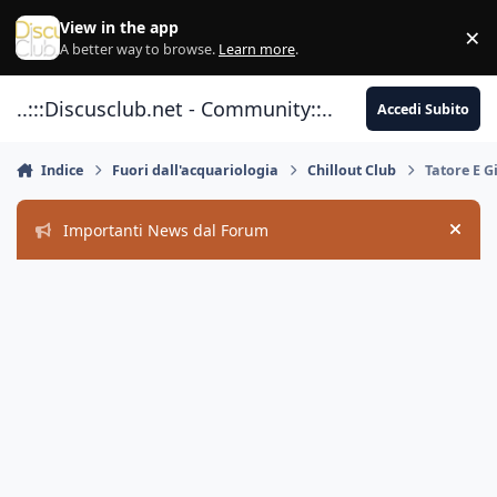
Vai al contenuto
View in the app
×
Di
A better way to browse.
Learn more
.
..:::Discusclub.net - Community::..
Accedi Subito
Indice
Fuori dall'acquariologia
Chillout Club
Tatore E G
Importanti News dal Forum
Hide