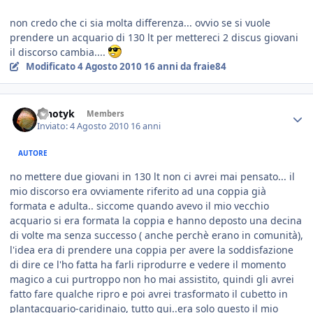
non credo che ci sia molta differenza... ovvio se si vuole
prendere un acquario di 130 lt per mettereci 2 discus giovani
il discorso cambia....
Modificato
4 Agosto 2010
16 anni
da fraie84
ipnotyk
Members
Inviato:
4 Agosto 2010
16 anni
AUTORE
no mettere due giovani in 130 lt non ci avrei mai pensato... il
mio discorso era ovviamente riferito ad una coppia già
formata e adulta.. siccome quando avevo il mio vecchio
acquario si era formata la coppia e hanno deposto una decina
di volte ma senza successo ( anche perchè erano in comunità),
l'idea era di prendere una coppia per avere la soddisfazione
di dire ce l'ho fatta ha farli riprodurre e vedere il momento
magico a cui purtroppo non ho mai assistito, quindi gli avrei
fatto fare qualche ripro e poi avrei trasformato il cubetto in
plantacquario-caridinaio, tutto qui..era solo questo il mio