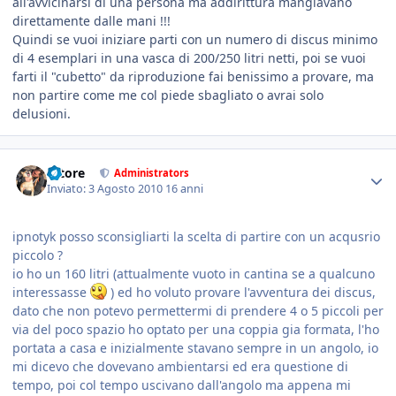
all'avvicinarsi di una persona ma addirittura mangiavano
direttamente dalle mani !!!
Quindi se vuoi iniziare parti con un numero di discus minimo
di 4 esemplari in una vasca di 200/250 litri netti, poi se vuoi
farti il "cubetto" da riproduzione fai benissimo a provare, ma
non partire come me col piede sbagliato o avrai solo
delusioni.
tatore
Administrators
Inviato:
3 Agosto 2010
16 anni
ipnotyk posso sconsigliarti la scelta di partire con un acqusrio
piccolo ?
io ho un 160 litri (attualmente vuoto in cantina se a qualcuno
interessasse
) ed ho voluto provare l'avventura dei discus,
dato che non potevo permettermi di prendere 4 o 5 piccoli per
via del poco spazio ho optato per una coppia gia formata, l'ho
portata a casa e inizialmente stavano sempre in un angolo, io
mi dicevo che dovevano ambientarsi ed era questione di
tempo, poi col tempo uscivano dall'angolo ma appena mi