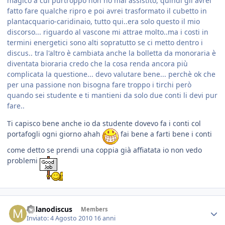
magico a cui purtroppo non ho mai assistito, quindi gli avrei
fatto fare qualche ripro e poi avrei trasformato il cubetto in
plantacquario-caridinaio, tutto qui..era solo questo il mio
discorso... riguardo al vascone mi attrae molto..ma i costi in
termini energetici sono alti sopratutto se ci metto dentro i
discus.. tra l'altro è cambiata anche la bolletta da monoraria è
diventata bioraria credo che la cosa renda ancora più
complicata la questione... devo valutare bene... perchè ok che
per una passione non bisogna fare troppo i tirchi però
quando sei studente e ti mantieni da solo due conti li devi pur
fare..
Ti capisco bene anche io da studente dovevo fa i conti col
portafogli ogni giorno ahah
fai bene a farti bene i conti
come detto se prendi una coppia già affiatata io non vedo
problemi
milanodiscus
Members
Inviato:
4 Agosto 2010
16 anni