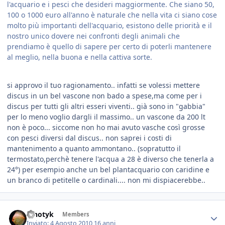
l'acquario e i pesci che desideri maggiormente. Che siano 50,
100 o 1000 euro all'anno è naturale che nella vita ci siano cose
molto più importanti dell'acquario, esistono delle priorità e il
nostro unico dovere nei confronti degli animali che
prendiamo è quello di sapere per certo di poterli mantenere
al meglio, nella buona e nella cattiva sorte.
si approvo il tuo ragionamento.. infatti se volessi mettere
discus in un bel vascone non bado a spese,ma come per i
discus per tutti gli altri esseri viventi.. già sono in "gabbia"
per lo meno voglio dargli il massimo.. un vascone da 200 lt
non è poco... siccome non ho mai avuto vasche così grosse
con pesci diversi dal discus.. non saprei i costi di
mantenimento a quanto ammontano.. (sopratutto il
termostato,perchè tenere l'acqua a 28 è diverso che tenerla a
24°) per esempio anche un bel plantacquario con caridine e
un branco di petitelle o cardinali.... non mi dispiacerebbe..
ipnotyk
Members
Inviato:
4 Agosto 2010
16 anni