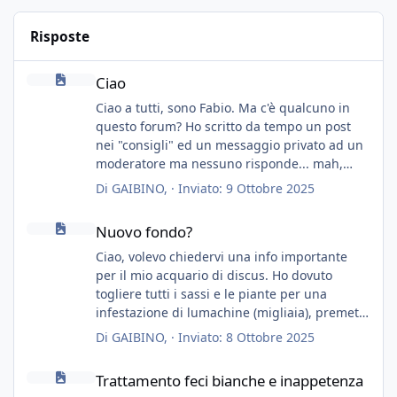
Risposte
Ciao
Ciao
Ciao a tutti, sono Fabio. Ma c'è qualcuno in
questo forum? Ho scritto da tempo un post
nei "consigli" ed un messaggio privato ad un
moderatore ma nessuno risponde... mah,
chissà... speravo in un consiglio...
Di
GAIBINO
, ·
Inviato:
9 Ottobre 2025
Nuovo fondo?
Nuovo fondo?
Ciao, volevo chiedervi una info importante
per il mio acquario di discus. Ho dovuto
togliere tutti i sassi e le piante per una
infestazione di lumachine (migliaia), premetto
che ho 3 discus, 8 coridoras, e una ventina di
Di
GAIBINO
, ·
Inviato:
8 Ottobre 2025
cardinali, e tre pulitori in una vasca con 200
Trattamento feci bianche e inappetenza
litri di acqua circa.
Trattamento feci bianche e inappetenza
Ho già tolto migliaia di lumachine e non