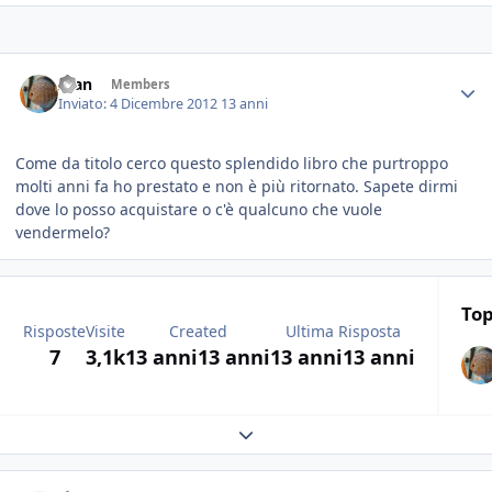
Alan
Members
Inviato:
4 Dicembre 2012
13 anni
Come da titolo cerco questo splendido libro che purtroppo
molti anni fa ho prestato e non è più ritornato. Sapete dirmi
dove lo posso acquistare o c'è qualcuno che vuole
vendermelo?
Top
Risposte
Visite
Created
Ultima Risposta
7
3,1k
13 anni
13 anni
13 anni
13 anni
Expand topic overview