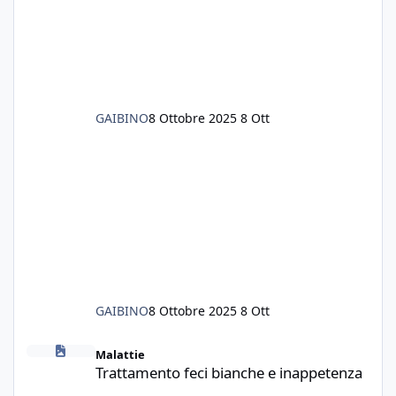
ancora pieno di lumache, che fatico a togliere
senza rimuovere il fondo. Vorrei quindi toglie
GAIBINO
8 Ottobre 2025
8 Ott
GAIBINO
8 Ottobre 2025
8 Ott
Trattamento feci bianche e inappetenza
Malattie
Trattamento feci bianche e inappetenza