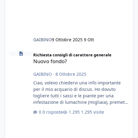
GAIBINO
9 Ottobre 2025
9 Ott
Nuovo fondo?
Richiesta consigli di carattere generale
Nuovo fondo?
GAIBINO
·
8 Ottobre 2025
Ciao, volevo chiedervi una info importante
per il mio acquario di discus. Ho dovuto
togliere tutti i sassi e le piante per una
infestazione di lumachine (migliaia), premetto
che ho 3 discus, 8 coridoras, e una ventina di
0 risposte
1.295 visite
cardinali, e tre pulitori in una vasca con 200
litri di acqua circa. Ho già tolto migliaia di
lumachine e non esagero. Ora vorrei togliere
tutto il fondo che ho, scuro e molto bello, ma