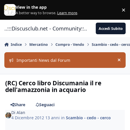
Vai al contenuto
View in the app
×
Di
A better way to browse.
Learn more
.
..:::Discusclub.net - Community::..
Accedi Subito
Indice
Mercatino
Compro - Vendo
Scambio - cedo - cerc
Importanti News dal Forum
Hide
(RC) Cerco libro Discumania il re
dell'amazzonia in acquario
Share
Seguaci
Di
Alan
4 Dicembre 2012
13 anni
in
Scambio - cedo - cerco