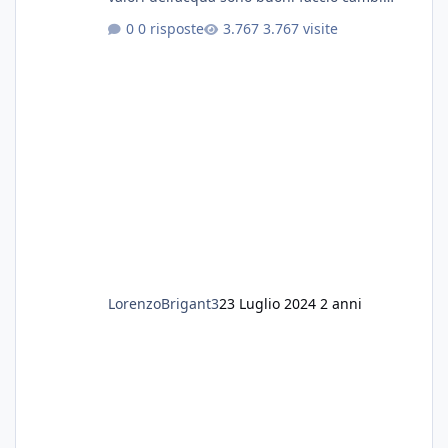
settimanali con ro. Poche piante e fondo. On
0 risposte
3.767 visite
fertilizzato.le foglie delle piante sono
diventate nere. Quali sono i motivi e i rimedi
grazie
LorenzoBrigant3
23 Luglio 2024
2 anni