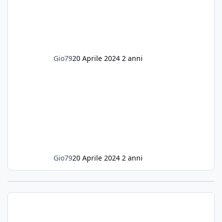
settembre dell'anno scorso ho deciso di
lanciarmi in una seconda sfida, Discus. Attua
Gio79
20 Aprile 2024
2 anni
Gio79
20 Aprile 2024
2 anni