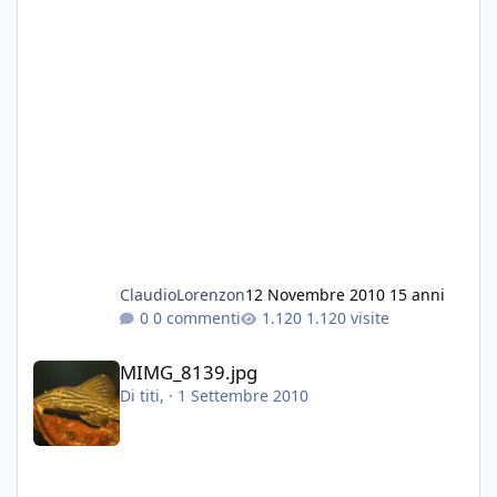
ClaudioLorenzon
12 Novembre 2010
15 anni
0 commenti
1.120 visite
MIMG_8139.jpg
MIMG_8139.jpg
Di
titi
, ·
1 Settembre 2010