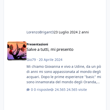
LorenzoBrigant3
23 Luglio 2024
2 anni
Salve a tutti, mi presento
Presentazioni
Salve a tutti, mi presento
Gio79
·
20 Aprile 2024
Mi chiamo Giovanna e vivo a Udine, da un pò
di anni mi sono appassionata al mondo degli
acquari. Dopo le prime esperienze "basic" mi
sono innamorata del mondo degli Oranda,
più precisamente dei Shogun e testa di leone.
0 risposte
24.565 visite
E' stata una bella scuola per quanto riguarda
ogni forma di malattia......attualmente ne
possiedo otto, in salute, di circa 14 cm in un
acquario dedicato unicamente a loro. Da