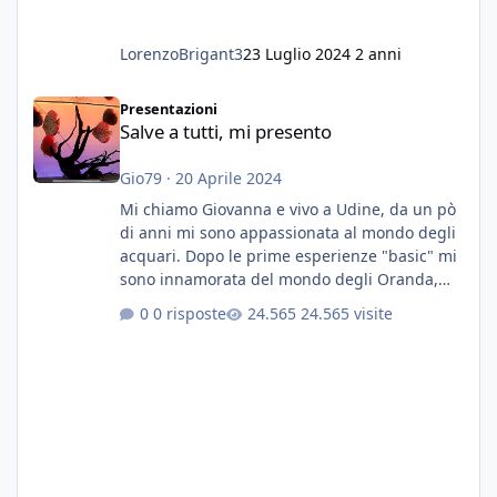
LorenzoBrigant3
23 Luglio 2024
2 anni
Salve a tutti, mi presento
Presentazioni
Salve a tutti, mi presento
Gio79
·
20 Aprile 2024
Mi chiamo Giovanna e vivo a Udine, da un pò
di anni mi sono appassionata al mondo degli
acquari. Dopo le prime esperienze "basic" mi
sono innamorata del mondo degli Oranda,
più precisamente dei Shogun e testa di leone.
0 risposte
24.565 visite
E' stata una bella scuola per quanto riguarda
ogni forma di malattia......attualmente ne
possiedo otto, in salute, di circa 14 cm in un
acquario dedicato unicamente a loro. Da
settembre dell'anno scorso ho deciso di
lanciarmi in una seconda sfida, Discus. Attua