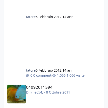
tatore
6 Febbraio 2012
14 anni
tatore
6 Febbraio 2012
14 anni
0 commenti
1.066 visite
04092011594
04092011594
Di
k_leo54
, ·
8 Ottobre 2011