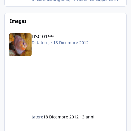
Vorrei quindi togliere tutto (il fondo dopo
oltre un anno è anche sporco quindi non
vedo l'ora di toglierlo anche per quello), e poi
Images
inserirò della sabbia bianca (accetto consigli
nel caso sia troppo estrema dopo un fondo
DSC 0199
color terra di siena bruciata).
DSC 0199
Posso togliere il fondo magari piano piano, in
Di
tatore
, ·
18 Dicembre 2012
piu giorni, ed inserire la sabbia nuova (senza
nessun tipo di fretta), evitando di togliere i
pesci?
I Discus, all'apparenza, dopo una ventina di
giorni senza arredi, mi sembrano comunque
molto sereni, colori vivi e reattivi. Mangiano e
stanno benissimo.
Cosa mi consigliate è una cosa fattibile?
Scusatemi, volevo aggiungere che prima
delle lumache l'acquario era perfetto, piante
rigogliose e pesci in salute. Ho tolto tutto
perche oltre ad essere infestanti, le lumache
tatore
18 Dicembre 2012
13 anni
mi hanno mangiato tutte le vallisneria e le
anubias...