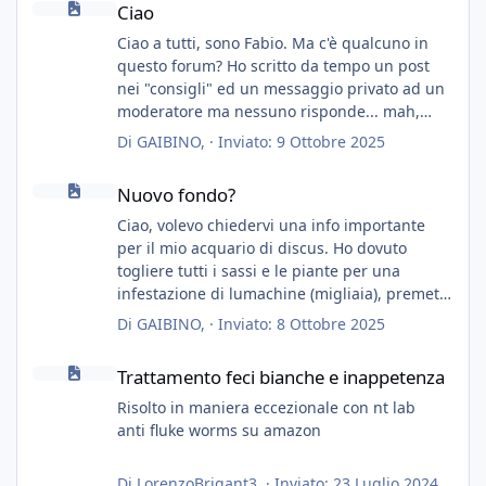
Ciao
Ciao a tutti, sono Fabio. Ma c'è qualcuno in
questo forum? Ho scritto da tempo un post
nei "consigli" ed un messaggio privato ad un
moderatore ma nessuno risponde... mah,
chissà... speravo in un consiglio...
Di
GAIBINO
, ·
Inviato:
9 Ottobre 2025
Nuovo fondo?
Nuovo fondo?
Ciao, volevo chiedervi una info importante
per il mio acquario di discus. Ho dovuto
togliere tutti i sassi e le piante per una
infestazione di lumachine (migliaia), premetto
che ho 3 discus, 8 coridoras, e una ventina di
Di
GAIBINO
, ·
Inviato:
8 Ottobre 2025
cardinali, e tre pulitori in una vasca con 200
Trattamento feci bianche e inappetenza
litri di acqua circa.
Trattamento feci bianche e inappetenza
Ho già tolto migliaia di lumachine e non
esagero.
Risolto in maniera eccezionale con nt lab
Ora vorrei togliere tutto il fondo che ho, scuro
anti fluke worms su amazon
e molto bello, ma ancora pieno di lumache,
che fatico a togliere senza rimuovere il fondo.
Di
LorenzoBrigant3
, ·
Inviato:
23 Luglio 2024