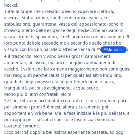
heckel.
Tutte le tappe che i selvatici devono superare (cattura,
viveiros, stabulazione, spedizione transoceanica, ri-
stabulazione, quarantena, vasca dell'appassionato) sono lo
stravolgimento delle esigenze degli heckel, che arrivano in
vasca stremati, spaventati, e dell'uomo non ne possono più. Il
loro punto debole secondo me e secondo quello che io ho
vissuto con loro (in parallelo all'esperienza di @
)
@Monitrilla
è il trasbordo. Non vivono bene i grossi cambiamenti
ambientali, di layout, ma ancor peggio cambiamenti di
vasche. I valori che loro amano maggiormente non sono quasi
mai raggiunti perché caustici per qualsiasi altro inquilino,
quindi il compromesso giusto per tenerli bene è: pace,
tranquillità, pochi stravolgimenti, acque scure.
Molto più di altri confratelli vicini.
Se l'heckel viene acclimatato con tutti i crismi, tenuto in pace
per almeno i primi 5-6 mesi, allora sicuramente poi
sopporterà e vivrà bene. Ma la fase iniziale è la più delicata, e
purtroppo per i selvatici spesso le fasi iniziali sono una
costante comune.
Ecco perché dopo la bellissima esperienza passata, ad oggi