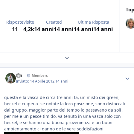
Top
Risposte
Visite
Created
Ultima Risposta
11
4,2k
14 anni
14 anni
14 anni
14 anni
Expand topic overview
titi
Members
Inviato:
14 Aprile 2012
14 anni
questa e la vasca de circa tre anni fa, un misto dei green,
heckel e cuipeua. se notate la loro posizione, sono distaccati
dal gruppo, maggior parte del tempo lo passavano da soli .
per me e un pesce timido, va tenuto in una vasca solo con
heckel, e se hanno una buona provenienza e un buon
ambientamento ci danno de le vere soddisfazioni