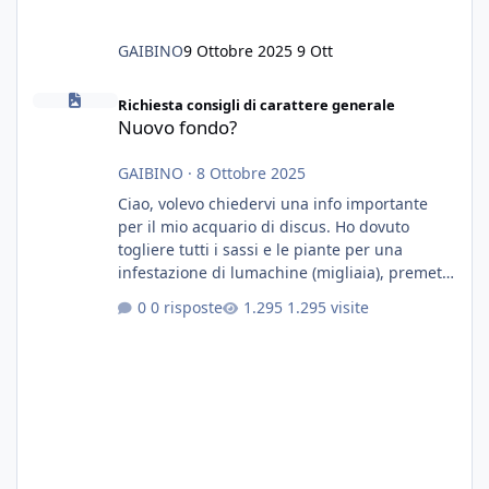
GAIBINO
9 Ottobre 2025
9 Ott
Nuovo fondo?
Richiesta consigli di carattere generale
Nuovo fondo?
GAIBINO
·
8 Ottobre 2025
Ciao, volevo chiedervi una info importante
per il mio acquario di discus. Ho dovuto
togliere tutti i sassi e le piante per una
infestazione di lumachine (migliaia), premetto
che ho 3 discus, 8 coridoras, e una ventina di
0 risposte
1.295 visite
cardinali, e tre pulitori in una vasca con 200
litri di acqua circa. Ho già tolto migliaia di
lumachine e non esagero. Ora vorrei togliere
tutto il fondo che ho, scuro e molto bello, ma
ancora pieno di lumache, che fatico a togliere
senza rimuovere il fondo. Vorrei quindi toglie