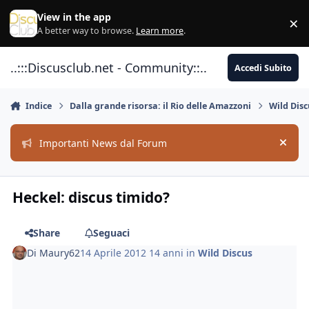
Vai al contenuto
View in the app
×
Di
A better way to browse.
Learn more
.
..:::Discusclub.net - Community::..
Accedi Subito
Indice
Dalla grande risorsa: il Rio delle Amazzoni
Wild Disc
Importanti News dal Forum
Hide
Heckel: discus timido?
Share
Seguaci
Di
Maury62
14 Aprile 2012
14 anni
in
Wild Discus