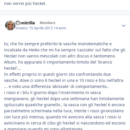
non vorrei più heckel.
Monitrilla
Members
Inviato:
15 Aprile 2012
14 anni
Io, che ho sempre preferito le vasche monotematiche e
incalzata da Heiko che mi ha sempre 'cazziato' sul fatto che gli
Heckel non vanno mescolati con altri discus e tantomeno
Altum, ho appurato il cmportamento timido del 'branco
heckel'...
In effetti proprio in questi giorni sto confrontando due
vasche, dove ci sono 6 heckel in una e 10 rossi e blu nell'altra
... e noto una differenza 'abissale' di comportamento..
i rossi e i blu il giorno dopo l'inserimento in vasca
mangiavano, gli heckel dopo una settimana han timidamente
spiluccato quaxlche granello , la vasca con gli heckel è ancora
parzialmetne schermata nella luce, mente i rossi gironzolano
con luce più intensa, quando mi avvicino alla vasca i rossi si
avvicinano in cerca di cibo gli heckel si nascondono ed escono
a mangiare quando mi sono allontanata...