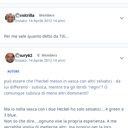
Monitrilla
Members
Inviato:
14 Aprile 2012
14 anni
Per me vale quanto detto da Titi...
Maury62
Members
Inviato:
14 Aprile 2012
14 anni
AUTORE
può essere che l'heckel messo in vasca con altri selvatici - da
lui differenti - subisca, mentre tra gli ibridi "regni"? O
comunque subisca di meno altri dominanti?
Ma io nella vasca con i due Heckel ho solo selvatici....4 green e
3 blue.
Non so che dire....ognuno vive la propria esperienza. A me
verrebbe voglia di metterne altri, ma proprio per la loro