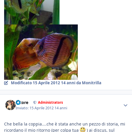
Modificato
15 Aprile 2012
14 anni
da Monitrilla
tatore
Administrators
Inviato:
15 Aprile 2012
14 anni
Che bella la coppia....che è stata anche un pezzo di storia, mi
ricordano il mio ritorno (per colpa tua
) ai discus, sul