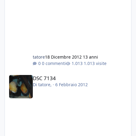
Grazie a tutti
Fabio
tatore
18 Dicembre 2012
13 anni
0 commenti
1.013 visite
DSC 7134
DSC 7134
Di
tatore
, ·
6 Febbraio 2012