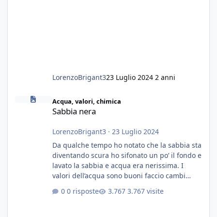
LorenzoBrigant3
23 Luglio 2024
2 anni
Sabbia nera
Acqua, valori, chimica
Sabbia nera
LorenzoBrigant3
·
23 Luglio 2024
Da qualche tempo ho notato che la sabbia sta
diventando scura ho sifonato un po’ il fondo e
lavato la sabbia e acqua era nerissima. I
valori dell’acqua sono buoni faccio cambi
settimanali con ro. Poche piante e fondo. On
0 risposte
3.767 visite
fertilizzato.le foglie delle piante sono
diventate nere. Quali sono i motivi e i rimedi
grazie