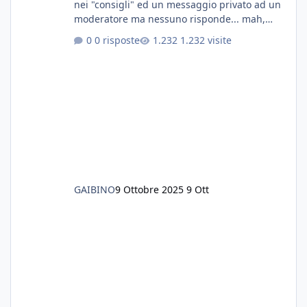
nei "consigli" ed un messaggio privato ad un
moderatore ma nessuno risponde... mah,
chissà... speravo in un consiglio...
0 risposte
1.232 visite
GAIBINO
9 Ottobre 2025
9 Ott