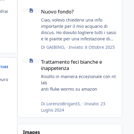
speravo in un consiglio...
Nuovo fondo?
Nuovo fondo?
edrai
Ciao, volevo chiedervi una info
importante per il mio acquario di
discus. Ho dovuto togliere tutti i sassi
e le piante per una infestazione di
lumachine (migliaia), premetto che ho
Di
GAIBINO
, ·
Inviato:
8 Ottobre 2025
3 discus, 8 coridoras, e una ventina di
Trattamento feci bianche e inappetenza
cardinali, e tre pulitori in una vasca
Trattamento feci bianche e
con 200 litri di acqua circa.
inappetenza
TORE
Ho già tolto migliaia di lumachine e
non esagero.
Risolto in maniera eccezionale con nt
euro
Ora vorrei togliere tutto il fondo che
lab
ho, scuro e molto bello, ma ancora
anti fluke worms su amazon
pieno di lumache, che fatico a
togliere senza rimuovere il fondo.
Di
LorenzoBrigant3
, ·
Inviato:
23
Vorrei quindi togliere tutto (il fondo
Luglio 2024
dopo oltre un anno è anche sporco
quindi non vedo l'ora di toglierlo
anche per quello), e poi inserirò della
Images
sabbia bianca (accetto consigli nel