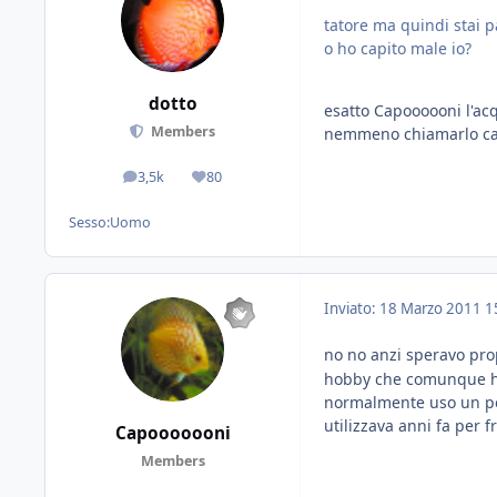
tatore ma quindi stai
o ho capito male io?
dotto
esatto Capoooooni l'a
Members
nemmeno chiamarlo c
3,5k
80
messaggi
Reputazione
Sesso:
Uomo
Inviato:
18 Marzo 2011
1
no no anzi speravo pro
hobby che comunque ha i
normalmente uso un pez
utilizzava anni fa per
Capooooooni
Members