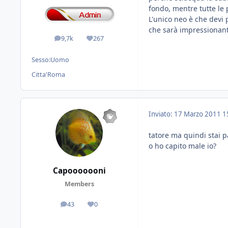
fondo, mentre tutte le 
L'unico neo è che devi 
che sarà impressionant
9,7k
267
messaggi
Reputazione
Sesso:
Uomo
Citta'
Roma
Inviato:
17 Marzo 2011
1
tatore ma quindi stai
o ho capito male io?
Capooooooni
Members
43
0
messaggi
Reputazione