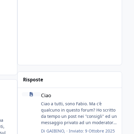
Risposte
Ciao
Ciao
Ciao a tutti, sono Fabio. Ma c'è
qualcuno in questo forum? Ho scritto
da tempo un post nei "consigli" ed un
ma
messaggio privato ad un moderatore
ti,
ma nessuno risponde... mah, chissà...
Di
GAIBINO
, ·
Inviato:
9 Ottobre 2025
sul