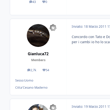
43
0
messaggi
Reputazione
Inviato:
18 Marzo 2011
1
Concordo con Tato e Dott
per i cambi io ho lo sca
Gianluca72
Members
2,7k
54
messaggi
Reputazione
Sesso:
Uomo
Citta'
Cesano Maderno
Inviato:
19 Marzo 2011
1