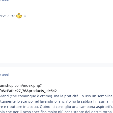
erve altro
))
5 anni
riumshop.com/index.php?
fo&cPath=27_76&products_id=542
brand (che comunque è ottimo)..ma la praticità. Io uso un semplice
ttamente lo scarico nel lavandino. anch'io ho la sabbia finissima, 
re e ributtare in acqua. Quindi ti consiglio una campana aspirarifiu
ia che per il peso specifico molto più consistente dei detriti torna 