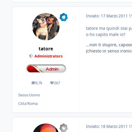
Inviato:
17 Marzo 2011
1
tatore ma quindi stai
o ho capito male io?
...non ti stupire, capoo
tatore
(chiesto in senso ironi
Administrators
9,7k
267
messaggi
Reputazione
Sesso:
Uomo
Citta'
Roma
Inviato:
18 Marzo 2011
1