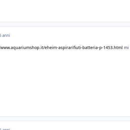
5 anni
//www.aquariumshop.it/eheim-aspirarifiuti-batteria-p-1453.html
mi 
5 anni