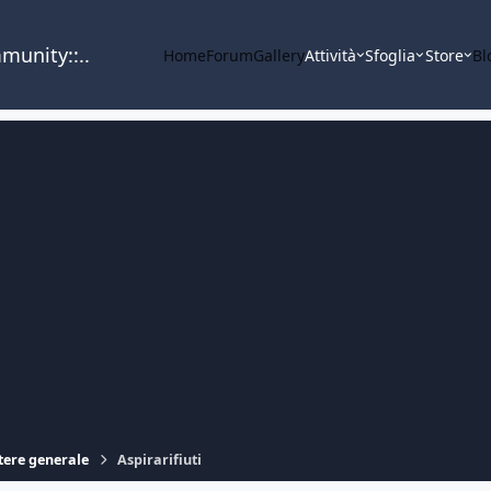
mmunity::..
Home
Forum
Gallery
Attività
Sfoglia
Store
Bl
ttere generale
Aspirarifiuti