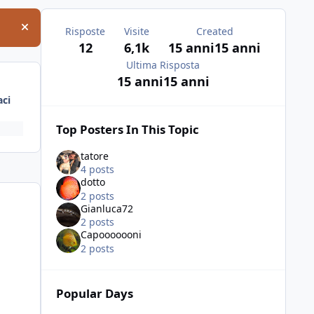
Risposte
Visite
Created
Hide announcement
12
6,1k
15 anni
15 anni
Ultima Risposta
15 anni
15 anni
ci
Top Posters In This Topic
tatore
4 posts
dotto
2 posts
Gianluca72
2 posts
Capooooooni
2 posts
Popular Days