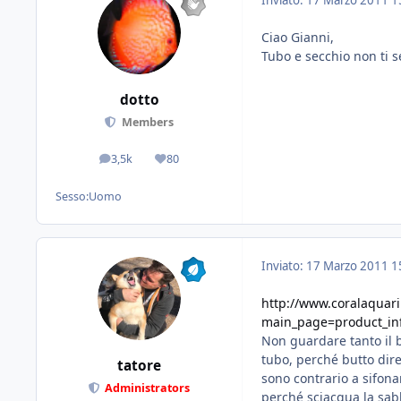
Ciao Gianni,
Tubo e secchio non ti s
dotto
Members
3,5k
80
messaggi
Reputazione
Sesso:
Uomo
Inviato:
17 Marzo 2011
1
http://www.coralaqua
main_page=product_in
Non guardare tanto il 
tubo, perché butto dire
tatore
sono contrario a sifona
Administrators
perché sciacqua la sabb