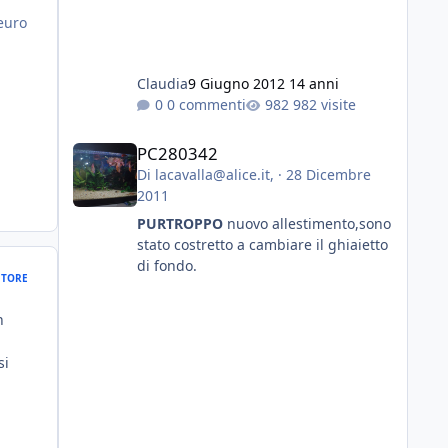
Fabio
euro
Claudia
9 Giugno 2012
14 anni
0 commenti
982 visite
PC280342
PC280342
Di
lacavalla@alice.it
, ·
28 Dicembre
2011
PURTROPPO
nuovo allestimento,sono
stato costretto a cambiare il ghiaietto
di fondo.
TORE
n
si