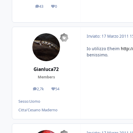
43
0
messaggi
Reputazione
Inviato:
17 Marzo 2011
1
Io utilizzo Eheim
http:
benissimo.
Gianluca72
Members
2,7k
54
messaggi
Reputazione
Sesso:
Uomo
Citta'
Cesano Maderno
Inviato:
17 Marzo 2011
1