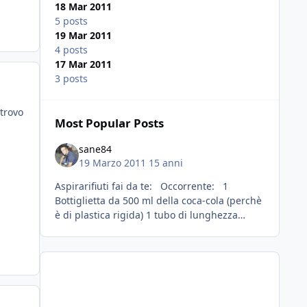
18 Mar 2011
5 posts
19 Mar 2011
4 posts
17 Mar 2011
3 posts
trovo
Most Popular Posts
sane84
19 Marzo 2011
15 anni
Aspirarifiuti fai da te: Occorrente: 1
Bottiglietta da 500 ml della coca-cola (perchè
è di plastica rigida) 1 tubo di lunghezza
sufficiente al tuo utilizzo (il primo che ho
fatto era da 1,5