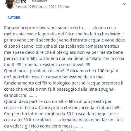
Astro
Members
Inviato:
9 Febbraio 2011
15 anni
AUTORE
Ragazzi proprio stasera mi sono accorto.........di una cosa
molto spiacevole la paratia del filtro che ho fatto,che divide il
primo vano con il secondo ( vano d'entrata acqua e vano dove
ci sono i cannolicchi) che si sta scollando completamente,a
mie spese devo dire che il plexiglass non va per niente bene
per costruire filtri,o almeno non va bene incollato con la colla
tagit!!!!!!!!! non ha resistenza come deve!!!!!!!
Quindi ora il problema è serio!!!!! diciamo che i 100 mg/l di
no3 potrebbe essere causato benissimo da un mal
funzionamento del filtro biologico perchè l'acqua prendere il
corso che vuole e non fa il passaggio dalla lana-spugna-
cannolicchi.........
Quindi devo partire con un altro filtro al piu presto per
cercare di farlo attivare prima che mi succeda il fattaccio!!!!!
Cmq ieri ho fatto un cambio da 30 lt riscaldato,oggi stessa
cosa altri 30 lt riscaldati........domani ancora e poi faccio i test
da vedere gli No3 come sono messi........