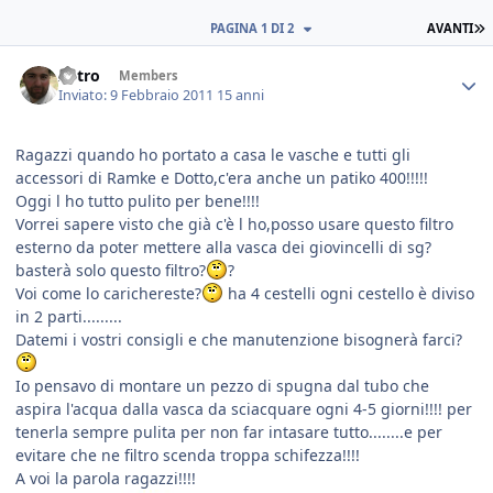
PAGINA 1 DI 2
AVANTI
Astro
Members
Inviato:
9 Febbraio 2011
15 anni
Ragazzi quando ho portato a casa le vasche e tutti gli
accessori di Ramke e Dotto,c'era anche un patiko 400!!!!!
Oggi l ho tutto pulito per bene!!!!
Vorrei sapere visto che già c'è l ho,posso usare questo filtro
esterno da poter mettere alla vasca dei giovincelli di sg?
basterà solo questo filtro?
?
Voi come lo carichereste?
ha 4 cestelli ogni cestello è diviso
in 2 parti.........
Datemi i vostri consigli e che manutenzione bisognerà farci?
Io pensavo di montare un pezzo di spugna dal tubo che
aspira l'acqua dalla vasca da sciacquare ogni 4-5 giorni!!!! per
tenerla sempre pulita per non far intasare tutto........e per
evitare che ne filtro scenda troppa schifezza!!!!
A voi la parola ragazzi!!!!