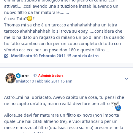
attivati.....cosi avendo una situazione instabile,avendo un
nuovo filtro da far maturare........
é cosi Tato?
?
Thomas mi sa che è un tarocco ahhahahahhaha un tetra
tarocco ahahhahahhah lo si trova su ebay......considera che
me lo ha dato un ragazzo di milano un po di anni fa quando
ho fatto scambio con lui per un cubo completo di tutto con
sfondo ecc ecc per un poseidon 180 e questo filtro.....
Modificato
10 Febbraio 2011
15 anni
da Astro
tatore
Administrators
Inviato:
10 Febbraio 2011
15 anni
Astro...mi hai ubriacato. Avevo capito una cosa, tu pensi che
ne ho capito un'altra, ma in realtà devi fare ben altro
Allora..se devi far maturare un filtro ex novo (non importa
quale...ne hai citati almeno tre), e vuoi affiancarlo per un
mese e mezzo al filtro (qualsiasi esso sia ma) presente nella