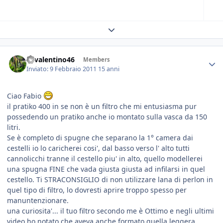
Expand topic overview
46valentino46
Members
Inviato:
9 Febbraio 2011
15 anni
Ciao Fabio
il pratiko 400 in se non è un filtro che mi entusiasma pur
possedendo un pratiko anche io montato sulla vasca da 150
litri.
Se è completo di spugne che separano la 1° camera dai
cestelli io lo caricherei cosi', dal basso verso l' alto tutti
cannolicchi tranne il cestello piu' in alto, quello modellerei
una spugna FINE che vada giusta giusta ad infilarsi in quel
cestello. Ti STRACONSIGLIO di non utilizzare lana di perlon in
quel tipo di filtro, lo dovresti aprire troppo spesso per
manuntenzionare.
una curiosita'... il tuo filtro secondo me è Ottimo e negli ultimi
video ho notato che aveva anche formato quella leggera