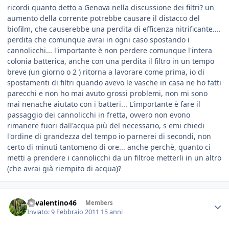
ricordi quanto detto a Genova nella discussione dei filtri? un
aumento della corrente potrebbe causare il distacco del
biofilm, che causerebbe una perdita di efficenza nitrificante....
perdita che comunque avrai in ogni caso spostando i
cannolicchi... l'importante è non perdere comunque l'intera
colonia batterica, anche con una perdita il filtro in un tempo
breve (un giorno o 2 ) ritorna a lavorare come prima, io di
spostamenti di filtri quando avevo le vasche in casa ne ho fatti
parecchi e non ho mai avuto grossi problemi, non mi sono
mai nenache aiutato con i batteri... L'importante è fare il
passaggio dei cannolicchi in fretta, ovvero non evono
rimanere fuori dall'acqua più del necessario, s emi chiedi
l'ordine di grandezza del tempo io parnerei di secondi, non
certo di minuti tantomeno di ore... anche perchè, quanto ci
metti a prendere i cannolicchi da un filtroe metterli in un altro
(che avrai già riempito di acqua)?
46valentino46
Members
Inviato:
9 Febbraio 2011
15 anni