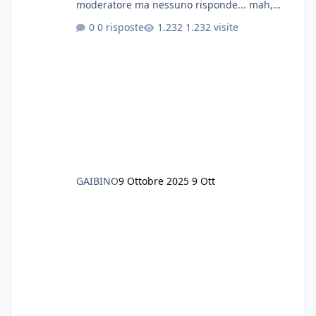
moderatore ma nessuno risponde... mah,
chissà... speravo in un consiglio...
0 risposte
1.232 visite
GAIBINO
9 Ottobre 2025
9 Ott