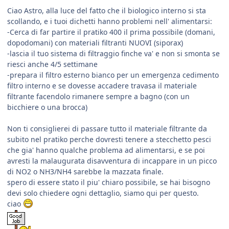
Ciao Astro, alla luce del fatto che il biologico interno si sta
scollando, e i tuoi dichetti hanno problemi nell' alimentarsi:
-Cerca di far partire il pratiko 400 il prima possibile (domani,
dopodomani) con materiali filtranti NUOVI (siporax)
-lascia il tuo sistema di filtraggio finche va' e non si smonta se
riesci anche 4/5 settimane
-prepara il filtro esterno bianco per un emergenza cedimento
filtro interno e se dovesse accadere travasa il materiale
filtrante facendolo rimanere sempre a bagno (con un
bicchiere o una brocca)
Non ti consiglierei di passare tutto il materiale filtrante da
subito nel pratiko perche dovresti tenere a stecchetto pesci
che gia' hanno qualche problema ad alimentarsi, e se poi
avresti la malaugurata disavventura di incappare in un picco
di NO2 o NH3/NH4 sarebbe la mazzata finale.
spero di essere stato il piu' chiaro possibile, se hai bisogno
devi solo chiedere ogni dettaglio, siamo qui per questo.
ciao