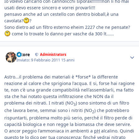
Io volevo caricarlo con cannolicchi siporax!!!!!!!!non li ho mai
usati devo essere sincero e vorrei provarli!!!
pensavo anche ad un cestello con dentro bioball,è una
cavolata?
?
Sono dietro ad un filtro esterno eheim 2227 che ne pensate?
come lo trovate lo danno per vasche da 300 lt......
tatore
Administrators
Inviato:
9 Febbraio 2011
15 anni
Astro...il problema dei materiali è *forse* la differente
reazione al calore che sprigiona l'acqua. E si, forse hai ragione
te, non c'è una grande compatibilità nell'assemblarli, ma fatto
sta che hai notato questa infiltrazione che NON da il
problema dei nitrati. I nitrati (NO
) sono sintomo di un filtro
3
che lavora bene, semmai sono i nitriti (NO
) che potrebbero
2
rispuntarti, problema molto più serio, perché il filtro perde di
capacità biologica e non regge la biomassa che deve servire.
O ancor peggio l'ammoniaca in ambienti a
pH
alcalino. Quindi
questo te lo dico per tua conoscenza: finché vedrai nitrato