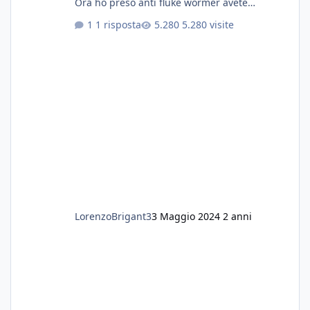
Ora ho preso anti fluke wormer avete
esperienza nel trattamento con questa
1 risposta
5.280 visite
sostanza
LorenzoBrigant3
3 Maggio 2024
2 anni