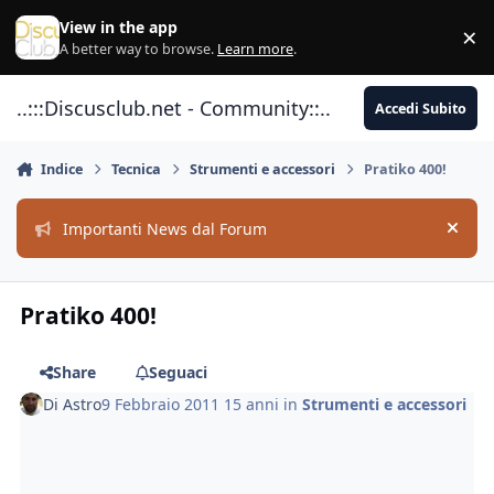
Vai al contenuto
View in the app
×
Di
A better way to browse.
Learn more
.
..:::Discusclub.net - Community::..
Accedi Subito
Indice
Tecnica
Strumenti e accessori
Pratiko 400!
Importanti News dal Forum
Hide
Pratiko 400!
Share
Seguaci
Di
Astro
9 Febbraio 2011
15 anni
in
Strumenti e accessori