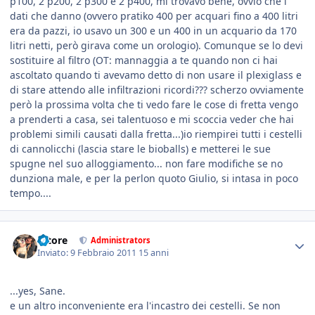
p100, 2 p200, 2 p300 e 2 p400, mi trovavo bene, ovvio che i
dati che danno (ovvero pratiko 400 per acquari fino a 400 litri
era da pazzi, io usavo un 300 e un 400 in un acquario da 170
litri netti, però girava come un orologio). Comunque se lo devi
sostituire al filtro (OT: mannaggia a te quando non ci hai
ascoltato quando ti avevamo detto di non usare il plexiglass e
di stare attendo alle infiltrazioni ricordi??? scherzo ovviamente
però la prossima volta che ti vedo fare le cose di fretta vengo
a prenderti a casa, sei talentuoso e mi scoccia veder che hai
problemi simili causati dalla fretta...)io riempirei tutti i cestelli
di cannolicchi (lascia stare le bioballs) e metterei le sue
spugne nel suo alloggiamento... non fare modifiche se no
dunziona male, e per la perlon quoto Giulio, si intasa in poco
tempo....
tatore
Administrators
Inviato:
9 Febbraio 2011
15 anni
...yes, Sane.
e un altro inconveniente era l'incastro dei cestelli. Se non