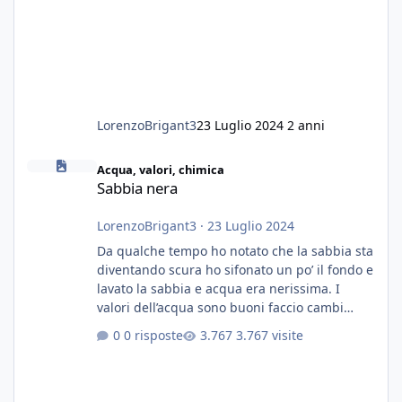
LorenzoBrigant3
23 Luglio 2024
2 anni
Sabbia nera
Acqua, valori, chimica
Sabbia nera
LorenzoBrigant3
·
23 Luglio 2024
Da qualche tempo ho notato che la sabbia sta
diventando scura ho sifonato un po’ il fondo e
lavato la sabbia e acqua era nerissima. I
valori dell’acqua sono buoni faccio cambi
settimanali con ro. Poche piante e fondo. On
0 risposte
3.767 visite
fertilizzato.le foglie delle piante sono
diventate nere. Quali sono i motivi e i rimedi
grazie