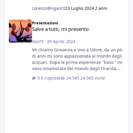
LorenzoBrigant3
23 Luglio 2024
2 anni
Salve a tutti, mi presento
Presentazioni
Salve a tutti, mi presento
Gio79
·
20 Aprile 2024
Mi chiamo Giovanna e vivo a Udine, da un pò
di anni mi sono appassionata al mondo degli
acquari. Dopo le prime esperienze "basic" mi
sono innamorata del mondo degli Oranda,
più precisamente dei Shogun e testa di leone.
0 risposte
24.565 visite
E' stata una bella scuola per quanto riguarda
ogni forma di malattia......attualmente ne
possiedo otto, in salute, di circa 14 cm in un
acquario dedicato unicamente a loro. Da
settembre dell'anno scorso ho deciso di
lanciarmi in una seconda sfida, Discus. Attua