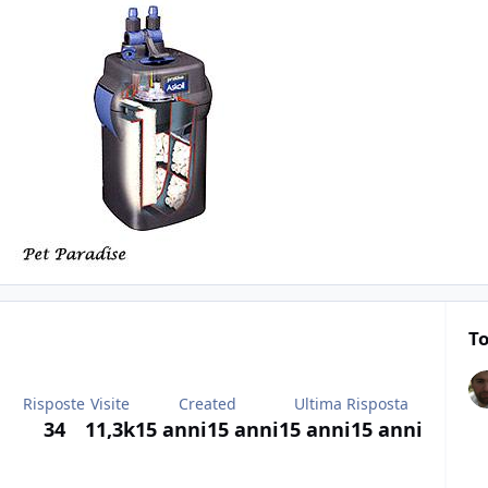
To
Risposte
Visite
Created
Ultima Risposta
34
11,3k
15 anni
15 anni
15 anni
15 anni