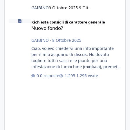
GAIBINO
9 Ottobre 2025
9 Ott
Nuovo fondo?
Richiesta consigli di carattere generale
Nuovo fondo?
GAIBINO
·
8 Ottobre 2025
Ciao, volevo chiedervi una info importante
per il mio acquario di discus. Ho dovuto
togliere tutti i sassi e le piante per una
infestazione di lumachine (migliaia), premetto
che ho 3 discus, 8 coridoras, e una ventina di
0 risposte
1.295 visite
cardinali, e tre pulitori in una vasca con 200
litri di acqua circa. Ho già tolto migliaia di
lumachine e non esagero. Ora vorrei togliere
tutto il fondo che ho, scuro e molto bello, ma
ancora pieno di lumache, che fatico a togliere
senza rimuovere il fondo. Vorrei quindi toglie