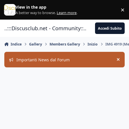
Vai al contenuto
View in the app
×
Di
A better way to browse.
Learn more
.
..:::Discusclub.net - Community::..
Accedi Subito
Indice
Gallery
Members Gallery
Inizio
IMG 4919 (M
Importanti News dal Forum
Hide