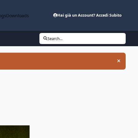
ogs
Downloads
Hai già un Account? Accedi Subito
Search...
Hide an