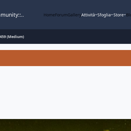
mmunity::..
Home
Forum
Gallery
Attività
Sfoglia
Store
Bl
459 (Medium)