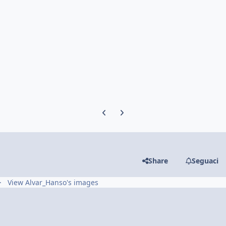
Previous carousel slide
Next carousel slide
Share
Seguaci
View Alvar_Hanso's images