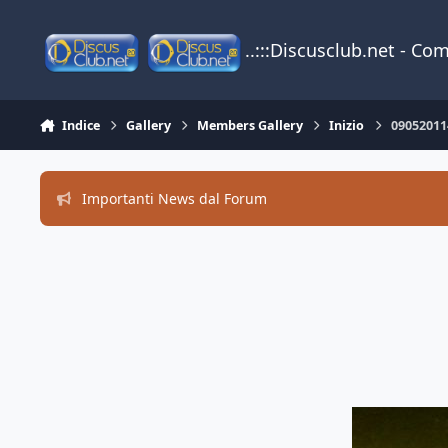
Vai al contenuto
..:::Discusclub.net - Co
Indice
Gallery
Members Gallery
Inizio
09052011
Importanti News dal Forum