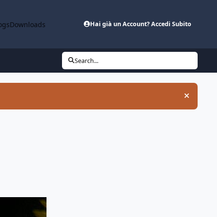
ogs
Downloads
Hai già un Account? Accedi Subito
Search...
Hide an