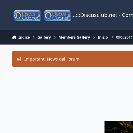
Vai al contenuto
..:::Discusclub.net - Co
Indice
Gallery
Members Gallery
Inizio
09052011
Importanti News dal Forum