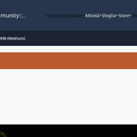
mmunity::..
Home
Forum
Gallery
Attività
Sfoglia
Store
Bl
438 (Medium)