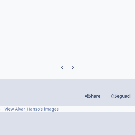
Previous carousel slide
Next carousel slide
Share
Seguaci
View Alvar_Hanso's images